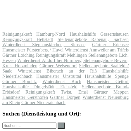
Reinigungskraft Hamburg-Nord
Haushaltshilfe Gessertshausen
Reinigungskraft Hettstadt
Stellenangebote Rabenau, Sachsen
Winterdienst Stephanskirchen, Simssee
Gärtner Erlensee
Hausmeister Fürstenberg / Havel
Winterdienst Annweiler am Trifels
Gärtner Loiching
Reinigungskraft Mehlingen
Stellenangebote Lich,
Hessen
Winterdienst Altdorf bei Nürnberg
Stellenangebote Bevern,
Kreis Holzminden
Gärtner Weisendorf
Stellenangebote Saalfeld /
Saale
Winterdienst Biberach an der Riß
Haushaltshilfe
Niederfischbach
Hausmeister Unstruttal
Haushaltshilfe Spenge
Gärtner Bomlitz
Winterdienst Buch
Hausmeister Gettorf
Haushaltshilfe Dingelstädt, Eichsfeld
Stellenangebote Brand-
Erbisdorf
Reinigungskraft Twist, Emsl
Gärtner Meppen
Hausmeister Gersthofen
Gärtner Dörpen
Winterdienst Neuenburg
am Rhein
Gärtner Niederaichbach
Suchen (Dienstleistung und Ort):
Suche
Suchen
nach: