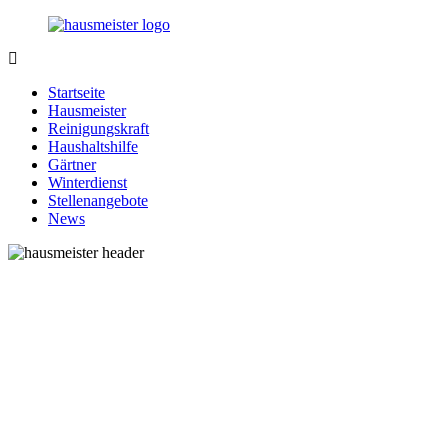
Zurück
zum
Inhalt
1-
Alles
Hausmeister.de
rund
Startseite
um
Hausmeister
Ihren
Reinigungskraft
Haushalt
Haushaltshilfe
Gärtner
Winterdienst
Stellenangebote
News