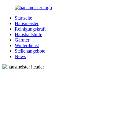
Zurück
zum
Startseite
Inhalt
1-
Alles
Hausmeister
Hausmeister.de
rund
Reinigungskraft
um
Haushaltshilfe
Ihren
Gärtner
Haushalt
Winterdienst
Stellenangebote
News