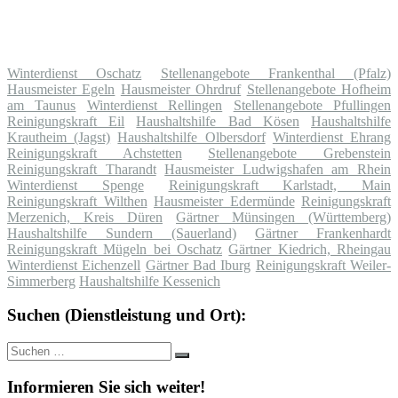
Winterdienst Oschatz
Stellenangebote Frankenthal (Pfalz)
Hausmeister Egeln
Hausmeister Ohrdruf
Stellenangebote Hofheim
am Taunus
Winterdienst Rellingen
Stellenangebote Pfullingen
Reinigungskraft Eil
Haushaltshilfe Bad Kösen
Haushaltshilfe
Krautheim (Jagst)
Haushaltshilfe Olbersdorf
Winterdienst Ehrang
Reinigungskraft Achstetten
Stellenangebote Grebenstein
Reinigungskraft Tharandt
Hausmeister Ludwigshafen am Rhein
Winterdienst Spenge
Reinigungskraft Karlstadt, Main
Reinigungskraft Wilthen
Hausmeister Edermünde
Reinigungskraft
Merzenich, Kreis Düren
Gärtner Münsingen (Württemberg)
Haushaltshilfe Sundern (Sauerland)
Gärtner Frankenhardt
Reinigungskraft Mügeln bei Oschatz
Gärtner Kiedrich, Rheingau
Winterdienst Eichenzell
Gärtner Bad Iburg
Reinigungskraft Weiler-
Simmerberg
Haushaltshilfe Kessenich
Suchen (Dienstleistung und Ort):
Suche
Suchen
nach:
Informieren Sie sich weiter!