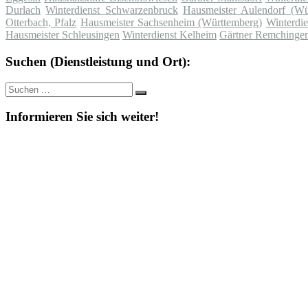
Durlach
Winterdienst Schwarzenbruck
Hausmeister Aulendorf (Wü
Otterbach, Pfalz
Hausmeister Sachsenheim (Württemberg)
Winterdie
Hausmeister Schleusingen
Winterdienst Kelheim
Gärtner Remchinge
Suchen (Dienstleistung und Ort):
Suche
Suchen
nach:
Informieren Sie sich weiter!