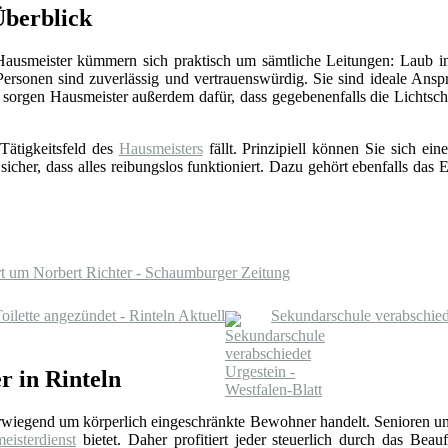
Überblick
 Hausmeister kümmern sich praktisch um sämtliche Leitungen: Laub in
Personen sind zuverlässig und vertrauenswürdig. Sie sind ideale Ansp
sorgen Hausmeister außerdem dafür, dass gegebenenfalls die Lichts
Tätigkeitsfeld des
Hausmeisters
fällt. Prinzipiell können Sie sich e
 sicher, dass alles reibungslos funktioniert. Dazu gehört ebenfalls da
rt um Norbert Richter - Schaumburger Zeitung
oilette angezündet - Rinteln Aktuell
Sekundarschule verabschiede
r in Rinteln
erwiegend um körperlich eingeschränkte Bewohner handelt. Senioren un
eisterdienst
bietet. Daher profitiert jeder steuerlich durch das Beauf