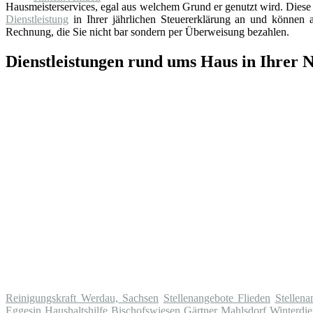
Hausmeisterservices, egal aus welchem Grund er genutzt wird. Diese 
Dienstleistung
in Ihrer jährlichen Steuererklärung an und können au
Rechnung, die Sie nicht bar sondern per Überweisung bezahlen.
Dienstleistungen rund ums Haus in Ihrer 
Reinigungskraft Werdau, Sachsen
Stellenangebote Flieden
Stellena
Eggesin
Haushaltshilfe Bischofswiesen
Gärtner Mahlsdorf
Winterdi