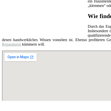
ein Hausmeist
„klemmen“ oder
Wie finde
Durch das Eng
Insbesondere d
qualifizierend
denen handwerkliches Wissen vonnöten ist. Ebenso profitieren Ge
Reparaturen
kümmern will.