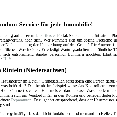
Rundum-Service für jede Immobilie!
e richtig auf unserem
Dienstleister
-Portal. Sie kennen die Situation: Pl
 Verantwortung nach sich. Wer kümmert sich um solche Probleme un
ner Nichteinhaltung der Hausordnung auf den Grund? Die Antwort ist 
chaftlichen Waschküche. Er erledigt Wartungsarbeiten und ähnliche Tä
 sich entsprechend ständig persönlich kümmern möchten, lohnt sich
le
Hilfe
.
 Rinteln (Niedersachsen)
Hausmeister im Detail? Grundsätzlich sorgt solch eine Person dafür,
r was heißt das? Das beinhaltet beispielsweise das Kontrollieren vo
 Hier kümmert sich ein Hausmeister darum, dass Waschbecken und 
ümmern sich um Verstopfungen in den Rohren und beheben derlei Pro
einere
Reparaturen
. Dazu gehört entsprechend, dass der Hausmeister 
g sind.
ft er regelmäßig, dass das Licht funktioniert und niemand im Keller