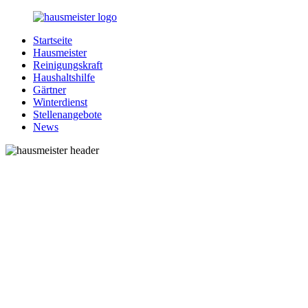
Zurück
zum
Startseite
Inhalt
1-
Alles
Hausmeister
Hausmeister.de
rund
Reinigungskraft
um
Haushaltshilfe
Ihren
Gärtner
Haushalt
Winterdienst
Stellenangebote
News