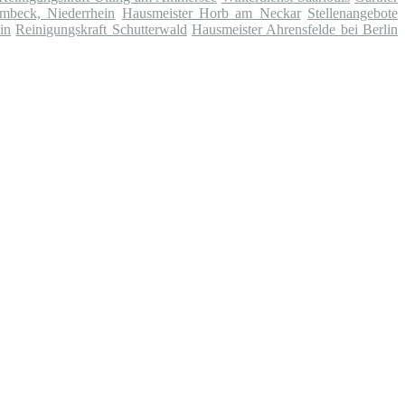
rmbeck, Niederrhein
Hausmeister Horb am Neckar
Stellenangebote
in
Reinigungskraft Schutterwald
Hausmeister Ahrensfelde bei Berlin