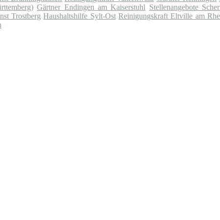
rttemberg)
Gärtner Endingen am Kaiserstuhl
Stellenangebote Sche
nst Trostberg
Haushaltshilfe Sylt-Ost
Reinigungskraft Eltville am Rhe
n