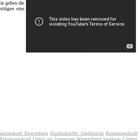
Sie geben die
nötigen eine
igungskraft Regensburg
Haushaltshilfe Altglienicke
Reinigungskraft
Reinigungskraft Utting am Ammersee
Winterdienst Saarlouis
Gärtner