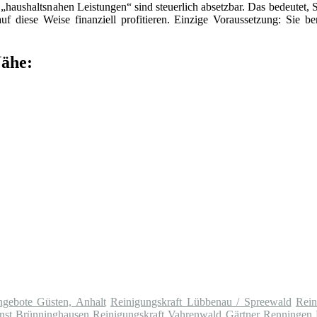
„haushaltsnahen Leistungen“ sind steuerlich absetzbar. Das bedeutet, 
f diese Weise finanziell profitieren. Einzige Voraussetzung: Sie be
Nähe:
ngebote Güsten, Anhalt
Reinigungskraft Lübbenau / Spreewald
Rein
enst Brünninghausen
Reinigungskraft Vahrenwald
Gärtner Renningen