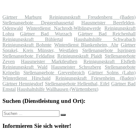
Gärtner Marburg
Reinigungskraft Freudenberg (Baden)
Stellenangebote Deggenhausertal
Hausmeister Beerfelden,
Odenwald
Winterdienst Nachrodt-Wiblingwerde
Reinigungskraft
Lohra
Gärtner Bad Wurzach
Gärtner Bad Reichenhall
Reinigungskraft Bühlertal
Haushaltshilfe Schwabach
Reinigungskraft Bohmte
Winterdienst Blankenheim, Ahr
Gärtner
Sprakel, Kreis Münster, Westfalen
Stellenangebote Ispringen
Stellenangebote Feldafing
Reinigungskraft Plaidt
Stellenangebote
Zeven
Hausmeister Marktleuthen
Reinigungskraft Elsfleth
Reinigungskraft Wald
Hausmeister Schrozberg
Stellenangebote
Kröpelin
Stellenangebote Grevenbroich
Gärtner Solms (Lahn)
Winterdienst Hirschaid
Reinigungskraft Friesenheim (Baden)
Gärtner Hennigsdorf
Stellenangebote Hellenthal, Eifel
Gärtner Bad
Emstal
Haushaltshilfe Wallhausen (Württemberg)
Suchen (Dienstleistung und Ort):
Suche
Suchen
nach:
Informieren Sie sich weiter!