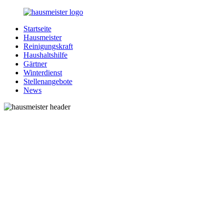
Zurück
zum
Startseite
Inhalt
1-
Alles
Hausmeister
Hausmeister.de
rund
Reinigungskraft
um
Haushaltshilfe
Ihren
Gärtner
Haushalt
Winterdienst
Stellenangebote
News