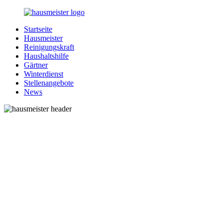
Zurück
zum
Startseite
Inhalt
1-
Alles
Hausmeister
Hausmeister.de
rund
Reinigungskraft
um
Haushaltshilfe
Ihren
Gärtner
Haushalt
Winterdienst
Stellenangebote
News