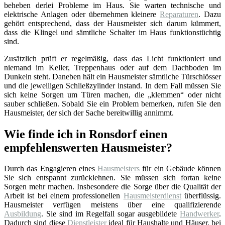
beheben derlei Probleme im Haus. Sie warten technische und
elektrische Anlagen oder übernehmen kleinere
Reparaturen
. Dazu
gehört entsprechend, dass der Hausmeister sich darum kümmert,
dass die Klingel und sämtliche Schalter im Haus funktionstüchtig
sind.
Zusätzlich prüft er regelmäßig, dass das Licht funktioniert und
niemand im Keller, Treppenhaus oder auf dem Dachboden im
Dunkeln steht. Daneben hält ein Hausmeister sämtliche Türschlösser
und die jeweiligen Schließzylinder instand. In dem Fall müssen Sie
sich keine Sorgen um Türen machen, die „klemmen“ oder nicht
sauber schließen. Sobald Sie ein Problem bemerken, rufen Sie den
Hausmeister, der sich der Sache bereitwillig annimmt.
Wie finde ich in Ronsdorf einen
empfehlenswerten Hausmeister?
Durch das Engagieren eines
Hausmeisters
für ein Gebäude können
Sie sich entspannt zurücklehnen. Sie müssen sich fortan keine
Sorgen mehr machen. Insbesondere die Sorge über die Qualität der
Arbeit ist bei einem professionellen
Hausmeisterdienst
überflüssig.
Hausmeister verfügen meistens über eine qualifizierende
Ausbildung
. Sie sind im Regelfall sogar ausgebildete
Handwerker
.
Dadurch sind diese
Dienstleister
ideal für Haushalte und Häuser, bei