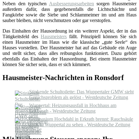
Neben den typischen
Ausbesserungsarbeiten
sorgen Hausmeister
außerdem dafür, dass gegebenenfalls die Lichtschächte und
Fangkörbe sowie die Siebe und Schlammeimer im und am Haus
sauber bleiben, nicht verschmutzen oder gar verstopfen.
Das Einhalten der Hausordnung ist ein weiterer Aspekt, der in das
Tätigkeitsfeld des
Hausmeisters
fällt. Prinzipiell können Sie sich
einen Hausmeister im Haus wie die klassische „gute Seele“ des
Hauses vorstellen. Der Hausmeister hat auf das Gebäude ein Auge
und stellt sicher, dass alles reibungslos funktioniert. Dazu gehört
ebenfalls das Einhalten der Hausordnung. Bei einem Hausmeister
können Sie sicher sein, dass er sich kümmert.
Hausmeister-Nachrichten in Ronsdorf
Stinkende Schultoilette: Das Wuppertaler GMW sieht
Geruchsproblem als gelöst - Westdeutsche Zeitung
Wuppertal: Heizungsausfall in Hochhaus am
Eckbusch - Westdeutsche Zeitung
Gymnasium Hochdahl in Erkrath brennt: Rauchsäule
auch in Wuppertal zu sehen - Westdeutsche Zeitung