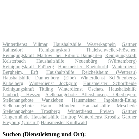
Winterdienst Villmar
Haushaltshilfe Westerkappeln
Gärtner
Rahnsdorf
Reinigungskraft Thaleischweiler-Fröschen
Reinigungskraft Marlow bei Ribnitz-Damgarten
Reinigungskraft
Kelsterbach
Haushaltshilfe Neuenbürg (Württemberg)
Reinigungskraft Faßberg
Hausmeister Rheinbrohl
Winterdienst
Bergheim, Erft
Haushaltshilfe Reichelsheim (Wetterau)
Haushaltshilfe Dannenberg (Elbe)
Winterdienst Schönenberg-
Kübelberg
Winterdienst Jockgrim
Hausmeister Schorfheide
Reinigungskraft Tittling
Winterdienst Oschatz
Haushaltshilfe
Laubach, Hessen
Stellenangebote Allershausen, Oberbayern
Stellenangebote Wanzleben
Hausmeister Ingolstadt-Etting
Stellenangebote Hann. Münden
Haushaltshilfe Meschede
Stellenangebote Trostberg
Winterdienst Freisen
Gärtner
Tangermünde
Haushaltshilfe Huttrop
Winterdienst Krostitz
Gärtner
Freyburg (Unstrut)
Hausmeister Knüllwald
Suchen (Dienstleistung und Ort):