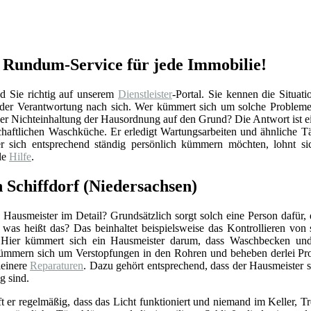
r Rundum-Service für jede Immobilie!
d Sie richtig auf unserem
Dienstleister
-Portal. Sie kennen die Situat
h der Verantwortung nach sich. Wer kümmert sich um solche Probleme
er Nichteinhaltung der Hausordnung auf den Grund? Die Antwort ist e
chaftlichen Waschküche. Er erledigt Wartungsarbeiten und ähnliche Tä
 sich entsprechend ständig persönlich kümmern möchten, lohnt sich
le
Hilfe
.
 Schiffdorf (Niedersachsen)
Hausmeister im Detail? Grundsätzlich sorgt solch eine Person dafür,
r was heißt das? Das beinhaltet beispielsweise das Kontrollieren vo
 Hier kümmert sich ein Hausmeister darum, dass Waschbecken und 
ümmern sich um Verstopfungen in den Rohren und beheben derlei Pro
einere
Reparaturen
. Dazu gehört entsprechend, dass der Hausmeister 
g sind.
ft er regelmäßig, dass das Licht funktioniert und niemand im Keller