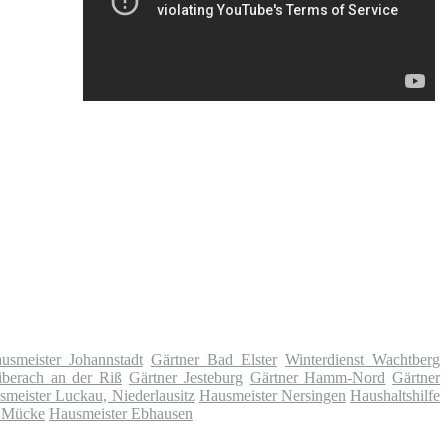
usmeister Johannstadt
Gärtner Bad Elster
Winterdienst Wachtberg
iberach an der Riß
Gärtner Jesteburg
Gärtner Hamm-Nord
Gärtner
smeister Luckau, Niederlausitz
Hausmeister Nersingen
Haushaltshilfe
r Mücke
Hausmeister Ebhausen