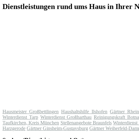
Dienstleistungen rund ums Haus in Ihrer 
Hausmeister Großbettlingen
Haushaltshilfe Ilshofen
Gärtner Rhei
Winterdienst Tarp
Winterdienst Großharthau
Reinigungskraft Botn
Taufkirchen, Kreis München
Stellenangebote Braunfels
Winterdienst
Harzgerode
Gärtner Ginsheim-Gustavsburg
Gärtner Weiherfeld-Dam