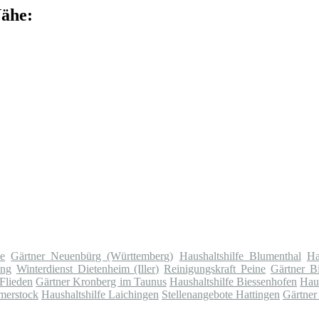
Nähe:
ne
Gärtner Neuenbürg (Württemberg)
Haushaltshilfe Blumenthal
Ha
ang
Winterdienst Dietenheim (Iller)
Reinigungskraft Peine
Gärtner B
 Flieden
Gärtner Kronberg im Taunus
Haushaltshilfe Biessenhofen
Hau
merstock
Haushaltshilfe Laichingen
Stellenangebote Hattingen
Gärtne