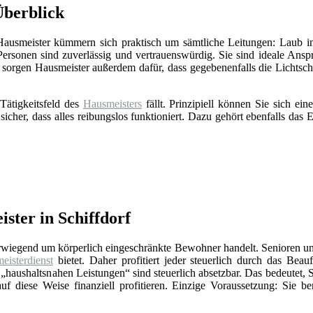
Überblick
 Hausmeister kümmern sich praktisch um sämtliche Leitungen: Laub in
Personen sind zuverlässig und vertrauenswürdig. Sie sind ideale Ansp
sorgen Hausmeister außerdem dafür, dass gegebenenfalls die Lichts
Tätigkeitsfeld des
Hausmeisters
fällt. Prinzipiell können Sie sich e
 sicher, dass alles reibungslos funktioniert. Dazu gehört ebenfalls da
ster in Schiffdorf
erwiegend um körperlich eingeschränkte Bewohner handelt. Senioren un
eisterdienst
bietet. Daher profitiert jeder steuerlich durch das Beauf
„haushaltsnahen Leistungen“ sind steuerlich absetzbar. Das bedeutet, 
f diese Weise finanziell profitieren. Einzige Voraussetzung: Sie be