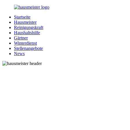
Zurück
zum
Startseite
Inhalt
1-
Alles
Hausmeister
Hausmeister.de
rund
Reinigungskraft
um
Haushaltshilfe
Ihren
Gärtner
Haushalt
Winterdienst
Stellenangebote
News