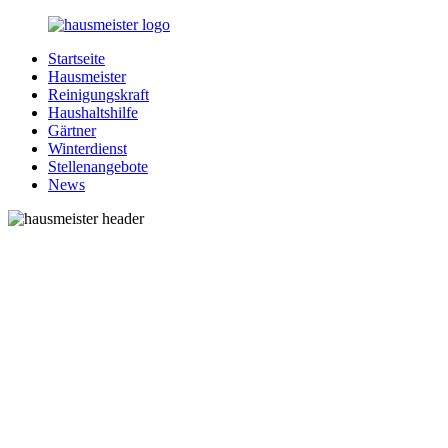
Zurück
zum
Startseite
Inhalt
1-
Alles
Hausmeister
Hausmeister.de
rund
Reinigungskraft
um
Haushaltshilfe
Ihren
Gärtner
Haushalt
Winterdienst
Stellenangebote
News