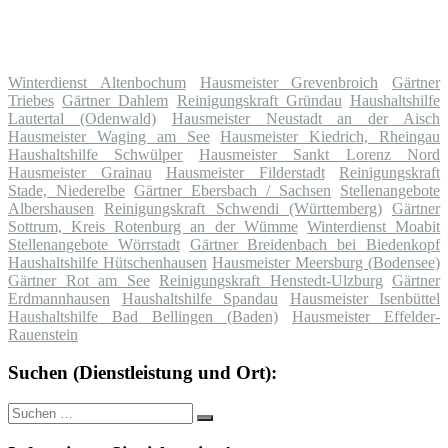
Winterdienst Altenbochum
Hausmeister Grevenbroich
Gärtner
Triebes
Gärtner Dahlem
Reinigungskraft Gründau
Haushaltshilfe
Lautertal (Odenwald)
Hausmeister Neustadt an der Aisch
Hausmeister Waging am See
Hausmeister Kiedrich, Rheingau
Haushaltshilfe Schwülper
Hausmeister Sankt Lorenz Nord
Hausmeister Grainau
Hausmeister Filderstadt
Reinigungskraft
Stade, Niederelbe
Gärtner Ebersbach / Sachsen
Stellenangebote
Albershausen
Reinigungskraft Schwendi (Württemberg)
Gärtner
Sottrum, Kreis Rotenburg an der Wümme
Winterdienst Moabit
Stellenangebote Wörrstadt
Gärtner Breidenbach bei Biedenkopf
Haushaltshilfe Hütschenhausen
Hausmeister Meersburg (Bodensee)
Gärtner Rot am See
Reinigungskraft Henstedt-Ulzburg
Gärtner
Erdmannhausen
Haushaltshilfe Spandau
Hausmeister Isenbüttel
Haushaltshilfe Bad Bellingen (Baden)
Hausmeister Effelder-
Rauenstein
Suchen (Dienstleistung und Ort):
Suche
Suchen
nach: