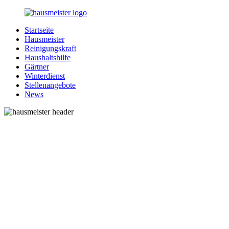
Zurück
zum
Startseite
Inhalt
1-
Alles
Hausmeister
Hausmeister.de
rund
Reinigungskraft
um
Haushaltshilfe
Ihren
Gärtner
Haushalt
Winterdienst
Stellenangebote
News