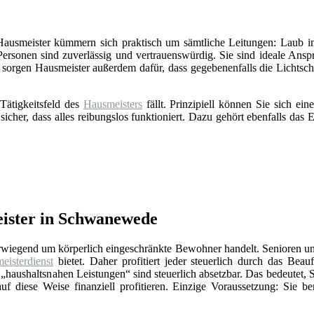
 Hausmeister kümmern sich praktisch um sämtliche Leitungen: Laub in
Personen sind zuverlässig und vertrauenswürdig. Sie sind ideale Ansp
sorgen Hausmeister außerdem dafür, dass gegebenenfalls die Lichts
Tätigkeitsfeld des
Hausmeisters
fällt. Prinzipiell können Sie sich e
 sicher, dass alles reibungslos funktioniert. Dazu gehört ebenfalls da
ister in Schwanewede
erwiegend um körperlich eingeschränkte Bewohner handelt. Senioren un
eisterdienst
bietet. Daher profitiert jeder steuerlich durch das Beauf
„haushaltsnahen Leistungen“ sind steuerlich absetzbar. Das bedeutet, 
f diese Weise finanziell profitieren. Einzige Voraussetzung: Sie be