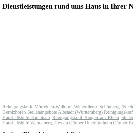
Dienstleistungen rund ums Haus in Ihrer 
Reinigungskraft Mörfelden-Walldorf
Winterdienst Schönberg (Nied
Gerolzhofen
Stellenangebote Albstadt (Württemberg)
Reinigungskraf
Haushaltshilfe Kirchhain
Reinigungskraft Bingen am Rhein
Stell
Haushaltshilfe Wartenberg, Hessen
Gärtner Untertürkheim
Gärtner B