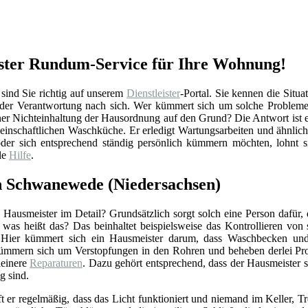
ster Rundum-Service für Ihre Wohnung!
nd Sie richtig auf unserem
Dienstleister
-Portal. Sie kennen die Situa
h der Verantwortung nach sich. Wer kümmert sich um solche Probleme
er Nichteinhaltung der Hausordnung auf den Grund? Die Antwort ist e
meinschaftlichen Waschküche. Er erledigt Wartungsarbeiten und ähnlic
er sich entsprechend ständig persönlich kümmern möchten, lohnt si
le
Hilfe
.
in Schwanewede (Niedersachsen)
Hausmeister im Detail? Grundsätzlich sorgt solch eine Person dafür,
r was heißt das? Das beinhaltet beispielsweise das Kontrollieren vo
 Hier kümmert sich ein Hausmeister darum, dass Waschbecken und 
ümmern sich um Verstopfungen in den Rohren und beheben derlei Pro
einere
Reparaturen
. Dazu gehört entsprechend, dass der Hausmeister 
g sind.
ft er regelmäßig, dass das Licht funktioniert und niemand im Keller