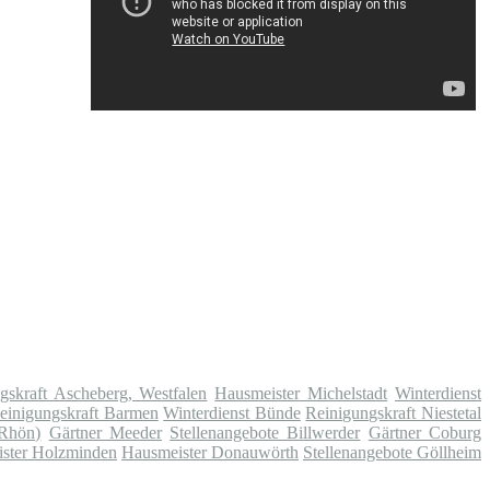
gskraft Ascheberg, Westfalen
Hausmeister Michelstadt
Winterdienst
einigungskraft Barmen
Winterdienst Bünde
Reinigungskraft Niestetal
(Rhön)
Gärtner Meeder
Stellenangebote Billwerder
Gärtner Coburg
ster Holzminden
Hausmeister Donauwörth
Stellenangebote Göllheim