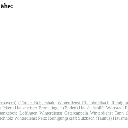
Nähe:
erbayern)
Gärtner Belgershain
Winterdienst Rheinbreitbach
Reinigun
t Ickern
Hausmeister Bermatingen (Baden)
Haushaltshilfe Wörrstadt
R
enangebote Löffingen
Winterdienst Ostercappeln
Winterdienst Tann 
uchholz
Winterdienst Peitz
Reinigungskraft Sulzbach (Taunus)
Hausmei