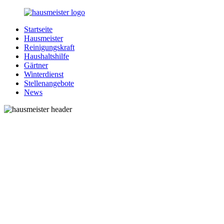
Zurück
zum
Startseite
Inhalt
1-
Alles
Hausmeister
Hausmeister.de
rund
Reinigungskraft
um
Haushaltshilfe
Ihren
Gärtner
Haushalt
Winterdienst
Stellenangebote
News