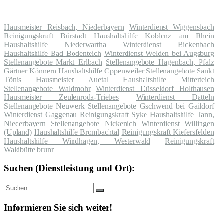
Hausmeister Reisbach, Niederbayern
Winterdienst Wiggensbach
Reinigungskraft Bürstadt
Haushaltshilfe Koblenz am Rhein
Haushaltshilfe Niederwartha
Winterdienst Bickenbach
Haushaltshilfe Bad Bodenteich
Winterdienst Welden bei Augsburg
Stellenangebote Markt Erlbach
Stellenangebote Hagenbach, Pfalz
Gärtner Könnern
Haushaltshilfe Oppenweiler
Stellenangebote Sankt
Tönis
Hausmeister Auetal
Haushaltshilfe Mitterteich
Stellenangebote Waldmohr
Winterdienst Düsseldorf Holthausen
Hausmeister Zeulenroda-Triebes
Winterdienst Datteln
Stellenangebote Neuwerk
Stellenangebote Gschwend bei Gaildorf
Winterdienst Gaggenau
Reinigungskraft Syke
Haushaltshilfe Tann,
Niederbayern
Stellenangebote Nickenich
Winterdienst Willingen
(Upland)
Haushaltshilfe Brombachtal
Reinigungskraft Kiefersfelden
Haushaltshilfe Windhagen, Westerwald
Reinigungskraft
Waldbüttelbrunn
Suchen (Dienstleistung und Ort):
Suche
Suchen
nach:
Informieren Sie sich weiter!