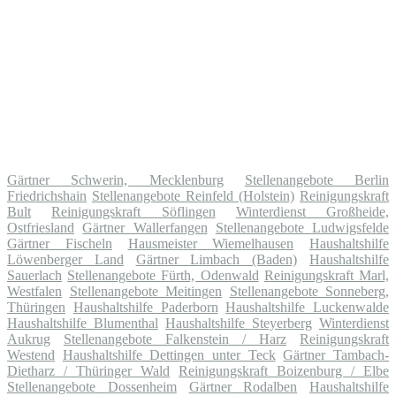
Gärtner Schwerin, Mecklenburg
Stellenangebote Berlin
Friedrichshain
Stellenangebote Reinfeld (Holstein)
Reinigungskraft
Bult
Reinigungskraft Söflingen
Winterdienst Großheide,
Ostfriesland
Gärtner Wallerfangen
Stellenangebote Ludwigsfelde
Gärtner Fischeln
Hausmeister Wiemelhausen
Haushaltshilfe
Löwenberger Land
Gärtner Limbach (Baden)
Haushaltshilfe
Sauerlach
Stellenangebote Fürth, Odenwald
Reinigungskraft Marl,
Westfalen
Stellenangebote Meitingen
Stellenangebote Sonneberg,
Thüringen
Haushaltshilfe Paderborn
Haushaltshilfe Luckenwalde
Haushaltshilfe Blumenthal
Haushaltshilfe Steyerberg
Winterdienst
Aukrug
Stellenangebote Falkenstein / Harz
Reinigungskraft
Westend
Haushaltshilfe Dettingen unter Teck
Gärtner Tambach-
Dietharz / Thüringer Wald
Reinigungskraft Boizenburg / Elbe
Stellenangebote Dossenheim
Gärtner Rodalben
Haushaltshilfe