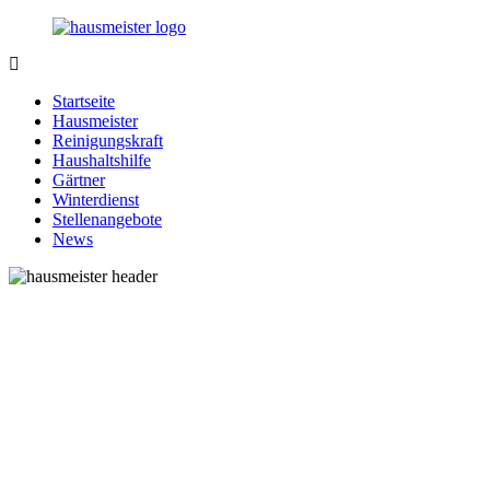
Zurück
zum
Inhalt
1-
Alles
Hausmeister.de
rund
Startseite
um
Hausmeister
Ihren
Reinigungskraft
Haushalt
Haushaltshilfe
Gärtner
Winterdienst
Stellenangebote
News