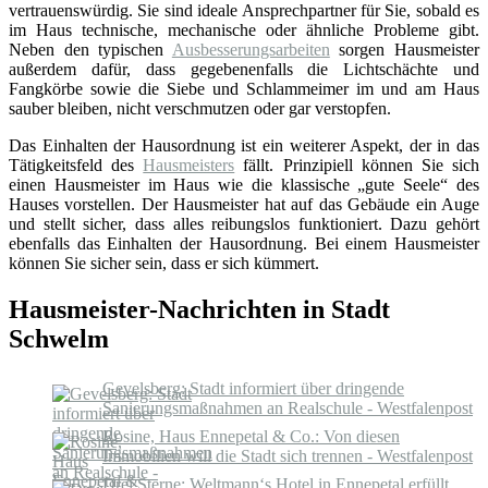
vertrauenswürdig. Sie sind ideale Ansprechpartner für Sie, sobald es
im Haus technische, mechanische oder ähnliche Probleme gibt.
Neben den typischen
Ausbesserungsarbeiten
sorgen Hausmeister
außerdem dafür, dass gegebenenfalls die Lichtschächte und
Fangkörbe sowie die Siebe und Schlammeimer im und am Haus
sauber bleiben, nicht verschmutzen oder gar verstopfen.
Das Einhalten der Hausordnung ist ein weiterer Aspekt, der in das
Tätigkeitsfeld des
Hausmeisters
fällt. Prinzipiell können Sie sich
einen Hausmeister im Haus wie die klassische „gute Seele“ des
Hauses vorstellen. Der Hausmeister hat auf das Gebäude ein Auge
und stellt sicher, dass alles reibungslos funktioniert. Dazu gehört
ebenfalls das Einhalten der Hausordnung. Bei einem Hausmeister
können Sie sicher sein, dass er sich kümmert.
Hausmeister-Nachrichten in Stadt
Schwelm
Gevelsberg: Stadt informiert über dringende
Sanierungsmaßnahmen an Realschule - Westfalenpost
Rosine, Haus Ennepetal & Co.: Von diesen
Immobilien will die Stadt sich trennen - Westfalenpost
Drei Sterne: Weltmann‘s Hotel in Ennepetal erfüllt