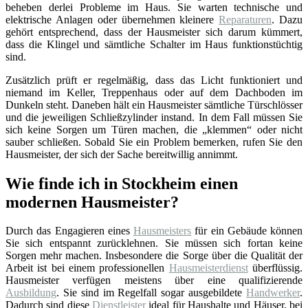
beheben derlei Probleme im Haus. Sie warten technische und
elektrische Anlagen oder übernehmen kleinere
Reparaturen
. Dazu
gehört entsprechend, dass der Hausmeister sich darum kümmert,
dass die Klingel und sämtliche Schalter im Haus funktionstüchtig
sind.
Zusätzlich prüft er regelmäßig, dass das Licht funktioniert und
niemand im Keller, Treppenhaus oder auf dem Dachboden im
Dunkeln steht. Daneben hält ein Hausmeister sämtliche Türschlösser
und die jeweiligen Schließzylinder instand. In dem Fall müssen Sie
sich keine Sorgen um Türen machen, die „klemmen“ oder nicht
sauber schließen. Sobald Sie ein Problem bemerken, rufen Sie den
Hausmeister, der sich der Sache bereitwillig annimmt.
Wie finde ich in Stockheim einen
modernen Hausmeister?
Durch das Engagieren eines
Hausmeisters
für ein Gebäude können
Sie sich entspannt zurücklehnen. Sie müssen sich fortan keine
Sorgen mehr machen. Insbesondere die Sorge über die Qualität der
Arbeit ist bei einem professionellen
Hausmeisterdienst
überflüssig.
Hausmeister verfügen meistens über eine qualifizierende
Ausbildung
. Sie sind im Regelfall sogar ausgebildete
Handwerker
.
Dadurch sind diese
Dienstleister
ideal für Haushalte und Häuser, bei