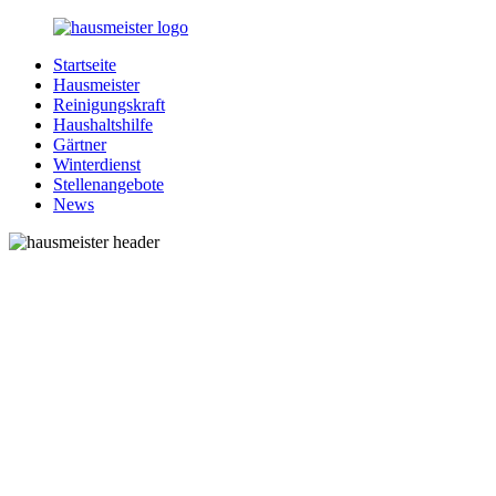
Zurück
zum
Startseite
Inhalt
1-
Alles
Hausmeister
Hausmeister.de
rund
Reinigungskraft
um
Haushaltshilfe
Ihren
Gärtner
Haushalt
Winterdienst
Stellenangebote
News