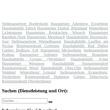
Stellenangebote Bordesholm
Hausmeister Altenberg, Erzgebirge
Haushaltshilfe Ellrich
Hausmeister Elsdorf, Rheinland
Winterdienst
Lichtentanne
Hausmeister Reiskirchen, Wieseck
Hausmeister
Barmbek-Nord
Hausmeister Meerbusch
Haushaltshilfe Herrensohr,
Saar
Stellenangebote Wiemelhausen
Haushaltshilfe Lauffen am
Neckar
Reinigungskraft Gerbrunn
Haushaltshilfe Bad Düben
Gärtner Bedburg, Erft
Hausmeister Meckesheim
Stellenangebote
Rodgau
Hausmeister Sulingen
Stellenangebote Braunlage
Haushaltshilfe Gronau (Westfalen)
Haushaltshilfe Aying
Hausmeister Wiesmoor
Haushaltshilfe Sigmaringendorf
Reinigungskraft Wesel
Haushaltshilfe Ober-Olm
Stellenangebote
Waldniel
Winterdienst Leinatal
Stellenangebote Kranenburg,
Niederrhein
Reinigungskraft Hattingen
Gärtner Debschwitz
Reinigungskraft Oberderdingen
Suchen (Dienstleistung und Ort):
Suche
Suchen
nach: