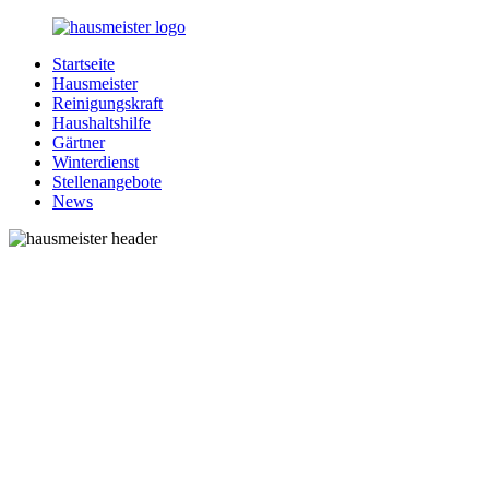
Zurück
zum
Startseite
Inhalt
1-
Alles
Hausmeister
Hausmeister.de
rund
Reinigungskraft
um
Haushaltshilfe
Ihren
Gärtner
Haushalt
Winterdienst
Stellenangebote
News