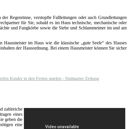
 der Regenrinne, verstopfte Fallleitungen oder auch Grundleitungen
rechpartner für Sie, sobald es im Haus technische, mechanische oder
chächte und Fangkörbe sowie die Siebe und Schlammeimer im und am
inen Hausmeister im Haus wie die klassische „gute Seele“ des Hauses
s Einhalten der Hausordnung. Bei einem Hausmeister können Sie sicher
fen Kinder in den Ferien spielen - Stuttgarter Zeitung
d zahlreiche
tragen eines
Sie geben die
nötigen eine