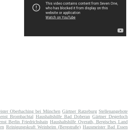
ister Oberhaching bei München
Gärtner Ratzeburg
Stellenangebote
ienst Brombachtal
Haushaltshilfe Bad Doberan
Gärtner Degerloch
enst Berlin Friedrichshain
Haushaltshilfe Overath, Bergisches Land
ern
Reinigungskraft Weinheim (Bergstraße)
Hausmeister Bad Essen