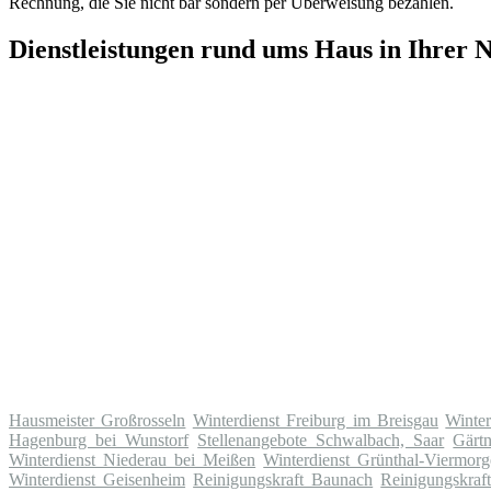
Rechnung, die Sie nicht bar sondern per Überweisung bezahlen.
Dienstleistungen rund ums Haus in Ihrer 
Hausmeister Großrosseln
Winterdienst Freiburg im Breisgau
Winter
Hagenburg bei Wunstorf
Stellenangebote Schwalbach, Saar
Gärt
Winterdienst Niederau bei Meißen
Winterdienst Grünthal-Viermor
Winterdienst Geisenheim
Reinigungskraft Baunach
Reinigungskraf