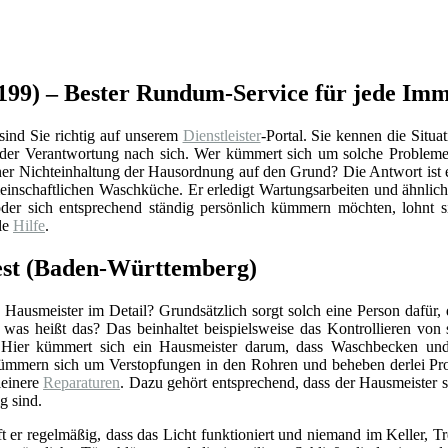
0199) – Bester Rundum-Service für jede Imm
sind Sie richtig auf unserem
Dienstleister
-Portal. Sie kennen die Situa
h der Verantwortung nach sich. Wer kümmert sich um solche Probleme
ner Nichteinhaltung der Hausordnung auf den Grund? Die Antwort ist 
meinschaftlichen Waschküche. Er erledigt Wartungsarbeiten und ähnlic
er sich entsprechend ständig persönlich kümmern möchten, lohnt si
le
Hilfe
.
est (Baden-Württemberg)
Hausmeister im Detail? Grundsätzlich sorgt solch eine Person dafür,
r was heißt das? Das beinhaltet beispielsweise das Kontrollieren vo
 Hier kümmert sich ein Hausmeister darum, dass Waschbecken und 
ümmern sich um Verstopfungen in den Rohren und beheben derlei Pro
einere
Reparaturen
. Dazu gehört entsprechend, dass der Hausmeister 
g sind.
ft er regelmäßig, dass das Licht funktioniert und niemand im Keller