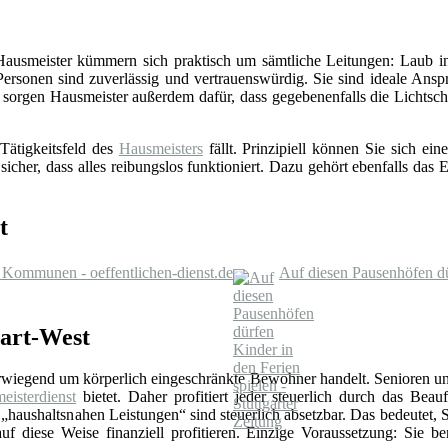
 Hausmeister kümmern sich praktisch um sämtliche Leitungen: Laub in
Personen sind zuverlässig und vertrauenswürdig. Sie sind ideale Ansp
sorgen Hausmeister außerdem dafür, dass gegebenenfalls die Lichts
Tätigkeitsfeld des
Hausmeisters
fällt. Prinzipiell können Sie sich e
 sicher, dass alles reibungslos funktioniert. Dazu gehört ebenfalls da
t
 Kommunen - oeffentlichen-dienst.de
Auf diesen Pausenhöfen dür
gart-West
erwiegend um körperlich eingeschränkte Bewohner handelt. Senioren un
eisterdienst
bietet. Daher profitiert jeder steuerlich durch das Beauf
„haushaltsnahen Leistungen“ sind steuerlich absetzbar. Das bedeutet, 
f diese Weise finanziell profitieren. Einzige Voraussetzung: Sie be