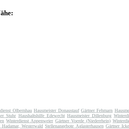
Nähe:
dienst Olbernhau
Hausmeister Donaustauf
Gärtner Fehmarn
Hausme
ner Stuhr
Haushaltshilfe Edewecht
Hausmeister Dillenburg
Winterd
gen
Winterdienst Appenweier
Gärtner Voerde (Niederrhein)
Winterdi
t Hadamar, Westerwald
Stellenangebote Aglasterhausen
Gärtner Ick