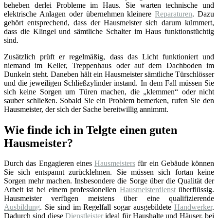
beheben derlei Probleme im Haus. Sie warten technische und
elektrische Anlagen oder übernehmen kleinere
Reparaturen
. Dazu
gehört entsprechend, dass der Hausmeister sich darum kümmert,
dass die Klingel und sämtliche Schalter im Haus funktionstüchtig
sind.
Zusätzlich prüft er regelmäßig, dass das Licht funktioniert und
niemand im Keller, Treppenhaus oder auf dem Dachboden im
Dunkeln steht. Daneben hält ein Hausmeister sämtliche Türschlösser
und die jeweiligen Schließzylinder instand. In dem Fall müssen Sie
sich keine Sorgen um Türen machen, die „klemmen“ oder nicht
sauber schließen. Sobald Sie ein Problem bemerken, rufen Sie den
Hausmeister, der sich der Sache bereitwillig annimmt.
Wie finde ich in Telgte einen guten
Hausmeister?
Durch das Engagieren eines
Hausmeisters
für ein Gebäude können
Sie sich entspannt zurücklehnen. Sie müssen sich fortan keine
Sorgen mehr machen. Insbesondere die Sorge über die Qualität der
Arbeit ist bei einem professionellen
Hausmeisterdienst
überflüssig.
Hausmeister verfügen meistens über eine qualifizierende
Ausbildung
. Sie sind im Regelfall sogar ausgebildete
Handwerker
.
Dadurch sind diese
Dienstleister
ideal für Haushalte und Häuser, bei