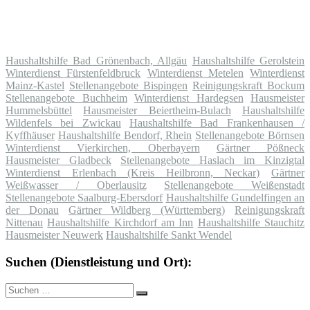
Haushaltshilfe Bad Grönenbach, Allgäu
Haushaltshilfe Gerolstein
Winterdienst Fürstenfeldbruck
Winterdienst Metelen
Winterdienst
Mainz-Kastel
Stellenangebote Bispingen
Reinigungskraft Bockum
Stellenangebote Buchheim
Winterdienst Hardegsen
Hausmeister
Hummelsbüttel
Hausmeister Beiertheim-Bulach
Haushaltshilfe
Wildenfels bei Zwickau
Haushaltshilfe Bad Frankenhausen /
Kyffhäuser
Haushaltshilfe Bendorf, Rhein
Stellenangebote Börnsen
Winterdienst Vierkirchen, Oberbayern
Gärtner Pößneck
Hausmeister Gladbeck
Stellenangebote Haslach im Kinzigtal
Winterdienst Erlenbach (Kreis Heilbronn, Neckar)
Gärtner
Weißwasser / Oberlausitz
Stellenangebote Weißenstadt
Stellenangebote Saalburg-Ebersdorf
Haushaltshilfe Gundelfingen an
der Donau
Gärtner Wildberg (Württemberg)
Reinigungskraft
Nittenau
Haushaltshilfe Kirchdorf am Inn
Haushaltshilfe Stauchitz
Hausmeister Neuwerk
Haushaltshilfe Sankt Wendel
Suchen (Dienstleistung und Ort):
Suche
Suchen
nach: