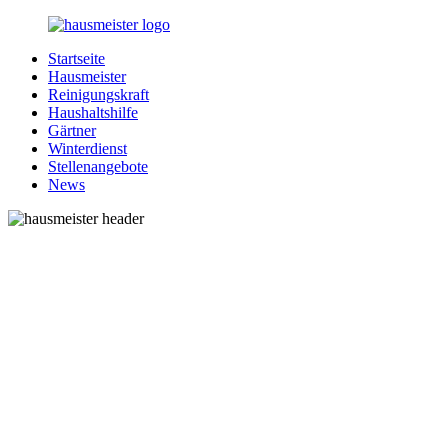
Zurück
zum
Startseite
Inhalt
1-
Alles
Hausmeister
Hausmeister.de
rund
Reinigungskraft
um
Haushaltshilfe
Ihren
Gärtner
Haushalt
Winterdienst
Stellenangebote
News