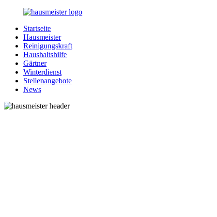
Zurück
zum
Startseite
Inhalt
1-
Alles
Hausmeister
Hausmeister.de
rund
Reinigungskraft
um
Haushaltshilfe
Ihren
Gärtner
Haushalt
Winterdienst
Stellenangebote
News