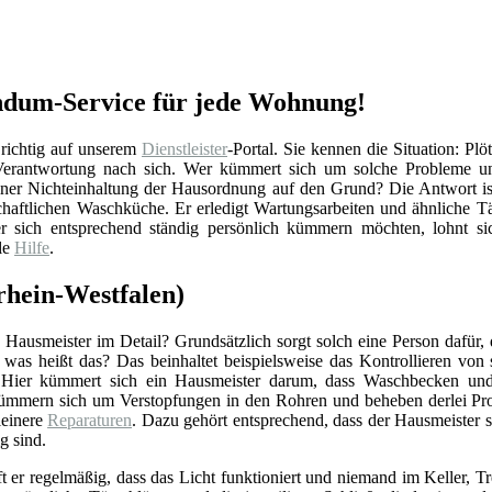
undum-Service für jede Wohnung!
 richtig auf unserem
Dienstleister
-Portal. Sie kennen die Situation: Pl
 Verantwortung nach sich. Wer kümmert sich um solche Probleme un
iner Nichteinhaltung der Hausordnung auf den Grund? Die Antwort is
chaftlichen Waschküche. Er erledigt Wartungsarbeiten und ähnliche Tä
 sich entsprechend ständig persönlich kümmern möchten, lohnt sich
le
Hilfe
.
rhein-Westfalen)
Hausmeister im Detail? Grundsätzlich sorgt solch eine Person dafür,
r was heißt das? Das beinhaltet beispielsweise das Kontrollieren vo
 Hier kümmert sich ein Hausmeister darum, dass Waschbecken und 
ümmern sich um Verstopfungen in den Rohren und beheben derlei Pro
einere
Reparaturen
. Dazu gehört entsprechend, dass der Hausmeister 
g sind.
ft er regelmäßig, dass das Licht funktioniert und niemand im Keller