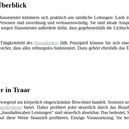
Überblick
 Hausmeister kümmern sich praktisch um sämtliche Leitungen: Laub in
Personen sind zuverlässig und vertrauenswürdig. Sie sind ideale Ansp
sorgen Hausmeister außerdem dafür, dass gegebenenfalls die Lichts
Tätigkeitsfeld des
Hausmeisters
fällt. Prinzipiell können Sie sich e
 sicher, dass alles reibungslos funktioniert. Dazu gehört ebenfalls da
r in Traar
erwiegend um körperlich eingeschränkte Bewohner handelt. Senioren un
eisterdienst
bietet. Daher profitiert jeder steuerlich durch das Beauf
„haushaltsnahen Leistungen“ sind steuerlich absetzbar. Das bedeutet, 
f diese Weise finanziell profitieren. Einzige Voraussetzung: Sie be