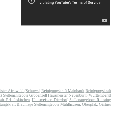
ster Aichwald (Schurw.)
Reinigungskraft Mainhardt
Reinigungskraft
g)
Stellenangebote Gröbenzell
Hausmeister Neuenbürg (Württemberg)
aft Erlachskirchen
Hausmeister Dierdorf
Stellenangebote Rimsting
gungskraft Braunlage
Stellenangebote Mühlhausen, Oberpfalz
Gärtner