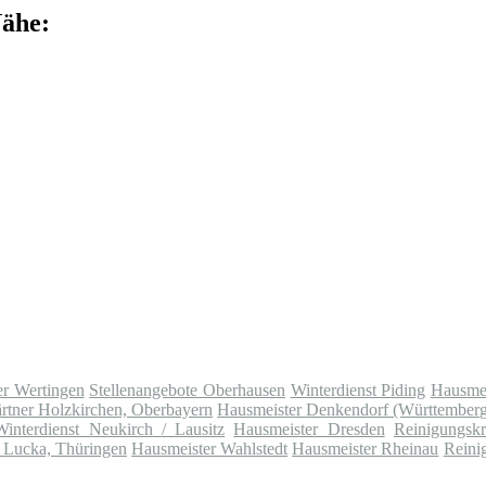
Nähe:
er Wertingen
Stellenangebote Oberhausen
Winterdienst Piding
Hausmei
rtner Holzkirchen, Oberbayern
Hausmeister Denkendorf (Württember
Winterdienst Neukirch / Lausitz
Hausmeister Dresden
Reinigungskr
e Lucka, Thüringen
Hausmeister Wahlstedt
Hausmeister Rheinau
Reini