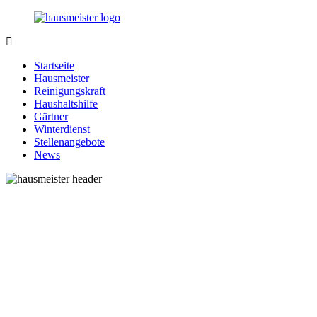
Zurück
zum
Inhalt
1-
Alles
Hausmeister.de
rund
Startseite
um
Hausmeister
Ihren
Reinigungskraft
Haushalt
Haushaltshilfe
Gärtner
Winterdienst
Stellenangebote
News