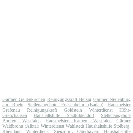
Gärtner Geilenkirchen
Reinigungskraft Belzig
Gärtner Neuenburg
am Rhein
Stellenangebote Friesenheim (Baden)
Hausmeister
Grafenau
Reinigungskraft Goldstein
Winterdienst Höhr-
Grenzhausen
Haushaltshilfe Stadtoldendorf
Stellenangebote
Borken, Westfalen
Hausmeister Kamen, Westfalen
Gärtner
Waldbronn (Albtal)
Winterdienst Wahlstedt
Haushaltshilfe Stolberg,
Rheinland
Winterdienst Siegsdorf, Oberbayern
Haushaltshilfe