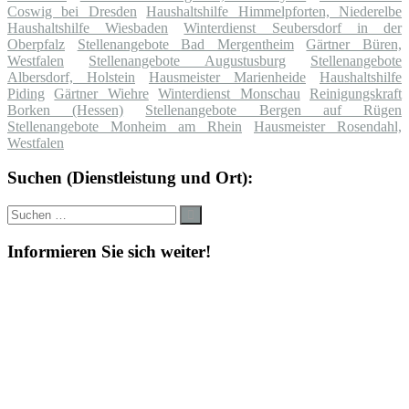
Coswig bei Dresden
Haushaltshilfe Himmelpforten, Niederelbe
Haushaltshilfe Wiesbaden
Winterdienst Seubersdorf in der
Oberpfalz
Stellenangebote Bad Mergentheim
Gärtner Büren,
Westfalen
Stellenangebote Augustusburg
Stellenangebote
Albersdorf, Holstein
Hausmeister Marienheide
Haushaltshilfe
Piding
Gärtner Wiehre
Winterdienst Monschau
Reinigungskraft
Borken (Hessen)
Stellenangebote Bergen auf Rügen
Stellenangebote Monheim am Rhein
Hausmeister Rosendahl,
Westfalen
Suchen (Dienstleistung und Ort):
Suche
Suchen
nach:
Informieren Sie sich weiter!