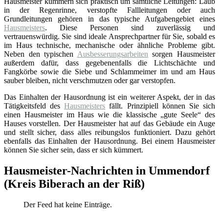
Hausmeister kümmern sich praktisch um sämtliche Leitungen: Laub
in der Regenrinne, verstopfte Fallleitungen oder auch
Grundleitungen gehören in das typische Aufgabengebiet eines
Hausmeisters
. Diese Personen sind zuverlässig und
vertrauenswürdig. Sie sind ideale Ansprechpartner für Sie, sobald es
im Haus technische, mechanische oder ähnliche Probleme gibt.
Neben den typischen
Ausbesserungsarbeiten
sorgen Hausmeister
außerdem dafür, dass gegebenenfalls die Lichtschächte und
Fangkörbe sowie die Siebe und Schlammeimer im und am Haus
sauber bleiben, nicht verschmutzen oder gar verstopfen.
Das Einhalten der Hausordnung ist ein weiterer Aspekt, der in das
Tätigkeitsfeld des
Hausmeisters
fällt. Prinzipiell können Sie sich
einen Hausmeister im Haus wie die klassische „gute Seele“ des
Hauses vorstellen. Der Hausmeister hat auf das Gebäude ein Auge
und stellt sicher, dass alles reibungslos funktioniert. Dazu gehört
ebenfalls das Einhalten der Hausordnung. Bei einem Hausmeister
können Sie sicher sein, dass er sich kümmert.
Hausmeister-Nachrichten in Ummendorf
(Kreis Biberach an der Riß)
Der Feed hat keine Einträge.