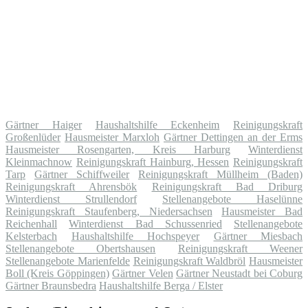
Gärtner Haiger
Haushaltshilfe Eckenheim
Reinigungskraft
Großenlüder
Hausmeister Marxloh
Gärtner Dettingen an der Erms
Hausmeister Rosengarten, Kreis Harburg
Winterdienst
Kleinmachnow
Reinigungskraft Hainburg, Hessen
Reinigungskraft
Tarp
Gärtner Schiffweiler
Reinigungskraft Müllheim (Baden)
Reinigungskraft Ahrensbök
Reinigungskraft Bad Driburg
Winterdienst Strullendorf
Stellenangebote Haselünne
Reinigungskraft Staufenberg, Niedersachsen
Hausmeister Bad
Reichenhall
Winterdienst Bad Schussenried
Stellenangebote
Kelsterbach
Haushaltshilfe Hochspeyer
Gärtner Miesbach
Stellenangebote Obertshausen
Reinigungskraft Weener
Stellenangebote Marienfelde
Reinigungskraft Waldbröl
Hausmeister
Boll (Kreis Göppingen)
Gärtner Velen
Gärtner Neustadt bei Coburg
Gärtner Braunsbedra
Haushaltshilfe Berga / Elster