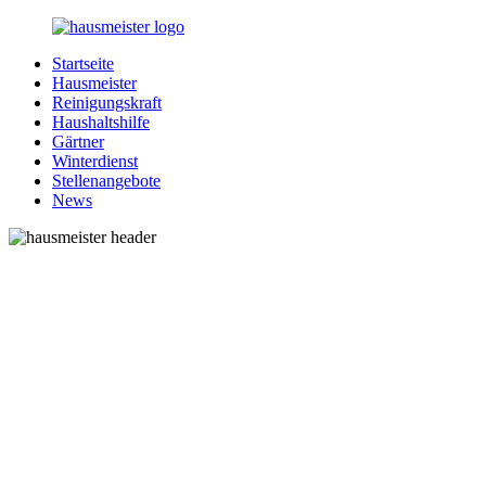
Zurück
zum
Startseite
Inhalt
1-
Alles
Hausmeister
Hausmeister.de
rund
Reinigungskraft
um
Haushaltshilfe
Ihren
Gärtner
Haushalt
Winterdienst
Stellenangebote
News