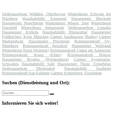
Stellenangebote Weßling, Oberbayern
Winterdienst Schwaig bei
Nürnberg
Haushaltshilfe Ennepetal
Hausmeister Bleckede
Hausmeister Hügelsheim
Winterdienst Wissen, Sieg
Winterdienst
Elsenfeld
Winterdienst Stützengrün
Stellenangebote Lensahn
Hausmeister Kölleda
Haushaltshilfe Blumenthal
Hausmeister
Feldkirchen, Kreis München
Gärtner Sandhausen (Baden)
Gärtner
Marktredwitz
Hausmeister Pforzheim
Reinigungskraft Oy-
Mittelberg
Reinigungskraft Igensdorf
Hausmeister Waibstadt
Winterdienst Horst (Holstein)
Reinigungskraft Utting am Ammersee
Reinigungskraft Jessen (Elster)
Reinigungskraft Hönow
Hausmeister Berglen (Württemberg)
Gärtner Syrgenstein,
Schwaben
Haushaltshilfe Suhl
Hausmeister Thum, Erzgebirge
Stellenangebote Michendorf
Haushaltshilfe Saulheim
Reinigungskraft Aue-Fallstein
Gärtner Schneeberg, Erzgebirge
Suchen (Dienstleistung und Ort):
Suche
Suchen
nach:
Informieren Sie sich weiter!