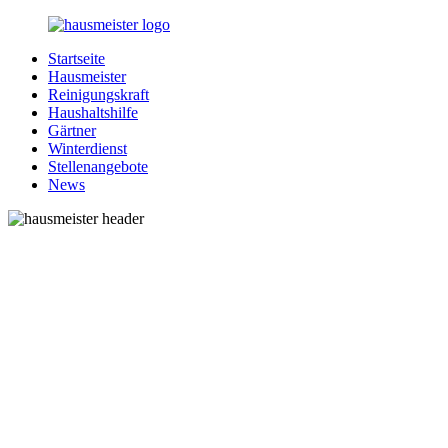
Zurück
zum
Startseite
Inhalt
1-
Alles
Hausmeister
Hausmeister.de
rund
Reinigungskraft
um
Haushaltshilfe
Ihren
Gärtner
Haushalt
Winterdienst
Stellenangebote
News