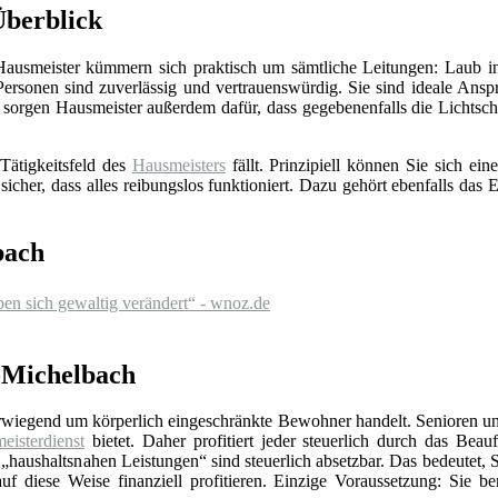
Überblick
 Hausmeister kümmern sich praktisch um sämtliche Leitungen: Laub in
Personen sind zuverlässig und vertrauenswürdig. Sie sind ideale Ansp
sorgen Hausmeister außerdem dafür, dass gegebenenfalls die Lichts
Tätigkeitsfeld des
Hausmeisters
fällt. Prinzipiell können Sie sich e
 sicher, dass alles reibungslos funktioniert. Dazu gehört ebenfalls da
bach
n sich gewaltig verändert“ - wnoz.de
d-Michelbach
erwiegend um körperlich eingeschränkte Bewohner handelt. Senioren un
eisterdienst
bietet. Daher profitiert jeder steuerlich durch das Beauf
„haushaltsnahen Leistungen“ sind steuerlich absetzbar. Das bedeutet, 
f diese Weise finanziell profitieren. Einzige Voraussetzung: Sie be