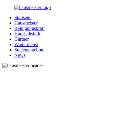
Zurück
zum
Startseite
Inhalt
1-
Alles
Hausmeister
Hausmeister.de
rund
Reinigungskraft
um
Haushaltshilfe
Ihren
Gärtner
Haushalt
Winterdienst
Stellenangebote
News