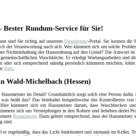
 Bester Rundum-Service für Sie!
nn sind Sie richtig auf unserem
Dienstleister
-Portal. Sie kennen die 
nach der Verantwortung nach sich. Wer kümmert sich um solche Proble
ner Nichteinhaltung der Hausordnung auf den Grund? Die Antwort ist 
r gemeinschaftlichen Waschküche. Er erledigt Wartungsarbeiten und ä
n oder sich entsprechend ständig persönlich kümmern möchten, lohnt s
le
Hilfe
.
in Wald-Michelbach (Hessen)
Hausmeister im Detail? Grundsätzlich sorgt solch eine Person dafür,
r was heißt das? Das beinhaltet beispielsweise das Kontrollieren vo
 Hier kümmert sich ein Hausmeister darum, dass Waschbecken und 
ümmern sich um Verstopfungen in den Rohren und beheben derlei Pro
einere
Reparaturen
. Dazu gehört entsprechend, dass der Hausmeister 
g sind.
ft er regelmäßig, dass das Licht funktioniert und niemand im Keller