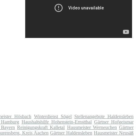
eister Hösbach
Winterdienst Sögel
Stellenangebote Haldensleben
i Hamburg
Haushaltshilfe Hohenstein-Ernstthal
Gärtner Hofgeismar
 Bayern
Reinigungskraft Kalletal
Hausmeister Werneuchen
Gärtner
aurensberg, Kreis Aachen
Gärtner Haldensleben
Hausmeister Neusäß