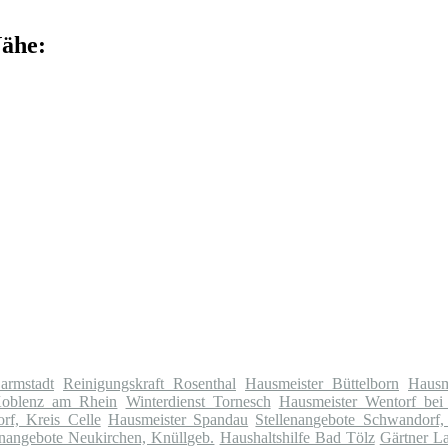
Nähe:
armstadt
Reinigungskraft Rosenthal
Hausmeister Büttelborn
Hausm
Koblenz am Rhein
Winterdienst Tornesch
Hausmeister Wentorf be
rf, Kreis Celle
Hausmeister Spandau
Stellenangebote Schwandorf,
enangebote Neukirchen, Knüllgeb.
Haushaltshilfe Bad Tölz
Gärtner L