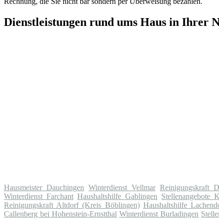
Rechnung, die Sie nicht bar sondern per Überweisung bezahlen.
Dienstleistungen rund ums Haus in Ihrer 
Hausmeister Dauchingen
Winterdienst Vellmar
Reinigungskraft D
Winterdienst Farchant
Haushaltshilfe Gablingen
Stellenangebote 
Reinigungskraft Altdorf (Kreis Böblingen)
Haushaltshilfe Lachendo
Callenberg bei Hohenstein-Ernstthal
Winterdienst Burladingen
Stell