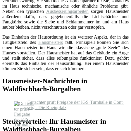
vertrauenswürdig. Sie sind ideale Ansprechpartner für Sie, sobald es
im Haus technische, mechanische oder ähnliche Probleme gibt.
Neben den typischen
Ausbesserungsarbeiten
sorgen Hausmeister
außerdem dafür, dass gegebenenfalls die Lichtschächte und
Fangkörbe sowie die Siebe und Schlammeimer im und am Haus
sauber bleiben, nicht verschmutzen oder gar verstopfen.
Das Einhalten der Hausordnung ist ein weiterer Aspekt, der in das
Tätigkeitsfeld des
Hausmeisters
fällt. Prinzipiell können Sie sich
einen Hausmeister im Haus wie die klassische „gute Seele“ des
Hauses vorstellen. Der Hausmeister hat auf das Gebäude ein Auge
und stellt sicher, dass alles reibungslos funktioniert. Dazu gehört
ebenfalls das Einhalten der Hausordnung. Bei einem Hausmeister
können Sie sicher sein, dass er sich kümmert.
Hausmeister-Nachrichten in
Waldfischbach-Burgalben
Gut­ach­ter prüft Frei­ga­be der IGS-​Turnhalle in Cont­
wig - Die Rheinpfalz
Steuervorteile: Ihr Hausmeister in
Waldfischbach-Burgalben