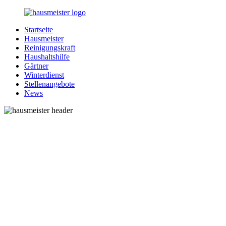
Zurück
zum
Startseite
Inhalt
1-
Alles
Hausmeister
Hausmeister.de
rund
Reinigungskraft
um
Haushaltshilfe
Ihren
Gärtner
Haushalt
Winterdienst
Stellenangebote
News