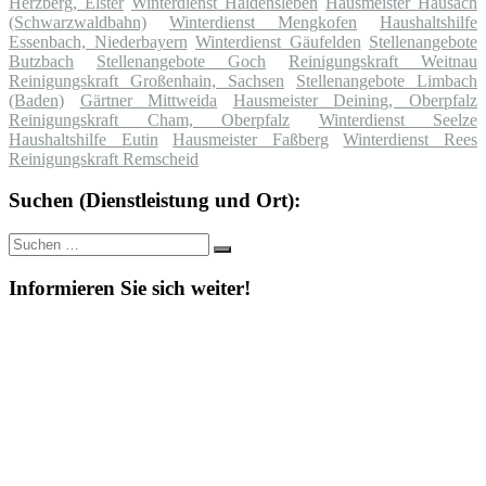
Herzberg, Elster
Winterdienst Haldensleben
Hausmeister Hausach
(Schwarzwaldbahn)
Winterdienst Mengkofen
Haushaltshilfe
Essenbach, Niederbayern
Winterdienst Gäufelden
Stellenangebote
Butzbach
Stellenangebote Goch
Reinigungskraft Weitnau
Reinigungskraft Großenhain, Sachsen
Stellenangebote Limbach
(Baden)
Gärtner Mittweida
Hausmeister Deining, Oberpfalz
Reinigungskraft Cham, Oberpfalz
Winterdienst Seelze
Haushaltshilfe Eutin
Hausmeister Faßberg
Winterdienst Rees
Reinigungskraft Remscheid
Suchen (Dienstleistung und Ort):
Suche
Suchen
nach:
Informieren Sie sich weiter!