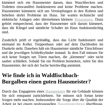
kümmert sich ein Hausmeister darum, dass Waschbecken und
Toiletten einwandfrei funktionieren und keine Probleme machen.
Hausmeister kümmern sich um Verstopfungen in den Rohren und
beheben derlei Probleme im Haus. Sie warten technische und
elektrische Anlagen oder übernehmen kleinere
Reparaturen
. Dazu
gehört entsprechend, dass der Hausmeister sich darum kümmert,
dass die Klingel und sämtliche Schalter im Haus funktionstüchtig
sind.
Zusätzlich prüft er regelmäßig, dass das Licht funktioniert und
niemand im Keller, Treppenhaus oder auf dem Dachboden im
Dunkeln steht. Daneben hält ein Hausmeister sämtliche Türschlösser
und die jeweiligen Schließzylinder instand. In dem Fall müssen Sie
sich keine Sorgen um Türen machen, die „klemmen“ oder nicht
sauber schließen. Sobald Sie ein Problem bemerken, rufen Sie den
Hausmeister, der sich der Sache bereitwillig annimmt.
Wie finde ich in Waldfischbach-
Burgalben einen guten Hausmeister?
Durch das Engagieren eines
Hausmeisters
für ein Gebäude können
Sie sich entspannt zurücklehnen. Sie müssen sich fortan keine
Sorgen mehr machen. Insbesondere die Sorge über die Qualität der
Arbeit ist bei einem professionellen
Hausmeisterdienst
überflüssig.