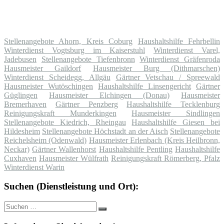
Stellenangebote Ahorn, Kreis Coburg
Haushaltshilfe Fehrbellin
Winterdienst Vogtsburg im Kaiserstuhl
Winterdienst Varel,
Jadebusen
Stellenangebote Tiefenbronn
Winterdienst Gräfenroda
Hausmeister Gaildorf
Hausmeister Burg (Dithmarschen)
Winterdienst Scheidegg, Allgäu
Gärtner Vetschau / Spreewald
Hausmeister Wutöschingen
Haushaltshilfe Linsengericht
Gärtner
Güglingen
Hausmeister Elchingen (Donau)
Hausmeister
Bremerhaven
Gärtner Penzberg
Haushaltshilfe Tecklenburg
Reinigungskraft Munderkingen
Hausmeister Sindlingen
Stellenangebote Kiedrich, Rheingau
Haushaltshilfe Giesen bei
Hildesheim
Stellenangebote Höchstadt an der Aisch
Stellenangebote
Reichelsheim (Odenwald)
Hausmeister Erlenbach (Kreis Heilbronn,
Neckar)
Gärtner Wallenhorst
Haushaltshilfe Pentling
Haushaltshilfe
Cuxhaven
Hausmeister Wülfrath
Reinigungskraft Römerberg, Pfalz
Winterdienst Warin
Suchen (Dienstleistung und Ort):
Suche
Suchen
nach: