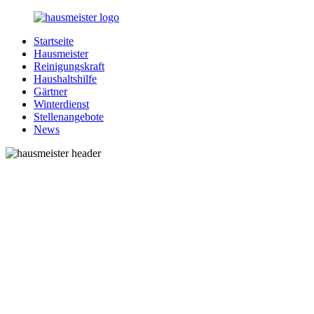
Zurück
zum
Startseite
Inhalt
1-
Alles
Hausmeister
Hausmeister.de
rund
Reinigungskraft
um
Haushaltshilfe
Ihren
Gärtner
Haushalt
Winterdienst
Stellenangebote
News