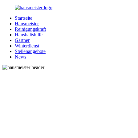
Zurück
zum
Startseite
Inhalt
1-
Alles
Hausmeister
Hausmeister.de
rund
Reinigungskraft
um
Haushaltshilfe
Ihren
Gärtner
Haushalt
Winterdienst
Stellenangebote
News