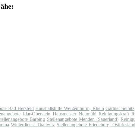
Nähe:
bote Bad Hersfeld
Haushaltshilfe Weißenthurm, Rhein
Gärtner Selbit
lenangebote Idar-Oberstein
Hausmeister Neumühl
Reinigungskraft R
tellenangebote Barbing
Stellenangebote Menden (Sauerland)
Reinig
rimma
Winterdienst Thallwitz
Stellenangebote Friedeburg, Ostfrieslan