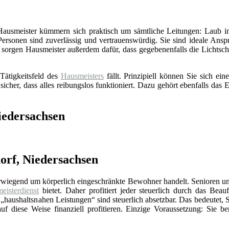
 Hausmeister kümmern sich praktisch um sämtliche Leitungen: Laub in
Personen sind zuverlässig und vertrauenswürdig. Sie sind ideale Ansp
sorgen Hausmeister außerdem dafür, dass gegebenenfalls die Lichts
Tätigkeitsfeld des
Hausmeisters
fällt. Prinzipiell können Sie sich e
 sicher, dass alles reibungslos funktioniert. Dazu gehört ebenfalls da
iedersachsen
orf, Niedersachsen
erwiegend um körperlich eingeschränkte Bewohner handelt. Senioren un
eisterdienst
bietet. Daher profitiert jeder steuerlich durch das Beauf
„haushaltsnahen Leistungen“ sind steuerlich absetzbar. Das bedeutet, 
f diese Weise finanziell profitieren. Einzige Voraussetzung: Sie be