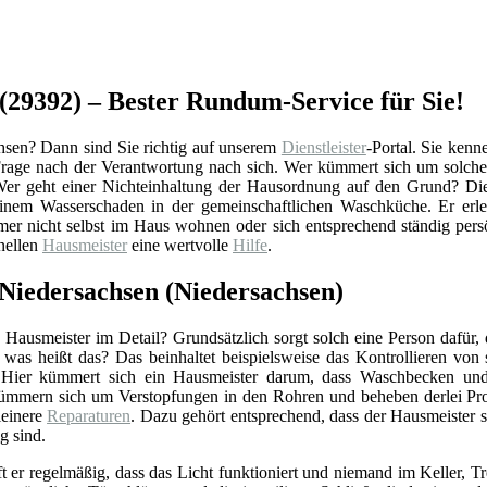
(29392) – Bester Rundum-Service für Sie!
sen? Dann sind Sie richtig auf unserem
Dienstleister
-Portal. Sie kenn
e Frage nach der Verantwortung nach sich. Wer kümmert sich um solch
Wer geht einer Nichteinhaltung der Hausordnung auf den Grund? Die
einem Wasserschaden in der gemeinschaftlichen Waschküche. Er erle
mer nicht selbst im Haus wohnen oder sich entsprechend ständig per
onellen
Hausmeister
eine wertvolle
Hilfe
.
 Niedersachsen (Niedersachsen)
Hausmeister im Detail? Grundsätzlich sorgt solch eine Person dafür,
r was heißt das? Das beinhaltet beispielsweise das Kontrollieren vo
 Hier kümmert sich ein Hausmeister darum, dass Waschbecken und 
ümmern sich um Verstopfungen in den Rohren und beheben derlei Pro
einere
Reparaturen
. Dazu gehört entsprechend, dass der Hausmeister 
g sind.
ft er regelmäßig, dass das Licht funktioniert und niemand im Keller