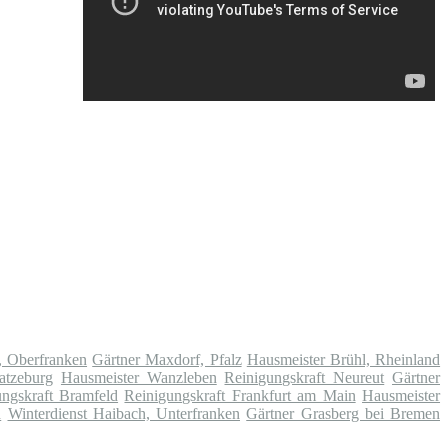
z, Oberfranken
Gärtner Maxdorf, Pfalz
Hausmeister Brühl, Rheinland
atzeburg
Hausmeister Wanzleben
Reinigungskraft Neureut
Gärtner
ungskraft Bramfeld
Reinigungskraft Frankfurt am Main
Hausmeister
d
Winterdienst Haibach, Unterfranken
Gärtner Grasberg bei Bremen