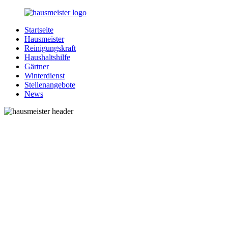
Zurück
zum
Startseite
Inhalt
1-
Alles
Hausmeister
Hausmeister.de
rund
Reinigungskraft
um
Haushaltshilfe
Ihren
Gärtner
Haushalt
Winterdienst
Stellenangebote
News