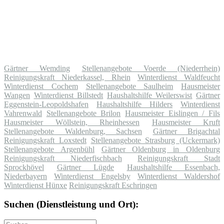
Gärtner Wemding
Stellenangebote Voerde (Niederrhein)
Reinigungskraft Niederkassel, Rhein
Winterdienst Waldfeucht
Winterdienst Cochem
Stellenangebote Saulheim
Hausmeister
Wangen
Winterdienst Billstedt
Haushaltshilfe Weilerswist
Gärtner
Eggenstein-Leopoldshafen
Haushaltshilfe Hilders
Winterdienst
Vahrenwald
Stellenangebote Brilon
Hausmeister Eislingen / Fils
Hausmeister Wöllstein, Rheinhessen
Hausmeister Kruft
Stellenangebote Waldenburg, Sachsen
Gärtner Brigachtal
Reinigungskraft Loxstedt
Stellenangebote Strasburg (Uckermark)
Stellenangebote Argenbühl
Gärtner Oldenburg in Oldenburg
Reinigungskraft Niederfischbach
Reinigungskraft Stadt
Sprockhövel
Gärtner Lügde
Haushaltshilfe Essenbach,
Niederbayern
Winterdienst Engelsby
Winterdienst Waldershof
Winterdienst Hünxe
Reinigungskraft Eschringen
Suchen (Dienstleistung und Ort):
Suche