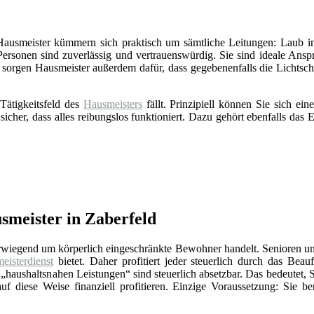
 Hausmeister kümmern sich praktisch um sämtliche Leitungen: Laub in
Personen sind zuverlässig und vertrauenswürdig. Sie sind ideale Ansp
sorgen Hausmeister außerdem dafür, dass gegebenenfalls die Lichts
Tätigkeitsfeld des
Hausmeisters
fällt. Prinzipiell können Sie sich e
 sicher, dass alles reibungslos funktioniert. Dazu gehört ebenfalls da
smeister in Zaberfeld
erwiegend um körperlich eingeschränkte Bewohner handelt. Senioren un
eisterdienst
bietet. Daher profitiert jeder steuerlich durch das Beauf
„haushaltsnahen Leistungen“ sind steuerlich absetzbar. Das bedeutet, 
f diese Weise finanziell profitieren. Einzige Voraussetzung: Sie be