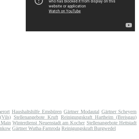
erort
Haushaltshilfe Emsbüren
Gärtner Modautal
Gärtner Scheyern
(Vils)
Stellenangebote Kruft
Reinigungskraft Hartheim (Breisgau)
 Main
Winterdienst Neuenstadt am Kocher
Stellenangebote Hettstadt
Pankow
Gärtner Wutha-Farnroda
Reinigungskraft Burgwedel