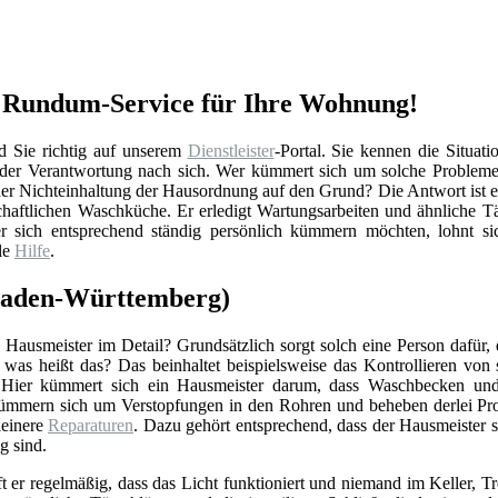
er Rundum-Service für Ihre Wohnung!
d Sie richtig auf unserem
Dienstleister
-Portal. Sie kennen die Situati
h der Verantwortung nach sich. Wer kümmert sich um solche Probleme
er Nichteinhaltung der Hausordnung auf den Grund? Die Antwort ist e
chaftlichen Waschküche. Er erledigt Wartungsarbeiten und ähnliche Tä
 sich entsprechend ständig persönlich kümmern möchten, lohnt sich
le
Hilfe
.
(Baden-Württemberg)
Hausmeister im Detail? Grundsätzlich sorgt solch eine Person dafür,
r was heißt das? Das beinhaltet beispielsweise das Kontrollieren vo
 Hier kümmert sich ein Hausmeister darum, dass Waschbecken und 
ümmern sich um Verstopfungen in den Rohren und beheben derlei Pro
einere
Reparaturen
. Dazu gehört entsprechend, dass der Hausmeister 
g sind.
ft er regelmäßig, dass das Licht funktioniert und niemand im Keller