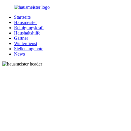
Zurück
zum
Startseite
Inhalt
1-
Alles
Hausmeister
Hausmeister.de
rund
Reinigungskraft
um
Haushaltshilfe
Ihren
Gärtner
Haushalt
Winterdienst
Stellenangebote
News