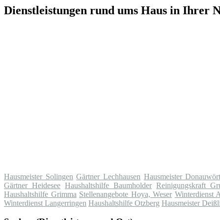
Dienstleistungen rund ums Haus in Ihrer 
Hausmeister Solingen
Gärtner Lechhausen
Hausmeister Donauwör
Gärtner Heidesee
Haushaltshilfe Baumholder
Reinigungskraft Gr
Haushaltshilfe Grimma
Stellenangebote Hoya, Weser
Winterdienst 
Winterdienst Langerringen
Haushaltshilfe Otzberg
Hausmeister Deißl