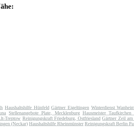
Nähe:
th
Haushaltshilfe Hünfeld
Gärtner Eigeltingen
Winterdienst Wanheim
una
Stellenangebote Plate, Mecklenburg
Hausmeister Taufkirchen 
Alt-Treptow
Reinigungskraft Friedeburg, Ostfriesland
Gärtner Zeil am
ingen (Neckar)
Haushaltshilfe Rheinmünster
Reinigungskraft Berlin 