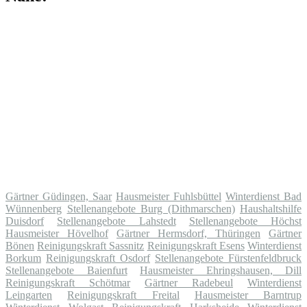
Gärtner Güdingen, Saar
Hausmeister Fuhlsbüttel
Winterdienst Bad
Wünnenberg
Stellenangebote Burg (Dithmarschen)
Haushaltshilfe
Duisdorf
Stellenangebote Lahstedt
Stellenangebote Höchst
Hausmeister Hövelhof
Gärtner Hermsdorf, Thüringen
Gärtner
Bönen
Reinigungskraft Sassnitz
Reinigungskraft Esens
Winterdienst
Borkum
Reinigungskraft Osdorf
Stellenangebote Fürstenfeldbruck
Stellenangebote Baienfurt
Hausmeister Ehringshausen, Dill
Reinigungskraft Schötmar
Gärtner Radebeul
Winterdienst
Leingarten
Reinigungskraft Freital
Hausmeister Barntrup