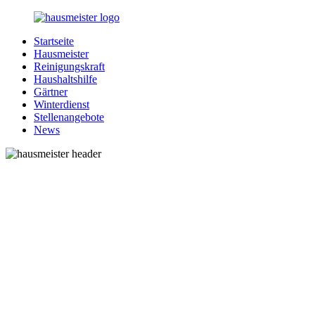
Zurück
zum
Startseite
Inhalt
1-
Alles
Hausmeister
Hausmeister.de
rund
Reinigungskraft
um
Haushaltshilfe
Ihren
Gärtner
Haushalt
Winterdienst
Stellenangebote
News