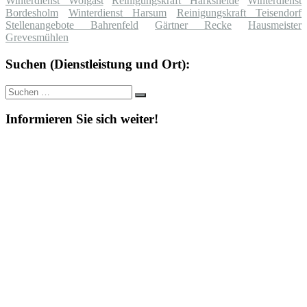
Winterdienst Wolgast
Reinigungskraft Harksheide
Winterdienst
Bordesholm
Winterdienst Harsum
Reinigungskraft Teisendorf
Stellenangebote Bahrenfeld
Gärtner Recke
Hausmeister
Grevesmühlen
Suchen (Dienstleistung und Ort):
Suche
Suchen
nach:
Informieren Sie sich weiter!