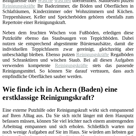
Bringdienste oder
Wäsche
waschen
übernehmen. Stattdessen putzen
Reinigungskräfte
Ihr Badezimmer, die Böden und Oberflächen in
Schlafräumen, Kinderzimmer oder Wohnzimmern und Küchen.
Treppenhäuser, Keller und Speicherböden gehören ebenfalls zum
Repertoire einer Reinigungskraft.
Neben dem feuchten Wischen von Fußböden, erledigen diese
Putzkräfte ebenso das Staubsaugen von Teppichböden. Dabei
nutzen sie entsprechend abgestimmte Bürstenaufsätze, damit die
individuellen Teppichfasern zwar gereinigt, gleichzeitig aber
unbeschädigt bleiben. Ebenso putzen
Reinigungskräfte
Regalböden
und Schranktüren und wischen Staub. Bei all diesen Aufgaben
verwenden kompetente
Reinigungskräfte
stets das passende
Reinigungsmittel. So können Sie darauf vertrauen, dass auch
empfindliche Oberflächen sauber werden.
Wie finde ich in Achern (Baden) eine
erstklassige Reinigungskraft?
Eine externe Putzhilfe oder Reinigungskraft wirkt sich entspannend
auf Ihren Alltag aus. Da Sie sich nicht länger mit dem Hausputz
befassen müssen, können Sie viel leichter nach einem anstrengenden
Arbeitstag entspannen und sich erholen. Schließlich warten nur
noch wenige Aufgaben auf Sie im Haus. Sie würden am liebsten gar