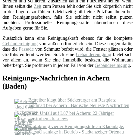
Streifen und Schlieren. Zusätzlich kann ein Putzdienst helfen, wenn
Ihnen selbst die
Zeit
zum Putzen fehlt oder Sie sich körperlich nicht
in der Lage dazu fühlen. Gleichzeitig hilft eine Putzfrau Ihnen bei
den Reinigungsarbeiten, falls Sie schlicht nicht selbst putzen
möchten. Professionelle Reinigungskräfte übernehmen diese
Aufgaben gerne für Sie.
Zusätzlich kann eine Reinigungskraft ebenso für die komplette
Gebäudereinigung
von außen erforderlich sein. Diese sorgen dafür,
dass die
Fassade
von Schmutz befreit wird, die Fenster glänzen oder
Graffitis entfernt werden. Solch eine
Gebäudereinigung
bietet sich
vor allem an, wenn Sie eine Immobilie besitzen, die Wohnraum
beherbergt. Sie profitieren in jedem Fall von der
Gebäudereinigung
.
Reinigungs-Nachrichten in Achern
(Baden)
Betreiber klagt über Stickerärger am Rastplatz
Feldmatt bei Achern - Badische Neueste Nachrichten
Nach Unfall auf L87 bei Achern: 22-Jähriger
verstorben - ka-news
Einführung vierter Reinigungsstufe an Kläranlage:
Versuchsanlage in Betrieb - Stadtanzeiger Ortenau