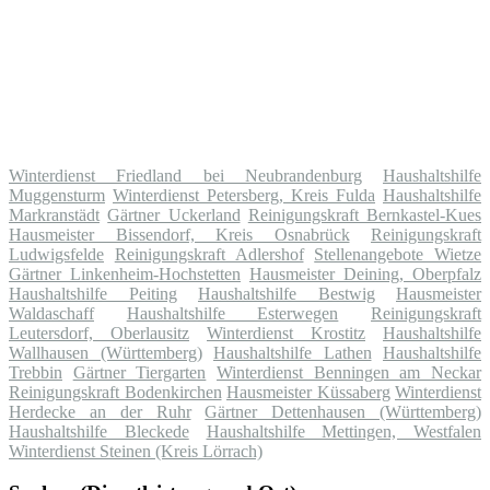
Winterdienst Friedland bei Neubrandenburg
Haushaltshilfe
Muggensturm
Winterdienst Petersberg, Kreis Fulda
Haushaltshilfe
Markranstädt
Gärtner Uckerland
Reinigungskraft Bernkastel-Kues
Hausmeister Bissendorf, Kreis Osnabrück
Reinigungskraft
Ludwigsfelde
Reinigungskraft Adlershof
Stellenangebote Wietze
Gärtner Linkenheim-Hochstetten
Hausmeister Deining, Oberpfalz
Haushaltshilfe Peiting
Haushaltshilfe Bestwig
Hausmeister
Waldaschaff
Haushaltshilfe Esterwegen
Reinigungskraft
Leutersdorf, Oberlausitz
Winterdienst Krostitz
Haushaltshilfe
Wallhausen (Württemberg)
Haushaltshilfe Lathen
Haushaltshilfe
Trebbin
Gärtner Tiergarten
Winterdienst Benningen am Neckar
Reinigungskraft Bodenkirchen
Hausmeister Küssaberg
Winterdienst
Herdecke an der Ruhr
Gärtner Dettenhausen (Württemberg)
Haushaltshilfe Bleckede
Haushaltshilfe Mettingen, Westfalen
Winterdienst Steinen (Kreis Lörrach)