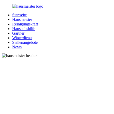
Zurück
zum
Startseite
Inhalt
1-
Alles
Hausmeister
Hausmeister.de
rund
Reinigungskraft
um
Haushaltshilfe
Ihren
Gärtner
Haushalt
Winterdienst
Stellenangebote
News