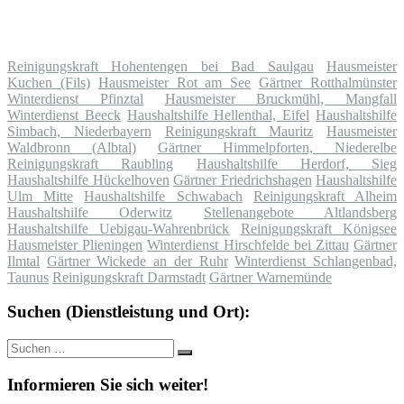
Reinigungskraft Hohentengen bei Bad Saulgau
Hausmeister
Kuchen (Fils)
Hausmeister Rot am See
Gärtner Rotthalmünster
Winterdienst Pfinztal
Hausmeister Bruckmühl, Mangfall
Winterdienst Beeck
Haushaltshilfe Hellenthal, Eifel
Haushaltshilfe
Simbach, Niederbayern
Reinigungskraft Mauritz
Hausmeister
Waldbronn (Albtal)
Gärtner Himmelpforten, Niederelbe
Reinigungskraft Raubling
Haushaltshilfe Herdorf, Sieg
Haushaltshilfe Hückelhoven
Gärtner Friedrichshagen
Haushaltshilfe
Ulm Mitte
Haushaltshilfe Schwabach
Reinigungskraft Alheim
Haushaltshilfe Oderwitz
Stellenangebote Altlandsberg
Haushaltshilfe Uebigau-Wahrenbrück
Reinigungskraft Königsee
Hausmeister Plieningen
Winterdienst Hirschfelde bei Zittau
Gärtner
Ilmtal
Gärtner Wickede an der Ruhr
Winterdienst Schlangenbad,
Taunus
Reinigungskraft Darmstadt
Gärtner Warnemünde
Suchen (Dienstleistung und Ort):
Suche
Suchen
nach:
Informieren Sie sich weiter!