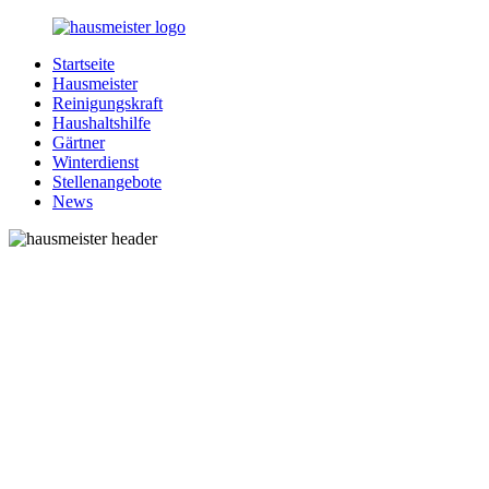
Zurück
zum
Startseite
Inhalt
1-
Alles
Hausmeister
Hausmeister.de
rund
Reinigungskraft
um
Haushaltshilfe
Ihren
Gärtner
Haushalt
Winterdienst
Stellenangebote
News