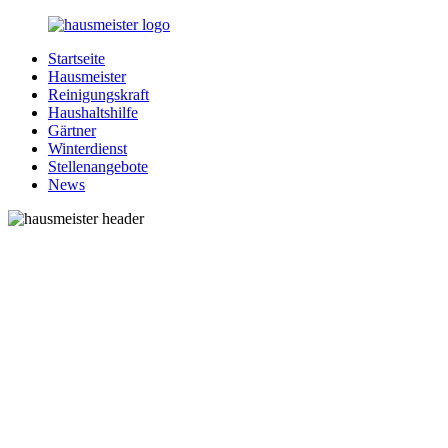
Zurück
zum
Startseite
Inhalt
1-
Alles
Hausmeister
Hausmeister.de
rund
Reinigungskraft
um
Haushaltshilfe
Ihren
Gärtner
Haushalt
Winterdienst
Stellenangebote
News