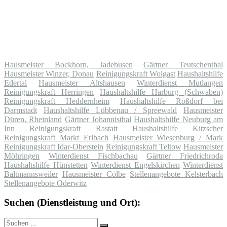
Hausmeister Bockhorn, Jadebusen
Gärtner Teutschenthal
Hausmeister Winzer, Donau
Reinigungskraft Wolgast
Haushaltshilfe
Edertal
Hausmeister Altshausen
Winterdienst Mutlangen
Reinigungskraft Herringen
Haushaltshilfe Harburg (Schwaben)
Reinigungskraft Heddernheim
Haushaltshilfe Roßdorf bei
Darmstadt
Haushaltshilfe Lübbenau / Spreewald
Hausmeister
Düren, Rheinland
Gärtner Johannisthal
Haushaltshilfe Neuburg am
Inn
Reinigungskraft Rastatt
Haushaltshilfe Kitzscher
Reinigungskraft Markt Erlbach
Hausmeister Wiesenburg / Mark
Reinigungskraft Idar-Oberstein
Reinigungskraft Teltow
Hausmeister
Möhringen
Winterdienst Fischbachau
Gärtner Friedrichroda
Haushaltshilfe Hünstetten
Winterdienst Engelskirchen
Winterdienst
Baltmannsweiler
Hausmeister Cölbe
Stellenangebote Kelsterbach
Stellenangebote Oderwitz
Suchen (Dienstleistung und Ort):
Suche