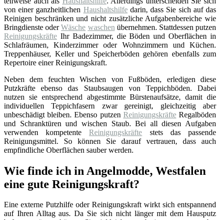
teilweise auch als
Haushaltshilfe
. Allerdings unterscheiden Sie sich
von einer ganzheitlichen
Haushaltshilfe
darin, dass Sie sich auf das
Reinigen beschränken und nicht zusätzliche Aufgabenbereiche wie
Bringdienste oder
Wäsche
waschen
übernehmen. Stattdessen putzen
Reinigungskräfte
Ihr Badezimmer, die Böden und Oberflächen in
Schlafräumen, Kinderzimmer oder Wohnzimmern und Küchen.
Treppenhäuser, Keller und Speicherböden gehören ebenfalls zum
Repertoire einer Reinigungskraft.
Neben dem feuchten Wischen von Fußböden, erledigen diese
Putzkräfte ebenso das Staubsaugen von Teppichböden. Dabei
nutzen sie entsprechend abgestimmte Bürstenaufsätze, damit die
individuellen Teppichfasern zwar gereinigt, gleichzeitig aber
unbeschädigt bleiben. Ebenso putzen
Reinigungskräfte
Regalböden
und Schranktüren und wischen Staub. Bei all diesen Aufgaben
verwenden kompetente
Reinigungskräfte
stets das passende
Reinigungsmittel. So können Sie darauf vertrauen, dass auch
empfindliche Oberflächen sauber werden.
Wie finde ich in Angelmodde, Westfalen
eine gute Reinigungskraft?
Eine externe Putzhilfe oder Reinigungskraft wirkt sich entspannend
auf Ihren Alltag aus. Da Sie sich nicht länger mit dem Hausputz