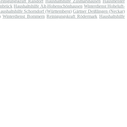
einigungskraft Raisdorf
Haushaltshilfe Zusmarshausen
Hausmeister
enbrück
Haushaltshilfe Alt-Hohenschönhausen
Winterdienst Hoheluft-
aushaltshilfe Schorndorf (Württemberg)
Gärtner Deißlingen (Neckar)
)
Winterdienst Bommern
Reinigungskraft Rödermark
Haushaltshilfe