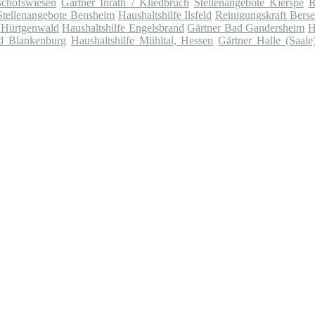
schofswiesen
Gärtner Inrath / Kliedbruch
Stellenangebote Kierspe
R
Stellenangebote Bensheim
Haushaltshilfe Ilsfeld
Reinigungskraft Bers
t Hürtgenwald
Haushaltshilfe Engelsbrand
Gärtner Bad Gandersheim
H
d Blankenburg
Haushaltshilfe Mühltal, Hessen
Gärtner Halle (Saale