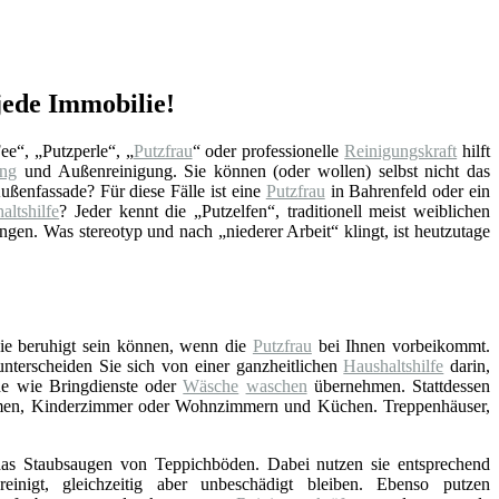
jede Immobilie!
Fee“, „Putzperle“, „
Putzfrau
“ oder professionelle
Reinigungskraft
hilft
ung
und Außenreinigung. Sie können (oder wollen) selbst nicht das
ßenfassade? Für diese Fälle ist eine
Putzfrau
in Bahrenfeld oder ein
altshilfe
? Jeder kennt die „Putzelfen“, traditionell meist weiblichen
en. Was stereotyp und nach „niederer Arbeit“ klingt, ist heutzutage
Sie beruhigt sein können, wenn die
Putzfrau
bei Ihnen vorbeikommt.
 unterscheiden Sie sich von einer ganzheitlichen
Haushaltshilfe
darin,
he wie Bringdienste oder
Wäsche
waschen
übernehmen. Stattdessen
umen, Kinderzimmer oder Wohnzimmern und Küchen. Treppenhäuser,
as Staubsaugen von Teppichböden. Dabei nutzen sie entsprechend
einigt, gleichzeitig aber unbeschädigt bleiben. Ebenso putzen