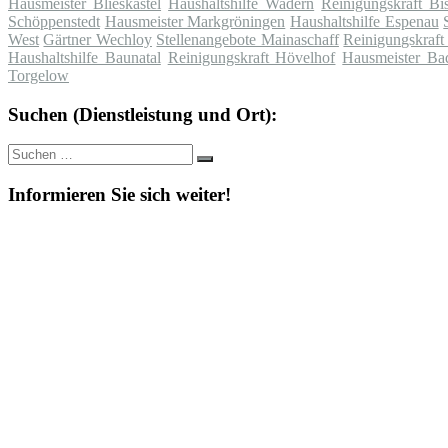
Hausmeister Blieskastel
Haushaltshilfe Wadern
Reinigungskraft Bi
Schöppenstedt
Hausmeister Markgröningen
Haushaltshilfe Espenau
West
Gärtner Wechloy
Stellenangebote Mainaschaff
Reinigungskraf
Haushaltshilfe Baunatal
Reinigungskraft Hövelhof
Hausmeister Ba
Torgelow
Suchen (Dienstleistung und Ort):
Suche
Suchen
nach:
Informieren Sie sich weiter!