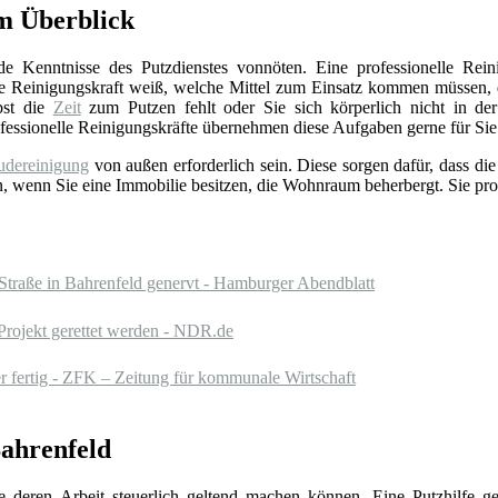
m Überblick
de Kenntnisse des Putzdienstes vonnöten. Eine professionelle Rei
Die Reinigungskraft weiß, welche Mittel zum Einsatz kommen müssen,
bst die
Zeit
zum Putzen fehlt oder Sie sich körperlich nicht in der
rofessionelle Reinigungskräfte übernehmen diese Aufgaben gerne für Sie
dereinigung
von außen erforderlich sein. Diese sorgen dafür, dass di
an, wenn Sie eine Immobilie besitzen, die Wohnraum beherbergt. Sie pro
Straße in Bahrenfeld genervt - Hamburger Abendblatt
Projekt gerettet werden - NDR.de
 fertig - ZFK – Zeitung für kommunale Wirtschaft
Bahrenfeld
Sie deren Arbeit steuerlich geltend machen können. Eine Putzhilfe g