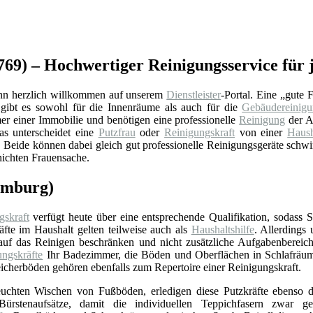
769) – Hochwertiger Reinigungsservice für 
nn herzlich willkommen auf unserem
Dienstleister
-Portal. Eine „gute 
gibt es sowohl für die Innenräume als auch für die
Gebäudereinig
r einer Immobilie und benötigen eine professionelle
Reinigung
der Au
as unterscheidet eine
Putzfrau
oder
Reinigungskraft
von einer
Haush
Beide können dabei gleich gut professionelle Reinigungsgeräte schwing
nichten Frauensache.
amburg)
gskraft
verfügt heute über eine entsprechende Qualifikation, sodass 
äfte im Haushalt gelten teilweise auch als
Haushaltshilfe
. Allerdings
 auf das Reinigen beschränken und nicht zusätzliche Aufgabenbereic
ungskräfte
Ihr Badezimmer, die Böden und Oberflächen in Schlafrä
icherböden gehören ebenfalls zum Repertoire einer Reinigungskraft.
chten Wischen von Fußböden, erledigen diese Putzkräfte ebenso d
ürstenaufsätze, damit die individuellen Teppichfasern zwar ger