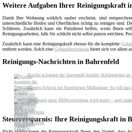
Weitere Aufgaben Ihrer Reinigungskraft i
Damit Ihre Wohnung wirklich sauber erscheint, sind entsprechen
unterschiedliche Böden und Oberflächen richtig zu reinigen sind. 
Schlieren. Zusätzlich kann ein Putzdienst helfen, wenn Ihnen sel
Reinigungsarbeiten, falls Sie schlicht nicht selbst putzen möchten. P
Zusätzlich kann eine Reinigungskraft ebenso für die komplette
Gebäu
entfernt werden. Solch eine
Gebäudereinigung
bietet sich vor allem 
Reinigungs-Nachrichten in Bahrenfeld
Nachts kommen die Sperrmüll-Sünder: Kleingärtner an 
Kosten-Schock bei Hamburger Müllanlage: So soll das 
Hamburgs neue Müllverwertung wird teurer – und später
Steuerersparnis: Ihre Reinigungskraft in 
Nicht zuletzt bietet die Reinigungskraft Ihnen den Vorteil, dass 