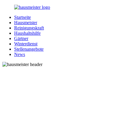
Zurück
zum
Startseite
Inhalt
1-
Alles
Hausmeister
Hausmeister.de
rund
Reinigungskraft
um
Haushaltshilfe
Ihren
Gärtner
Haushalt
Winterdienst
Stellenangebote
News