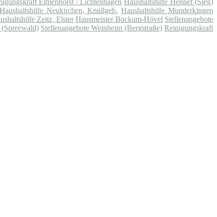
nigungskraft Elmenhorst / Lichtenhagen
Haushaltshilfe Hennef (Sieg)
Haushaltshilfe Neukirchen, Knüllgeb.
Haushaltshilfe Munderkingen
ushaltshilfe Zeitz, Elster
Hausmeister Bockum-Hövel
Stellenangebote
 (Spreewald)
Stellenangebote Weinheim (Bergstraße)
Reinigungskraft