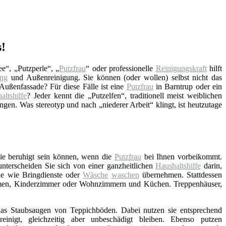
s!
ee“, „Putzperle“, „
Putzfrau
“ oder professionelle
Reinigungskraft
hilft
ung
und Außenreinigung. Sie können (oder wollen) selbst nicht das
Außenfassade? Für diese Fälle ist eine
Putzfrau
in Barntrup oder ein
altshilfe
? Jeder kennt die „Putzelfen“, traditionell meist weiblichen
en. Was stereotyp und nach „niederer Arbeit“ klingt, ist heutzutage
Sie beruhigt sein können, wenn die
Putzfrau
bei Ihnen vorbeikommt.
 unterscheiden Sie sich von einer ganzheitlichen
Haushaltshilfe
darin,
he wie Bringdienste oder
Wäsche
waschen
übernehmen. Stattdessen
umen, Kinderzimmer oder Wohnzimmern und Küchen. Treppenhäuser,
as Staubsaugen von Teppichböden. Dabei nutzen sie entsprechend
einigt, gleichzeitig aber unbeschädigt bleiben. Ebenso putzen