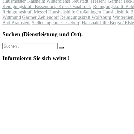
Hausmeister Kaisheim
Winterdienst Neustadt (Hessen)
Gärtner Teck
Reinigungskraft Bissendorf, Kreis Osnabrück
Reinigungskraft Bah
Reinigungskraft Messel
Haushaltshilfe Großaitingen
Haushaltshilfe B
Wittmund
Gärtner Zehlendorf
Reinigungskraft Wolfsburg
Winterdien
Bad Bramstedt
Stellenangebote Jesteburg
Haushaltshilfe Berga / Elste
Suchen (Dienstleistung und Ort):
Suche
Suchen
nach:
Informieren Sie sich weiter!