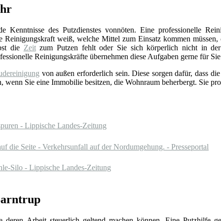
ehr
de Kenntnisse des Putzdienstes vonnöten. Eine professionelle Rei
Die Reinigungskraft weiß, welche Mittel zum Einsatz kommen müssen,
bst die
Zeit
zum Putzen fehlt oder Sie sich körperlich nicht in der
rofessionelle Reinigungskräfte übernehmen diese Aufgaben gerne für Sie
dereinigung
von außen erforderlich sein. Diese sorgen dafür, dass di
an, wenn Sie eine Immobilie besitzen, die Wohnraum beherbergt. Sie pro
spuren - Lippische Landes-Zeitung
die Seite - Verkehrsunfall auf der Nordumgehung. - Presseportal
hle-Silo - Lippische Landes-Zeitung
Barntrup
Sie deren Arbeit steuerlich geltend machen können. Eine Putzhilfe g