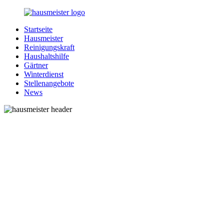
Zurück
zum
Startseite
Inhalt
1-
Alles
Hausmeister
Hausmeister.de
rund
Reinigungskraft
um
Haushaltshilfe
Ihren
Gärtner
Haushalt
Winterdienst
Stellenangebote
News