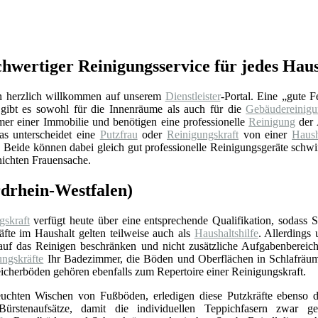
hwertiger Reinigungsservice für jedes Hau
n herzlich willkommen auf unserem
Dienstleister
-Portal. Eine „gute F
gibt es sowohl für die Innenräume als auch für die
Gebäudereinig
r einer Immobilie und benötigen eine professionelle
Reinigung
der 
as unterscheidet eine
Putzfrau
oder
Reinigungskraft
von einer
Haush
Beide können dabei gleich gut professionelle Reinigungsgeräte schwing
nichten Frauensache.
rdrhein-Westfalen)
gskraft
verfügt heute über eine entsprechende Qualifikation, sodass 
äfte im Haushalt gelten teilweise auch als
Haushaltshilfe
. Allerdings
 auf das Reinigen beschränken und nicht zusätzliche Aufgabenbereic
ungskräfte
Ihr Badezimmer, die Böden und Oberflächen in Schlafrä
icherböden gehören ebenfalls zum Repertoire einer Reinigungskraft.
chten Wischen von Fußböden, erledigen diese Putzkräfte ebenso d
ürstenaufsätze, damit die individuellen Teppichfasern zwar ger