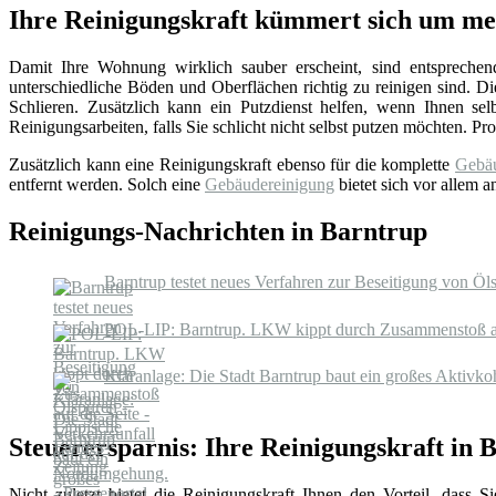
Ihre Reinigungskraft kümmert sich um m
Damit Ihre Wohnung wirklich sauber erscheint, sind entsprechen
unterschiedliche Böden und Oberflächen richtig zu reinigen sind. 
Schlieren. Zusätzlich kann ein Putzdienst helfen, wenn Ihnen sel
Reinigungsarbeiten, falls Sie schlicht nicht selbst putzen möchten. P
Zusätzlich kann eine Reinigungskraft ebenso für die komplette
Gebäu
entfernt werden. Solch eine
Gebäudereinigung
bietet sich vor allem 
Reinigungs-Nachrichten in Barntrup
Barntrup testet neues Verfahren zur Beseitigung von Öl
POL-LIP: Barntrup. LKW kippt durch Zusammenstoß auf 
Kläranlage: Die Stadt Barntrup baut ein großes Aktivko
Steuerersparnis: Ihre Reinigungskraft in 
Nicht zuletzt bietet die Reinigungskraft Ihnen den Vorteil, dass 