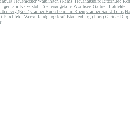
lenburg
Hausmeister Waiblingen (Rems)
Haushaltshilfe Ritterhude
Rei
lingen am Kaiserstuhl
Stellenangebote Wörthsee
Gärtner Lohfelden
attenberg (Eder)
Gärtner Rüdesheim am Rhein
Gärtner Sankt Tönis
Ha
st Barchfeld, Werra
Reinigungskraft Blankenburg (Harz)
Gärtner Burg
r