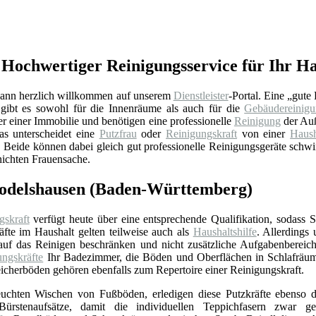
 Hochwertiger Reinigungsservice für Ihr H
ann herzlich willkommen auf unserem
Dienstleister
-Portal. Eine „gute 
gibt es sowohl für die Innenräume als auch für die
Gebäudereinig
 einer Immobilie und benötigen eine professionelle
Reinigung
der Auß
as unterscheidet eine
Putzfrau
oder
Reinigungskraft
von einer
Haush
Beide können dabei gleich gut professionelle Reinigungsgeräte schwing
nichten Frauensache.
 Bodelshausen (Baden-Württemberg)
gskraft
verfügt heute über eine entsprechende Qualifikation, sodass 
äfte im Haushalt gelten teilweise auch als
Haushaltshilfe
. Allerdings
 auf das Reinigen beschränken und nicht zusätzliche Aufgabenbereic
ungskräfte
Ihr Badezimmer, die Böden und Oberflächen in Schlafrä
icherböden gehören ebenfalls zum Repertoire einer Reinigungskraft.
chten Wischen von Fußböden, erledigen diese Putzkräfte ebenso d
ürstenaufsätze, damit die individuellen Teppichfasern zwar ger