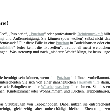
aus!
Fee“, „Putzperle“, „
Putzfrau
“ oder professionelle
Reinigungskraft
hilft
ung
und Außenreinigung. Sie können (oder wollen) selbst nicht das
enfassade? Für diese Fälle ist eine
Putzfrau
in Bodelshausen oder ein
altshilfe
? Jeder kennt die „Putzelfen“, traditionell meist weiblichen
en. Was stereotyp und nach „niederer Arbeit“ klingt, ist heutzutage
Sie beruhigt sein können, wenn die
Putzfrau
bei Ihnen vorbeikommt.
 unterscheiden Sie sich von einer ganzheitlichen
Haushaltshilfe
darin,
he wie Bringdienste oder
Wäsche
waschen
übernehmen. Stattdessen
umen, Kinderzimmer oder Wohnzimmern und Küchen. Treppenhäuser,
as Staubsaugen von Teppichböden. Dabei nutzen sie entsprechend
einigt, gleichzeitig aber unbeschädigt bleiben. Ebenso putzen