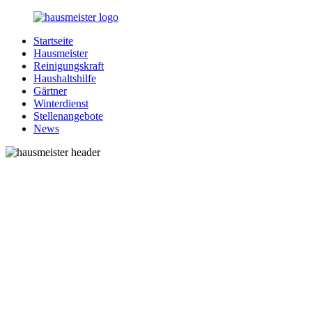
Zurück
zum
Startseite
Inhalt
1-
Alles
Hausmeister
Hausmeister.de
rund
Reinigungskraft
um
Haushaltshilfe
Ihren
Gärtner
Haushalt
Winterdienst
Stellenangebote
News