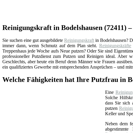
Reinigungskraft in Bodelshausen (72411) –
Sie suchen eine gut ausgebildete
Reinigungskraft
in Bodelshausen? D
immer dann, wenn Schmutz auf dem Plan steht.
Reinigungskräfte
Treppenhaus jede Woche aufs Neue putzen? Oder Sie sind Eigentümer
professioneller Putzdienst zum Putzen und Reinigen ideal. Aber w
Geschlechts, aber heute ein Beruf denn Männer wie Frauen ausüben. 
ein qualifiziertes Gewerbe mit entsprechenden Ansprüchen – und mit
Welche Fähigkeiten hat Ihre Putzfrau in
Eine
Reinigun
Solche Hilfskr
dass Sie sich
putzen
Reinig
Keller und Spe
Neben dem feu
abgestimmte B