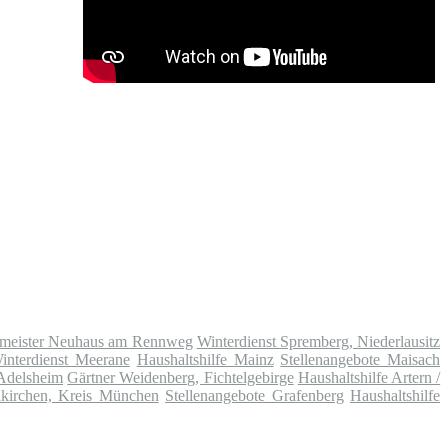
meister Neuhaus am Rennweg
Winterdienst Spremberg, Niederlausitz
interdienst Meerane
Haushaltshilfe Mainz
Stellenangebote Maisach
Adelsheim
Gärtner Weidenberg, Fichtelgebirge
Haushaltshilfe Artern /
dkirchen, Kreis München
Stellenangebote Grafenberg
Haushaltshilfe