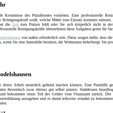
ehr
de Kenntnisse des Putzdienstes vonnöten. Eine professionelle Rei
Die Reinigungskraft weiß, welche Mittel zum Einsatz kommen müssen,
bst die
Zeit
zum Putzen fehlt oder Sie sich körperlich nicht in der
rofessionelle Reinigungskräfte übernehmen diese Aufgaben gerne für Sie
dereinigung
von außen erforderlich sein. Diese sorgen dafür, dass di
an, wenn Sie eine Immobilie besitzen, die Wohnraum beherbergt. Sie pro
Bodelshausen
Sie deren Arbeit steuerlich geltend machen können. Eine Putzhilfe g
ten theoretisch zwar ebenso gut selber putzen. Stattdessen beauftra
und bekommen einen Teil des Geldes vom Finanzamt zurück. Der 
Steuererklärung anzugeben und es damit teilweise erstattet zu bekomme
nnen.