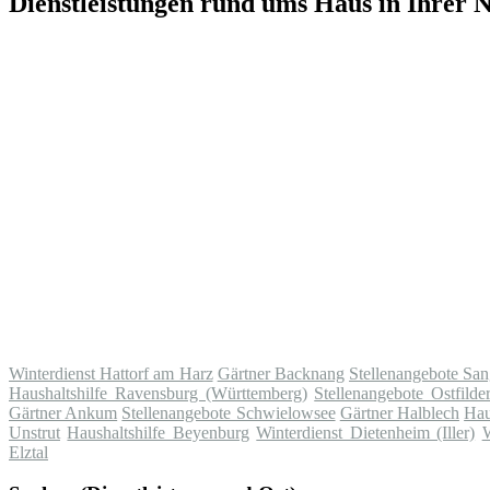
Dienstleistungen rund ums Haus in Ihrer 
Winterdienst Hattorf am Harz
Gärtner Backnang
Stellenangebote Sa
Haushaltshilfe Ravensburg (Württemberg)
Stellenangebote Ostfilde
Gärtner Ankum
Stellenangebote Schwielowsee
Gärtner Halblech
Hau
Unstrut
Haushaltshilfe Beyenburg
Winterdienst Dietenheim (Iller)
W
Elztal