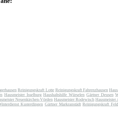
Nähe:
ngerhausen
Reinigungskraft Lotte
Reinigungskraft Fahrenzhausen
Haus
rn
Hausmeister Isselburg
Haushaltshilfe Würselen
Gärtner Deusen
W
smeister Neuenkirchen-Vörden
Hausmeister Rodewisch
Hausmeister 
interdienst Kusterdingen
Gärtner Markranstädt
Reinigungskraft Fel