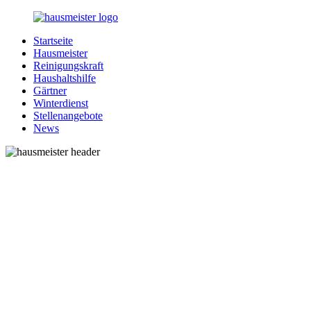
Zurück
zum
Startseite
Inhalt
1-
Alles
Hausmeister
Hausmeister.de
rund
Reinigungskraft
um
Haushaltshilfe
Ihren
Gärtner
Haushalt
Winterdienst
Stellenangebote
News