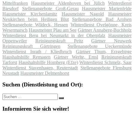
Mittelfranken
Hausmeister Aldenhoven bei Jülich
Winterdienst
Biesdorf
Stellenangebote Groß-Gerau
Hausmeister Marienfelde
Hausmeister Kirchenlamitz
Hausmeister Nagold
Hausmeister
Neukirchen beim Heiligen Blut
Stellenangebote Bad Arolsen
Stellenangebote Wildeck, Hessen
Winterdienst Ovelgönne, Kreis
Wesermarsch
Hausmeister Plau am See
Gärtner Annaberg-Buchholz
Winterdienst Berg bei Neumarkt in der Oberpfalz
Hausmeister
Oppenweiler
Reinigungskraft Peitz
Gärtner Neuwerk
Reinigungskraft Gärtringen
Stellenangebote Ueckermünde
Winterdienst Inrath / Kliedbruch
Gärtner Thum, Erzgebirge
Haushaltshilfe Remagen
Gärtner Werlte, Emsl
Reinigungskraft
Tarforst
Haushaltshilfe Homberg (Efze)
Winterdienst Schmelz, Saar
Winterdienst Stavenhagen, Reuterstadt
Stellenangebote Flensburg
Neustadt
Hausmeister Delmenhorst
Suchen (Dienstleistung und Ort):
Suche
Suchen
nach:
Informieren Sie sich weiter!