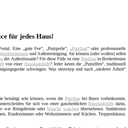
ce für jedes Haus!
Portal. Eine „gute Fee“, „Putzperle“, „
Putzfrau
“ oder professionelle
bäudereinigung
und Außenreinigung. Sie können (oder wollen) selbst
ng
der Außenfassade? Für diese Fälle ist eine
Putzfrau
in Breitenbrunn
aft
von einer
Haushaltshilfe
? Jeder kennt die „Putzelfen“, traditionell
nigungsgeräte schwingen. Was stereotyp und nach „niederer Arbeit“
Sie beruhigt sein können, wenn die
Putzfrau
bei Ihnen vorbeikommt.
 unterscheiden Sie sich von einer ganzheitlichen
Haushaltshilfe
darin,
he wie Bringdienste oder
Wäsche
waschen
übernehmen. Stattdessen
umen, Kinderzimmer oder Wohnzimmern und Küchen. Treppenhäuser,