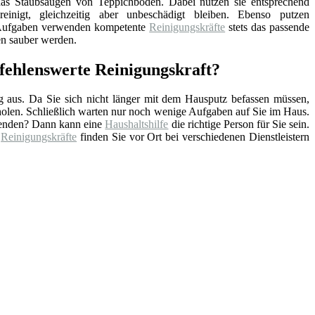
as Staubsaugen von Teppichböden. Dabei nutzen sie entsprechend
einigt, gleichzeitig aber unbeschädigt bleiben. Ebenso putzen
 Aufgaben verwenden kompetente
Reinigungskräfte
stets das passende
en sauber werden.
pfehlenswerte Reinigungskraft?
ag aus. Da Sie sich nicht länger mit dem Hausputz befassen müssen,
rholen. Schließlich warten nur noch wenige Aufgaben auf Sie im Haus.
hwenden? Dann kann eine
Haushaltshilfe
die richtige Person für Sie sein.
e
Reinigungskräfte
finden Sie vor Ort bei verschiedenen Dienstleistern