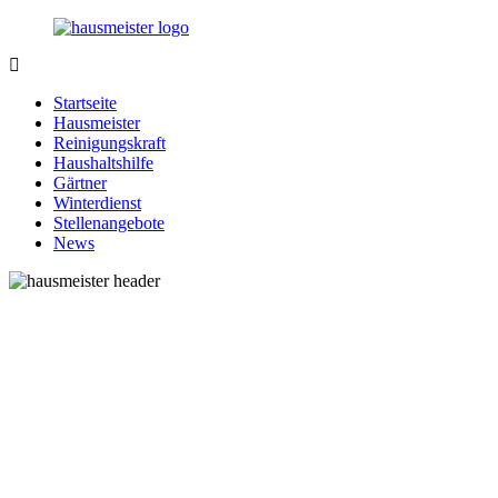
Zurück
zum
Inhalt
1-
Alles
Hausmeister.de
rund
Startseite
um
Hausmeister
Ihren
Reinigungskraft
Haushalt
Haushaltshilfe
Gärtner
Winterdienst
Stellenangebote
News