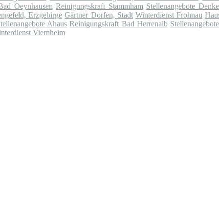
 Bad Oeynhausen
Reinigungskraft Stammham
Stellenangebote Denke
ngefeld, Erzgebirge
Gärtner Dorfen, Stadt
Winterdienst Frohnau
Hau
tellenangebote Ahaus
Reinigungskraft Bad Herrenalb
Stellenangebote
nterdienst Viernheim