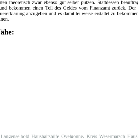
ten theoretisch zwar ebenso gut selber putzen. Stattdessen beauftra
und bekommen einen Teil des Geldes vom Finanzamt zurück. Der 
Steuererklärung anzugeben und es damit teilweise erstattet zu bekomme
nnen.
Nähe:
 Langenselbold
Haushaltshilfe Ovelgönne, Kreis Wesermarsch
Haus