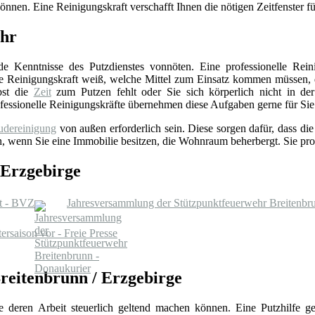
önnen. Eine Reinigungskraft verschafft Ihnen die nötigen Zeitfenster für
ehr
de Kenntnisse des Putzdienstes vonnöten. Eine professionelle Rei
Die Reinigungskraft weiß, welche Mittel zum Einsatz kommen müssen,
bst die
Zeit
zum Putzen fehlt oder Sie sich körperlich nicht in der
rofessionelle Reinigungskräfte übernehmen diese Aufgaben gerne für Sie
dereinigung
von außen erforderlich sein. Diese sorgen dafür, dass di
an, wenn Sie eine Immobilie besitzen, die Wohnraum beherbergt. Sie pro
 Erzgebirge
st - BVZ
Jahresversammlung der Stützpunktfeuerwehr Breitenbr
ersaison vor - Freie Presse
Breitenbrunn / Erzgebirge
Sie deren Arbeit steuerlich geltend machen können. Eine Putzhilfe g