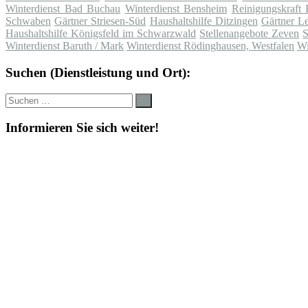
Winterdienst Bad Buchau
Winterdienst Bensheim
Reinigungskraft
Schwaben
Gärtner Striesen-Süd
Haushaltshilfe Ditzingen
Gärtner Le
Haushaltshilfe Königsfeld im Schwarzwald
Stellenangebote Zeven
S
Winterdienst Baruth / Mark
Winterdienst Rödinghausen, Westfalen
Wi
Suchen (Dienstleistung und Ort):
Suche
Suchen
nach:
Informieren Sie sich weiter!