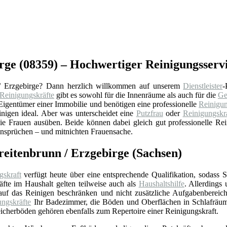
rge (08359) – Hochwertiger Reinigungsservi
/ Erzgebirge? Dann herzlich willkommen auf unserem
Dienstleister
-
Reinigungskräfte
gibt es sowohl für die Innenräume als auch für die
Ge
igentümer einer Immobilie und benötigen eine professionelle
Reinigu
inigen ideal. Aber was unterscheidet eine
Putzfrau
oder
Reinigungskr
ie Frauen ausüben. Beide können dabei gleich gut professionelle Rei
 Ansprüchen – und mitnichten Frauensache.
reitenbrunn / Erzgebirge (Sachsen)
gskraft
verfügt heute über eine entsprechende Qualifikation, sodass 
äfte im Haushalt gelten teilweise auch als
Haushaltshilfe
. Allerdings
 auf das Reinigen beschränken und nicht zusätzliche Aufgabenbereic
ungskräfte
Ihr Badezimmer, die Böden und Oberflächen in Schlafrä
icherböden gehören ebenfalls zum Repertoire einer Reinigungskraft.