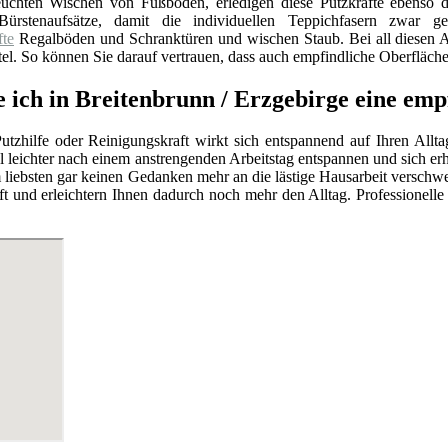
chten Wischen von Fußböden, erledigen diese Putzkräfte ebenso d
ürstenaufsätze, damit die individuellen Teppichfasern zwar ger
fte
Regalböden und Schranktüren und wischen Staub. Bei all diesen
el. So können Sie darauf vertrauen, dass auch empfindliche Oberfläch
e ich in Breitenbrunn / Erzgebirge eine em
utzhilfe oder Reinigungskraft wirkt sich entspannend auf Ihren Allt
l leichter nach einem anstrengenden Arbeitstag entspannen und sich e
 liebsten gar keinen Gedanken mehr an die lästige Hausarbeit versc
t und erleichtern Ihnen dadurch noch mehr den Alltag. Professionell