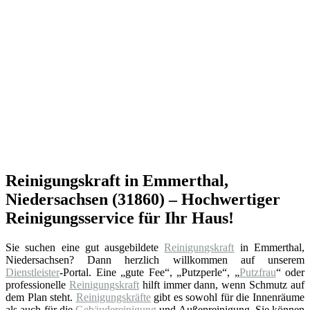
Reinigungskraft in Emmerthal,
Niedersachsen (31860) – Hochwertiger
Reinigungsservice für Ihr Haus!
Sie suchen eine gut ausgebildete
Reinigungskraft
in Emmerthal,
Niedersachsen? Dann herzlich willkommen auf unserem
Dienstleister
-Portal. Eine „gute Fee“, „Putzperle“, „
Putzfrau
“ oder
professionelle
Reinigungskraft
hilft immer dann, wenn Schmutz auf
dem Plan steht.
Reinigungskräfte
gibt es sowohl für die Innenräume
als auch für die
Gebäudereinigung
und Außenreinigung. Sie können