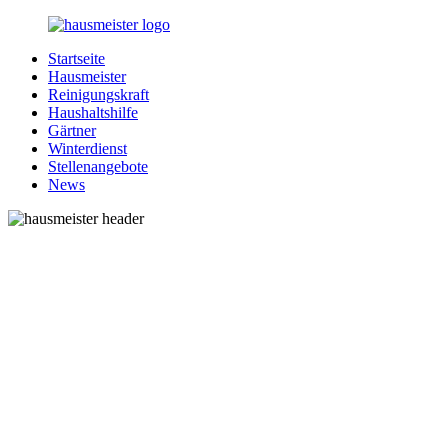
Zurück
zum
Startseite
Inhalt
1-
Alles
Hausmeister
Hausmeister.de
rund
Reinigungskraft
um
Haushaltshilfe
Ihren
Gärtner
Haushalt
Winterdienst
Stellenangebote
News