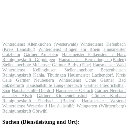
Winterdienst Altenkirchen (Westerwald)
Winterdienst Tiefenbach
(Kreis Landshut)
Winterdienst Bingen am Rhein
Hausmeister
Golzheim
Gärtner Amtsberg
Hausmeister Falkenstein / Harz
Reinigungskraft Göppingen
Hausmeister Bermatingen (Baden)
Stellenangebote Mellensee
Gärtner Barby (Elbe)
Hausmeister Wald
Winterdienst Kellinghusen
Stellenangebote Betzenhausen
Reinigungskraft Kahla, Thüringen
Hausmeister Lachendorf, Kreis
Celle
Gärtner Neubeuern
Winterdienst Uchte
Gärtner Bad
Salzdetfurth
Haushaltshilfe Langenbrettach
Gärtner Friedrichsthal,
Saar
Haushaltshilfe Dierdorf
Hausmeister Ostrach
Gärtner Neustadt
an der Aisch
Gärtner Kirchentellinsfurt
Gärtner Korbach
Reinigungskraft Eberbach (Baden)
Hausmeister Westend
Winterdienst Westerland
Haushaltshilfe Weingarten (Württemberg)
Reinigungskraft Görwihl
Suchen (Dienstleistung und Ort):