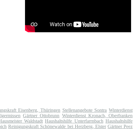
ungskraft Eisenberg, Thüringen
Stellenangebote Sontra
Winterdienst
Algermissen
Gärtner Ottobrunn
Winterdienst Kronach, Oberfranken
Hausmeister Waldstadt
Haushaltshilfe Unterfarrnbach
Haushaltshilfe
oich
Reinigungskraft Schönewalde bei Herzberg, Elster
Gärtner Peez