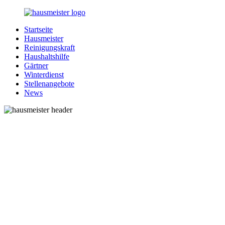
Zurück
zum
Startseite
Inhalt
1-
Alles
Hausmeister
Hausmeister.de
rund
Reinigungskraft
um
Haushaltshilfe
Ihren
Gärtner
Haushalt
Winterdienst
Stellenangebote
News