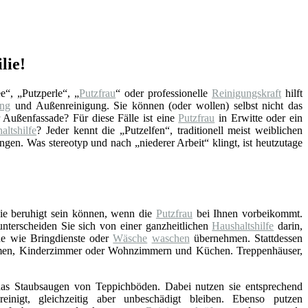
lie!
e“, „Putzperle“, „
Putzfrau
“ oder professionelle
Reinigungskraft
hilft
ung
und Außenreinigung. Sie können (oder wollen) selbst nicht das
 Außenfassade? Für diese Fälle ist eine
Putzfrau
in Erwitte oder ein
altshilfe
? Jeder kennt die „Putzelfen“, traditionell meist weiblichen
en. Was stereotyp und nach „niederer Arbeit“ klingt, ist heutzutage
Sie beruhigt sein können, wenn die
Putzfrau
bei Ihnen vorbeikommt.
 unterscheiden Sie sich von einer ganzheitlichen
Haushaltshilfe
darin,
he wie Bringdienste oder
Wäsche
waschen
übernehmen. Stattdessen
umen, Kinderzimmer oder Wohnzimmern und Küchen. Treppenhäuser,
as Staubsaugen von Teppichböden. Dabei nutzen sie entsprechend
einigt, gleichzeitig aber unbeschädigt bleiben. Ebenso putzen