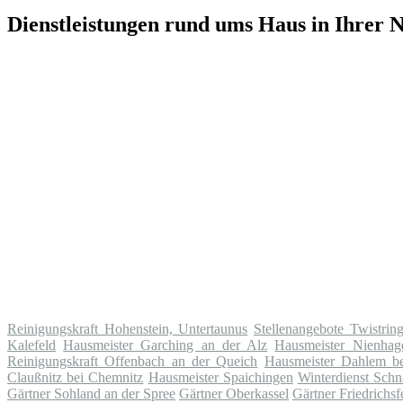
Dienstleistungen rund ums Haus in Ihrer 
Reinigungskraft Hohenstein, Untertaunus
Stellenangebote Twistrin
Kalefeld
Hausmeister Garching an der Alz
Hausmeister Nienhag
Reinigungskraft Offenbach an der Queich
Hausmeister Dahlem be
Claußnitz bei Chemnitz
Hausmeister Spaichingen
Winterdienst Schn
Gärtner Sohland an der Spree
Gärtner Oberkassel
Gärtner Friedrichsf