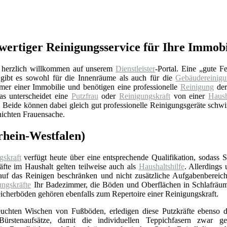
wertiger Reinigungsservice für Ihre Immobi
 herzlich willkommen auf unserem
Dienstleister
-Portal. Eine „gute Fe
gibt es sowohl für die Innenräume als auch für die
Gebäudereinig
er einer Immobilie und benötigen eine professionelle
Reinigung
der
as unterscheidet eine
Putzfrau
oder
Reinigungskraft
von einer
Haush
Beide können dabei gleich gut professionelle Reinigungsgeräte schwing
nichten Frauensache.
drhein-Westfalen)
gskraft
verfügt heute über eine entsprechende Qualifikation, sodass 
äfte im Haushalt gelten teilweise auch als
Haushaltshilfe
. Allerdings
 auf das Reinigen beschränken und nicht zusätzliche Aufgabenbereic
ungskräfte
Ihr Badezimmer, die Böden und Oberflächen in Schlafrä
icherböden gehören ebenfalls zum Repertoire einer Reinigungskraft.
chten Wischen von Fußböden, erledigen diese Putzkräfte ebenso d
ürstenaufsätze, damit die individuellen Teppichfasern zwar ger