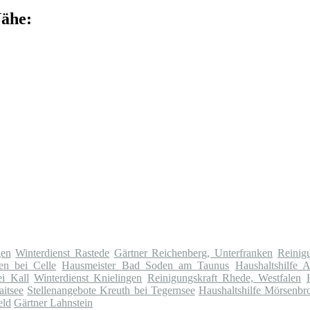
Nähe:
gen
Winterdienst Rastede
Gärtner Reichenberg, Unterfranken
Reinig
en bei Celle
Hausmeister Bad Soden am Taunus
Haushaltshilfe 
i Kall
Winterdienst Knielingen
Reinigungskraft Rhede, Westfalen
aitsee
Stellenangebote Kreuth bei Tegernsee
Haushaltshilfe Mörsenbr
eld
Gärtner Lahnstein