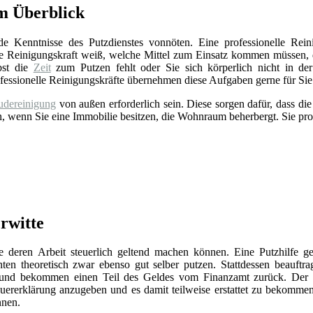
m Überblick
de Kenntnisse des Putzdienstes vonnöten. Eine professionelle Rei
Die Reinigungskraft weiß, welche Mittel zum Einsatz kommen müssen,
bst die
Zeit
zum Putzen fehlt oder Sie sich körperlich nicht in der
rofessionelle Reinigungskräfte übernehmen diese Aufgaben gerne für Sie
dereinigung
von außen erforderlich sein. Diese sorgen dafür, dass di
an, wenn Sie eine Immobilie besitzen, die Wohnraum beherbergt. Sie pro
Erwitte
Sie deren Arbeit steuerlich geltend machen können. Eine Putzhilfe g
ten theoretisch zwar ebenso gut selber putzen. Stattdessen beauftra
und bekommen einen Teil des Geldes vom Finanzamt zurück. Der 
Steuererklärung anzugeben und es damit teilweise erstattet zu bekomme
nnen.