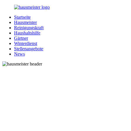
Zurück
zum
Startseite
Inhalt
1-
Alles
Hausmeister
Hausmeister.de
rund
Reinigungskraft
um
Haushaltshilfe
Ihren
Gärtner
Haushalt
Winterdienst
Stellenangebote
News