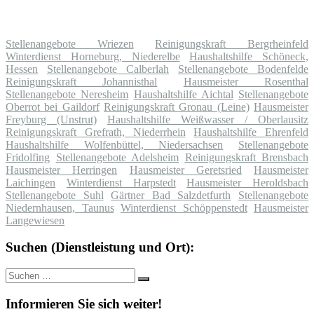
Stellenangebote Wriezen
Reinigungskraft Bergrheinfeld
Winterdienst Horneburg, Niederelbe
Haushaltshilfe Schöneck,
Hessen
Stellenangebote Calberlah
Stellenangebote Bodenfelde
Reinigungskraft Johannisthal
Hausmeister Rosenthal
Stellenangebote Neresheim
Haushaltshilfe Aichtal
Stellenangebote
Oberrot bei Gaildorf
Reinigungskraft Gronau (Leine)
Hausmeister
Freyburg (Unstrut)
Haushaltshilfe Weißwasser / Oberlausitz
Reinigungskraft Grefrath, Niederrhein
Haushaltshilfe Ehrenfeld
Haushaltshilfe Wolfenbüttel, Niedersachsen
Stellenangebote
Fridolfing
Stellenangebote Adelsheim
Reinigungskraft Brensbach
Hausmeister Herringen
Hausmeister Geretsried
Hausmeister
Laichingen
Winterdienst Harpstedt
Hausmeister Heroldsbach
Stellenangebote Suhl
Gärtner Bad Salzdetfurth
Stellenangebote
Niedernhausen, Taunus
Winterdienst Schöppenstedt
Hausmeister
Langewiesen
Suchen (Dienstleistung und Ort):
Suche
Suchen
nach:
Informieren Sie sich weiter!