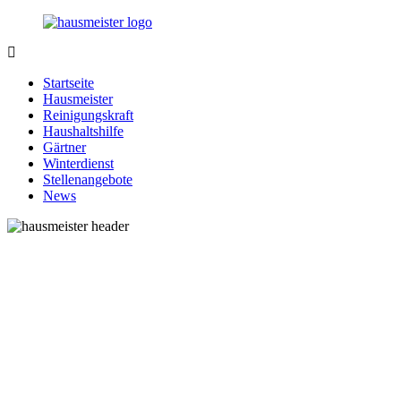
Zurück
zum
Inhalt
1-
Alles
Hausmeister.de
rund
Startseite
um
Hausmeister
Ihren
Reinigungskraft
Haushalt
Haushaltshilfe
Gärtner
Winterdienst
Stellenangebote
News