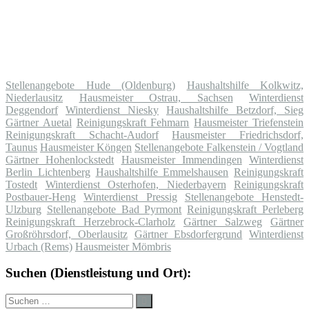
Stellenangebote Hude (Oldenburg)
Haushaltshilfe Kolkwitz,
Niederlausitz
Hausmeister Ostrau, Sachsen
Winterdienst
Deggendorf
Winterdienst Niesky
Haushaltshilfe Betzdorf, Sieg
Gärtner Auetal
Reinigungskraft Fehmarn
Hausmeister Triefenstein
Reinigungskraft Schacht-Audorf
Hausmeister Friedrichsdorf,
Taunus
Hausmeister Köngen
Stellenangebote Falkenstein / Vogtland
Gärtner Hohenlockstedt
Hausmeister Immendingen
Winterdienst
Berlin Lichtenberg
Haushaltshilfe Emmelshausen
Reinigungskraft
Tostedt
Winterdienst Osterhofen, Niederbayern
Reinigungskraft
Postbauer-Heng
Winterdienst Pressig
Stellenangebote Henstedt-
Ulzburg
Stellenangebote Bad Pyrmont
Reinigungskraft Perleberg
Reinigungskraft Herzebrock-Clarholz
Gärtner Salzweg
Gärtner
Großröhrsdorf, Oberlausitz
Gärtner Ebsdorfergrund
Winterdienst
Urbach (Rems)
Hausmeister Mömbris
Suchen (Dienstleistung und Ort):
Suche
Suchen