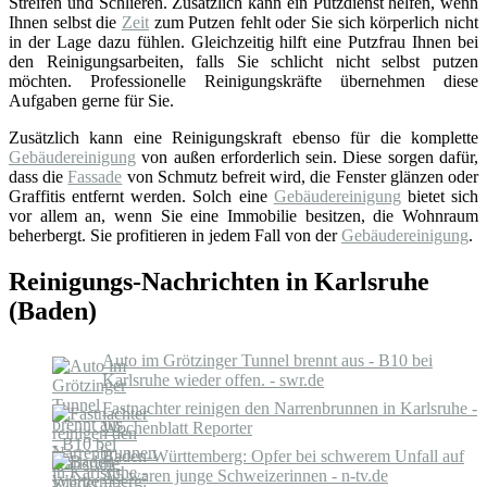
Streifen und Schlieren. Zusätzlich kann ein Putzdienst helfen, wenn
Ihnen selbst die
Zeit
zum Putzen fehlt oder Sie sich körperlich nicht
in der Lage dazu fühlen. Gleichzeitig hilft eine Putzfrau Ihnen bei
den Reinigungsarbeiten, falls Sie schlicht nicht selbst putzen
möchten. Professionelle Reinigungskräfte übernehmen diese
Aufgaben gerne für Sie.
Zusätzlich kann eine Reinigungskraft ebenso für die komplette
Gebäudereinigung
von außen erforderlich sein. Diese sorgen dafür,
dass die
Fassade
von Schmutz befreit wird, die Fenster glänzen oder
Graffitis entfernt werden. Solch eine
Gebäudereinigung
bietet sich
vor allem an, wenn Sie eine Immobilie besitzen, die Wohnraum
beherbergt. Sie profitieren in jedem Fall von der
Gebäudereinigung
.
Reinigungs-Nachrichten in Karlsruhe
(Baden)
Auto im Grötzinger Tunnel brennt aus - B10 bei
Karlsruhe wieder offen. - swr.de
Fastnachter reinigen den Narrenbrunnen in Karlsruhe -
Wochenblatt Reporter
Baden-Württemberg: Opfer bei schwerem Unfall auf
A5 waren junge Schweizerinnen - n-tv.de