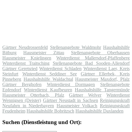
Gärtner Neudrossenfeld
Stellenangebote Waldmohr
Haushaltshilfe
Bitburg
Hausmeister Zittau
Stellenangebote Oberhausen
Hausmeister Knielingen
Winterdienst Mallersdorf-Pfaffenberg
Winterdienst Traitsching
Stellenangebote Bad Sooden-Allendorf
Gärtner Geretsried
Winterdienst Schladen
Winterdienst Laer, Kreis
Steinfurt
Winterdienst Seddiner See
Gärtner Ellerbek, Kreis
Pinneberg
Haushaltshilfe Waldachtal
Hausmeister Maxdorf, Pfalz
Gärtner Berghofen
Winterdienst Dormagen
Stellenangebote
Epfendorf
Winterdienst Kaufbeuren
Haushaltshilfe Tangermünde
Hausmeister Otterbach, Pfalz
Gärtner Welver
Winterdienst
Wennigsen (Deister)
Gärtner Neustadt in Sachsen
Reinigungskraft
Neufahrn in Niederbayern
Hausmeister Volkach
Reinigungskraft
Feudenheim
Haushaltshilfe Bobritzsch
Haushaltshilfe Daxlanden
Suchen (Dienstleistung und Ort):