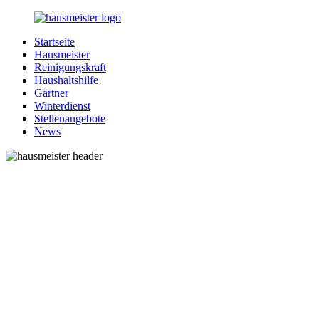
Zurück
zum
Startseite
Inhalt
1-
Alles
Hausmeister
Hausmeister.de
rund
Reinigungskraft
um
Haushaltshilfe
Ihren
Gärtner
Haushalt
Winterdienst
Stellenangebote
News