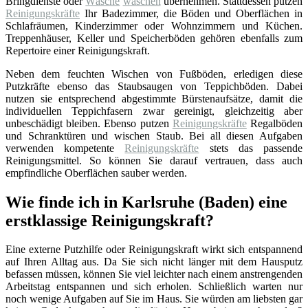
Bringdienste oder
Wäsche
waschen
übernehmen. Stattdessen putzen
Reinigungskräfte
Ihr Badezimmer, die Böden und Oberflächen in
Schlafräumen, Kinderzimmer oder Wohnzimmern und Küchen.
Treppenhäuser, Keller und Speicherböden gehören ebenfalls zum
Repertoire einer Reinigungskraft.
Neben dem feuchten Wischen von Fußböden, erledigen diese
Putzkräfte ebenso das Staubsaugen von Teppichböden. Dabei
nutzen sie entsprechend abgestimmte Bürstenaufsätze, damit die
individuellen Teppichfasern zwar gereinigt, gleichzeitig aber
unbeschädigt bleiben. Ebenso putzen
Reinigungskräfte
Regalböden
und Schranktüren und wischen Staub. Bei all diesen Aufgaben
verwenden kompetente
Reinigungskräfte
stets das passende
Reinigungsmittel. So können Sie darauf vertrauen, dass auch
empfindliche Oberflächen sauber werden.
Wie finde ich in Karlsruhe (Baden) eine
erstklassige Reinigungskraft?
Eine externe Putzhilfe oder Reinigungskraft wirkt sich entspannend
auf Ihren Alltag aus. Da Sie sich nicht länger mit dem Hausputz
befassen müssen, können Sie viel leichter nach einem anstrengenden
Arbeitstag entspannen und sich erholen. Schließlich warten nur
noch wenige Aufgaben auf Sie im Haus. Sie würden am liebsten gar