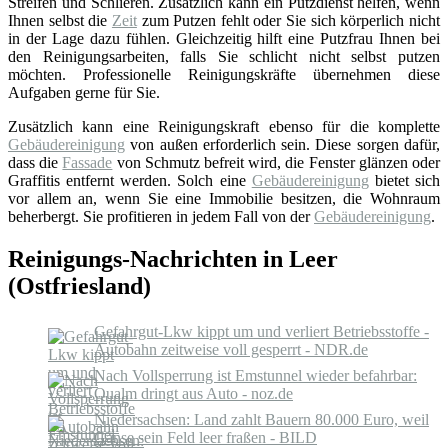
Streifen und Schlieren. Zusätzlich kann ein Putzdienst helfen, wenn
Ihnen selbst die
Zeit
zum Putzen fehlt oder Sie sich körperlich nicht
in der Lage dazu fühlen. Gleichzeitig hilft eine Putzfrau Ihnen bei
den Reinigungsarbeiten, falls Sie schlicht nicht selbst putzen
möchten. Professionelle Reinigungskräfte übernehmen diese
Aufgaben gerne für Sie.
Zusätzlich kann eine Reinigungskraft ebenso für die komplette
Gebäudereinigung
von außen erforderlich sein. Diese sorgen dafür,
dass die
Fassade
von Schmutz befreit wird, die Fenster glänzen oder
Graffitis entfernt werden. Solch eine
Gebäudereinigung
bietet sich
vor allem an, wenn Sie eine Immobilie besitzen, die Wohnraum
beherbergt. Sie profitieren in jedem Fall von der
Gebäudereinigung
.
Reinigungs-Nachrichten in Leer
(Ostfriesland)
Gefahrgut-Lkw kippt um und verliert Betriebsstoffe -
Autobahn zeitweise voll gesperrt - NDR.de
Nach Vollsperrung ist Emstunnel wieder befahrbar:
Qualm dringt aus Auto - noz.de
Niedersachsen: Land zahlt Bauern 80.000 Euro, weil
Gänse sein Feld leer fraßen - BILD