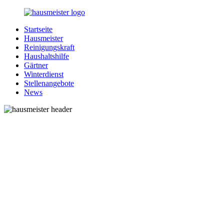
Zurück
zum
Startseite
Inhalt
1-
Alles
Hausmeister
Hausmeister.de
rund
Reinigungskraft
um
Haushaltshilfe
Ihren
Gärtner
Haushalt
Winterdienst
Stellenangebote
News