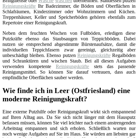
Bringdienste oder
Wäsche
waschen
übernehmen. Stattdessen putzen
Reinigungskräfte
Ihr Badezimmer, die Böden und Oberflächen in
Schlafräumen, Kinderzimmer oder Wohnzimmern und Küchen.
Treppenhäuser, Keller und Speicherböden gehören ebenfalls zum
Repertoire einer Reinigungskraft.
Neben dem feuchten Wischen von Fußböden, erledigen diese
Putzkräfte ebenso das Staubsaugen von Teppichböden. Dabei
nutzen sie entsprechend abgestimmte Bürstenaufsätze, damit die
individuellen Teppichfasern zwar gereinigt, gleichzeitig aber
unbeschädigt bleiben. Ebenso putzen
Reinigungskräfte
Regalböden
und Schranktüren und wischen Staub. Bei all diesen Aufgaben
verwenden kompetente
Reinigungskräfte
stets das passende
Reinigungsmittel. So können Sie darauf vertrauen, dass auch
empfindliche Oberflächen sauber werden.
Wie finde ich in Leer (Ostfriesland) eine
moderne Reinigungskraft?
Eine externe Putzhilfe oder Reinigungskraft wirkt sich entspannend
auf Ihren Alltag aus. Da Sie sich nicht länger mit dem Hausputz
befassen müssen, können Sie viel leichter nach einem anstrengenden
Arbeitstag entspannen und sich erholen. Schließlich warten nur
noch wenige Aufgaben auf Sie im Haus. Sie würden am liebsten gar