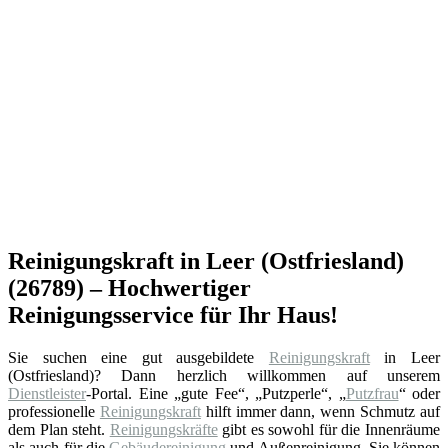
Reinigungskraft in Leer (Ostfriesland)
(26789) – Hochwertiger
Reinigungsservice für Ihr Haus!
Sie suchen eine gut ausgebildete
Reinigungskraft
in Leer
(Ostfriesland)? Dann herzlich willkommen auf unserem
Dienstleister
-Portal. Eine „gute Fee“, „Putzperle“, „
Putzfrau
“ oder
professionelle
Reinigungskraft
hilft immer dann, wenn Schmutz auf
dem Plan steht.
Reinigungskräfte
gibt es sowohl für die Innenräume
als auch für die
Gebäudereinigung
und Außenreinigung. Sie können