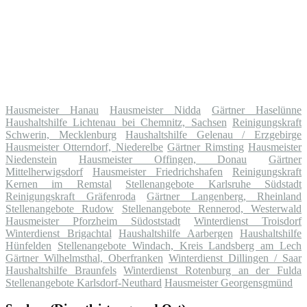
Hausmeister Hanau
Hausmeister Nidda
Gärtner Haselünne
Haushaltshilfe Lichtenau bei Chemnitz, Sachsen
Reinigungskraft
Schwerin, Mecklenburg
Haushaltshilfe Gelenau / Erzgebirge
Hausmeister Otterndorf, Niederelbe
Gärtner Rimsting
Hausmeister
Niedenstein
Hausmeister Offingen, Donau
Gärtner
Mittelherwigsdorf
Hausmeister Friedrichshafen
Reinigungskraft
Kernen im Remstal
Stellenangebote Karlsruhe Südstadt
Reinigungskraft Gräfenroda
Gärtner Langenberg, Rheinland
Stellenangebote Rudow
Stellenangebote Rennerod, Westerwald
Hausmeister Pforzheim Südoststadt
Winterdienst Troisdorf
Winterdienst Brigachtal
Haushaltshilfe Aarbergen
Haushaltshilfe
Hünfelden
Stellenangebote Windach, Kreis Landsberg am Lech
Gärtner Wilhelmsthal, Oberfranken
Winterdienst Dillingen / Saar
Haushaltshilfe Braunfels
Winterdienst Rotenburg an der Fulda
Stellenangebote Karlsdorf-Neuthard
Hausmeister Georgensgmünd