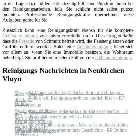
in der Lage dazu fühlen. Gleichzeitig hilft eine Putzfrau Ihnen bei
den Reinigungsarbeiten, falls Sie schlicht nicht selbst putzen
möchten. Professionelle Reinigungskräfte übernehmen diese
Aufgaben gerne für Sie.
Zusätzlich kann eine Reinigungskraft ebenso für die komplette
Gebäudereinigung
von außen erforderlich sein. Diese sorgen dafür,
dass die
Fassade
von Schmutz befreit wird, die Fenster glänzen oder
Graffitis entfernt werden. Solch eine
Gebäudereinigung
bietet sich
vor allem an, wenn Sie eine Immobilie besitzen, die Wohnraum
beherbergt. Sie profitieren in jedem Fall von der
Gebäudereinigung
.
Reinigungs-Nachrichten in Neukirchen-
Vluyn
Ist Moers zu dreckig?: Parkverbot an Kehrtagen –
Politik will Reinigungsproblem endlich lösen - RP
Online
Enni baut neue Solarparks und Batteriespeicher – in
diesen Moerser Stadtteilen - NRZ
Unternehmensgruppe aus Moers: Enni plant größtes
Investitionsprogramm ihrer Geschichte - RP Online