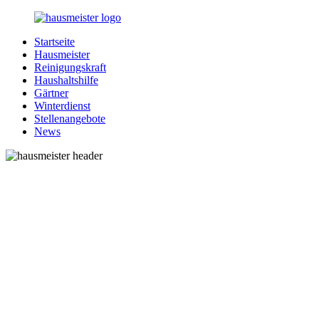
Zurück
zum
Startseite
Inhalt
1-
Alles
Hausmeister
Hausmeister.de
rund
Reinigungskraft
um
Haushaltshilfe
Ihren
Gärtner
Haushalt
Winterdienst
Stellenangebote
News