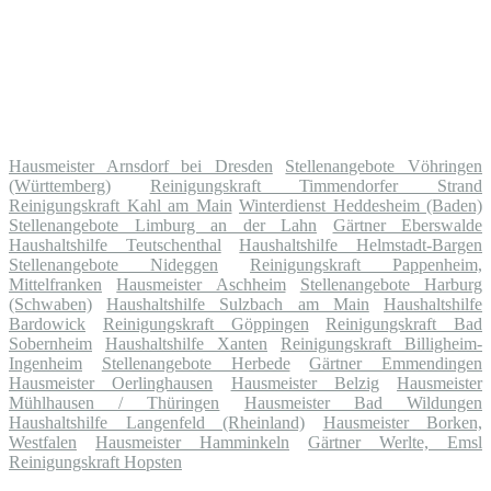
Hausmeister Arnsdorf bei Dresden
Stellenangebote Vöhringen
(Württemberg)
Reinigungskraft Timmendorfer Strand
Reinigungskraft Kahl am Main
Winterdienst Heddesheim (Baden)
Stellenangebote Limburg an der Lahn
Gärtner Eberswalde
Haushaltshilfe Teutschenthal
Haushaltshilfe Helmstadt-Bargen
Stellenangebote Nideggen
Reinigungskraft Pappenheim,
Mittelfranken
Hausmeister Aschheim
Stellenangebote Harburg
(Schwaben)
Haushaltshilfe Sulzbach am Main
Haushaltshilfe
Bardowick
Reinigungskraft Göppingen
Reinigungskraft Bad
Sobernheim
Haushaltshilfe Xanten
Reinigungskraft Billigheim-
Ingenheim
Stellenangebote Herbede
Gärtner Emmendingen
Hausmeister Oerlinghausen
Hausmeister Belzig
Hausmeister
Mühlhausen / Thüringen
Hausmeister Bad Wildungen
Haushaltshilfe Langenfeld (Rheinland)
Hausmeister Borken,
Westfalen
Hausmeister Hamminkeln
Gärtner Werlte, Emsl
Reinigungskraft Hopsten