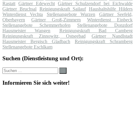
Rastatt
Gärtner Edewecht
Gärtner Schulzendorf bei Eichwalde
Gärtner Bruchsal
Reinigungskraft Sailauf
Haushaltshilfe Hilders
Winterdienst Vechta
Stellenangebote Wurzen
Gärtner Seefeld,
Oberbayern
Gärtner Groß-Zimmern
Winterdienst Einbeck
Stellenangebote Schemmerhofen
Stellenangebote Donzdorf
Hausmeister Wangen
Reinigungskraft Bad Camberg
Reinigungskraft Zinnowitz, Ostseebad
Gärtner Nandlstadt
Hausmeister Bergisch Gladbach
Reinigungskraft Schramberg
Stellenangebote Eschlkam
Suchen (Dienstleistung und Ort):
Suche
Suchen
nach:
Informieren Sie sich weiter!