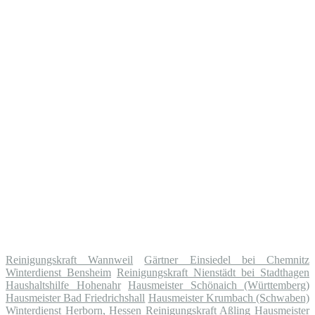
Reinigungskraft Wannweil
Gärtner Einsiedel bei Chemnitz
Winterdienst Bensheim
Reinigungskraft Nienstädt bei Stadthagen
Haushaltshilfe Hohenahr
Hausmeister Schönaich (Württemberg)
Hausmeister Bad Friedrichshall
Hausmeister Krumbach (Schwaben)
Winterdienst Herborn, Hessen
Reinigungskraft Aßling
Hausmeister