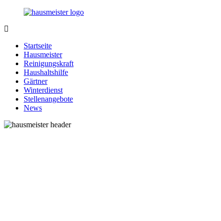
Zurück
zum
Inhalt
1-
Alles
Hausmeister.de
rund
Startseite
um
Hausmeister
Ihren
Reinigungskraft
Haushalt
Haushaltshilfe
Gärtner
Winterdienst
Stellenangebote
News