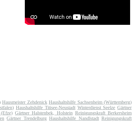
)
Hausmeister Zehdenick
Haushaltshilfe Sachsenheim (Württemberg)
tfalen)
Haushaltshilfe Titisee-Neustadt
Winterdienst Seelze
Gärtner
(Efze)
Gärtner Halstenbek, Holstein
Reinigungskraft Berkersheim
ken
Gärtner Trendelburg
Haushaltshilfe Nandlstadt
Reinigungskraft