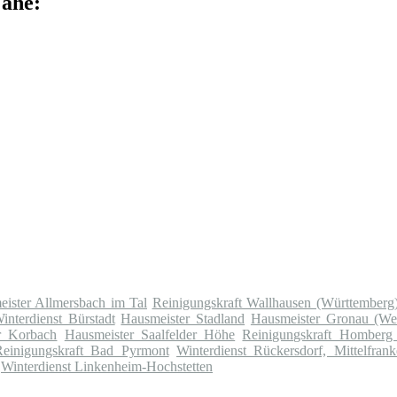
Nähe:
ister Allmersbach im Tal
Reinigungskraft Wallhausen (Württemberg
interdienst Bürstadt
Hausmeister Stadland
Hausmeister Gronau (Wes
r Korbach
Hausmeister Saalfelder Höhe
Reinigungskraft Homberg 
Reinigungskraft Bad Pyrmont
Winterdienst Rückersdorf, Mittelfran
Winterdienst Linkenheim-Hochstetten