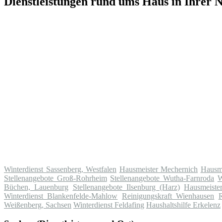
Dienstleistungen rund ums Haus in Ihrer 
Winterdienst Sassenberg, Westfalen
Hausmeister Mechernich
Hausme
Stellenangebote Groß-Rohrheim
Stellenangebote Wutha-Farnroda
W
Büchen, Lauenburg
Stellenangebote Ilsenburg (Harz)
Hausmeiste
Winterdienst Blankenfelde-Mahlow
Reinigungskraft Wienhausen
Weißenberg, Sachsen
Winterdienst Feldafing
Haushaltshilfe Erkelenz