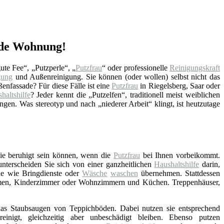
jede Wohnung!
gute Fee“, „Putzperle“, „
Putzfrau
“ oder professionelle
Reinigungskraft
gung
und Außenreinigung. Sie können (oder wollen) selbst nicht das
enfassade? Für diese Fälle ist eine
Putzfrau
in Riegelsberg, Saar oder
haltshilfe
? Jeder kennt die „Putzelfen“, traditionell meist weiblichen
en. Was stereotyp und nach „niederer Arbeit“ klingt, ist heutzutage
Sie beruhigt sein können, wenn die
Putzfrau
bei Ihnen vorbeikommt.
 unterscheiden Sie sich von einer ganzheitlichen
Haushaltshilfe
darin,
he wie Bringdienste oder
Wäsche
waschen
übernehmen. Stattdessen
umen, Kinderzimmer oder Wohnzimmern und Küchen. Treppenhäuser,
as Staubsaugen von Teppichböden. Dabei nutzen sie entsprechend
einigt, gleichzeitig aber unbeschädigt bleiben. Ebenso putzen