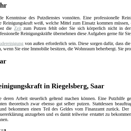
ehr
de Kenntnisse des Putzdienstes vonnöten. Eine professionelle Rei
Die Reinigungskraft weiß, welche Mittel zum Einsatz kommen müssen,
bst die
Zeit
zum Putzen fehlt oder Sie sich körperlich nicht in der
rofessionelle Reinigungskräfte übernehmen diese Aufgaben gerne für Sie
dereinigung
von außen erforderlich sein. Diese sorgen dafür, dass di
an, wenn Sie eine Immobilie besitzen, die Wohnraum beherbergt. Sie pro
aar
inigungskraft in Riegelsberg, Saar
Sie deren Arbeit steuerlich geltend machen können. Eine Putzhilfe g
ten theoretisch zwar ebenso gut selber putzen. Stattdessen beauftra
und bekommen einen Teil des Geldes vom Finanzamt zurück. Der 
Steuererklärung anzugeben und es damit teilweise erstattet zu bekomme
nnen.