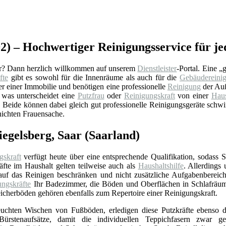
292) – Hochwertiger Reinigungsservice für 
ar? Dann herzlich willkommen auf unserem
Dienstleister
-Portal. Eine „
fte
gibt es sowohl für die Innenräume als auch für die
Gebäudereini
 einer Immobilie und benötigen eine professionelle
Reinigung
der Auß
r was unterscheidet eine
Putzfrau
oder
Reinigungskraft
von einer
Haus
Beide können dabei gleich gut professionelle Reinigungsgeräte schwing
nichten Frauensache.
iegelsberg, Saar (Saarland)
gskraft
verfügt heute über eine entsprechende Qualifikation, sodass 
äfte im Haushalt gelten teilweise auch als
Haushaltshilfe
. Allerdings
 auf das Reinigen beschränken und nicht zusätzliche Aufgabenbereic
ungskräfte
Ihr Badezimmer, die Böden und Oberflächen in Schlafrä
icherböden gehören ebenfalls zum Repertoire einer Reinigungskraft.
chten Wischen von Fußböden, erledigen diese Putzkräfte ebenso d
ürstenaufsätze, damit die individuellen Teppichfasern zwar ger