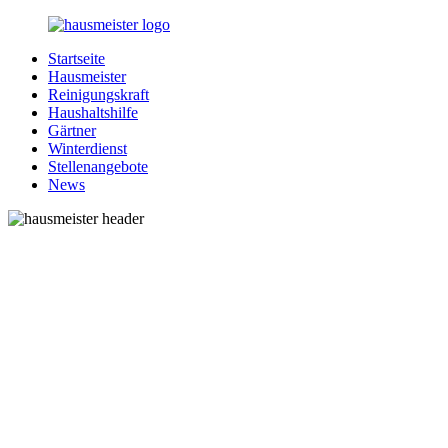
Zurück
zum
Startseite
Inhalt
1-
Alles
Hausmeister
Hausmeister.de
rund
Reinigungskraft
um
Haushaltshilfe
Ihren
Gärtner
Haushalt
Winterdienst
Stellenangebote
News