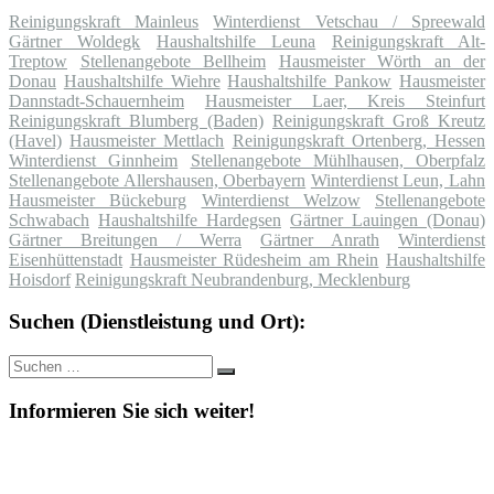
Reinigungskraft Mainleus
Winterdienst Vetschau / Spreewald
Gärtner Woldegk
Haushaltshilfe Leuna
Reinigungskraft Alt-
Treptow
Stellenangebote Bellheim
Hausmeister Wörth an der
Donau
Haushaltshilfe Wiehre
Haushaltshilfe Pankow
Hausmeister
Dannstadt-Schauernheim
Hausmeister Laer, Kreis Steinfurt
Reinigungskraft Blumberg (Baden)
Reinigungskraft Groß Kreutz
(Havel)
Hausmeister Mettlach
Reinigungskraft Ortenberg, Hessen
Winterdienst Ginnheim
Stellenangebote Mühlhausen, Oberpfalz
Stellenangebote Allershausen, Oberbayern
Winterdienst Leun, Lahn
Hausmeister Bückeburg
Winterdienst Welzow
Stellenangebote
Schwabach
Haushaltshilfe Hardegsen
Gärtner Lauingen (Donau)
Gärtner Breitungen / Werra
Gärtner Anrath
Winterdienst
Eisenhüttenstadt
Hausmeister Rüdesheim am Rhein
Haushaltshilfe
Hoisdorf
Reinigungskraft Neubrandenburg, Mecklenburg
Suchen (Dienstleistung und Ort):
Suche
Suchen
nach:
Informieren Sie sich weiter!