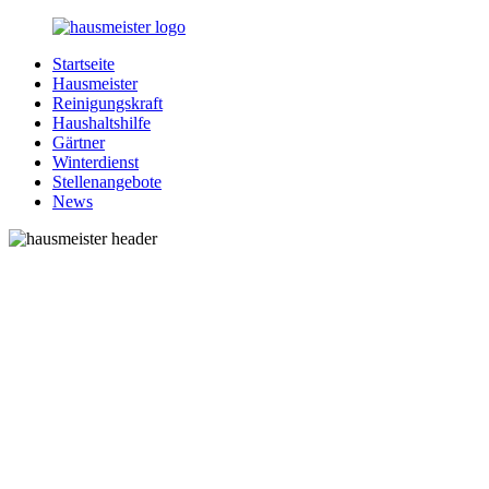
Zurück
zum
Startseite
Inhalt
1-
Alles
Hausmeister
Hausmeister.de
rund
Reinigungskraft
um
Haushaltshilfe
Ihren
Gärtner
Haushalt
Winterdienst
Stellenangebote
News