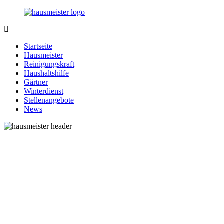
Zurück
zum
Inhalt
1-
Alles
Hausmeister.de
rund
Startseite
um
Hausmeister
Ihren
Reinigungskraft
Haushalt
Haushaltshilfe
Gärtner
Winterdienst
Stellenangebote
News