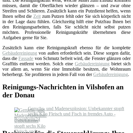
sind. Die Reinigungskraft weiß, welche Mittel zum Einsatz kommen
müssen, damit die Oberflächen wieder glänzen – und zwar ohne
Streifen und Schlieren. Zusätzlich kann ein Putzdienst helfen, wenn
Ihnen selbst die
Zeit
zum Putzen fehlt oder Sie sich körperlich nicht
in der Lage dazu fühlen. Gleichzeitig hilft eine Putzfrau Ihnen bei
den Reinigungsarbeiten, falls Sie schlicht nicht selbst putzen
möchten. Professionelle Reinigungskräfte übernehmen diese
Aufgaben gerne für Sie.
Zusätzlich kann eine Reinigungskraft ebenso für die komplette
Gebäudereinigung
von außen erforderlich sein. Diese sorgen dafür,
dass die
Fassade
von Schmutz befreit wird, die Fenster glänzen oder
Graffitis entfernt werden. Solch eine
Gebäudereinigung
bietet sich
vor allem an, wenn Sie eine Immobilie besitzen, die Wohnraum
beherbergt. Sie profitieren in jedem Fall von der
Gebäudereinigung
.
Reinigungs-Nachrichten in Vilshofen an
der Donau
Geruchs- und Madenexplosion: Unbekannter stopft
sechs Kilo Fleisch und Fisch in fremdes Auto -
Rosenheim24