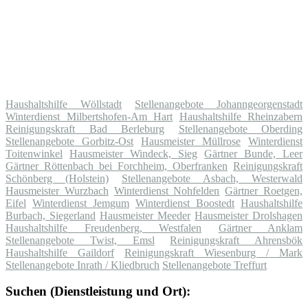
Haushaltshilfe Wöllstadt
Stellenangebote Johanngeorgenstadt
Winterdienst Milbertshofen-Am Hart
Haushaltshilfe Rheinzabern
Reinigungskraft Bad Berleburg
Stellenangebote Oberding
Stellenangebote Gorbitz-Ost
Hausmeister Müllrose
Winterdienst
Toitenwinkel
Hausmeister Windeck, Sieg
Gärtner Bunde, Leer
Gärtner Röttenbach bei Forchheim, Oberfranken
Reinigungskraft
Schönberg (Holstein)
Stellenangebote Asbach, Westerwald
Hausmeister Wurzbach
Winterdienst Nohfelden
Gärtner Roetgen,
Eifel
Winterdienst Jemgum
Winterdienst Boostedt
Haushaltshilfe
Burbach, Siegerland
Hausmeister Meeder
Hausmeister Drolshagen
Haushaltshilfe Freudenberg, Westfalen
Gärtner Anklam
Stellenangebote Twist, Emsl
Reinigungskraft Ahrensbök
Haushaltshilfe Gaildorf
Reinigungskraft Wiesenburg / Mark
Stellenangebote Inrath / Kliedbruch
Stellenangebote Treffurt
Suchen (Dienstleistung und Ort):