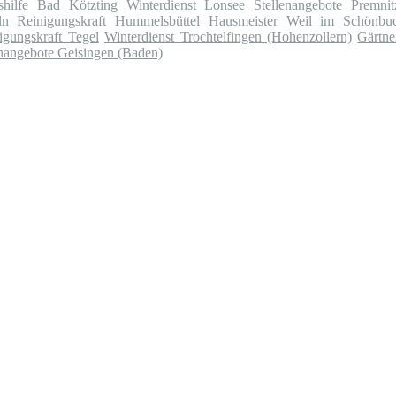
shilfe Bad Kötzting
Winterdienst Lonsee
Stellenangebote Premnit
ln
Reinigungskraft Hummelsbüttel
Hausmeister Weil im Schönbu
igungskraft Tegel
Winterdienst Trochtelfingen (Hohenzollern)
Gärtne
enangebote Geisingen (Baden)