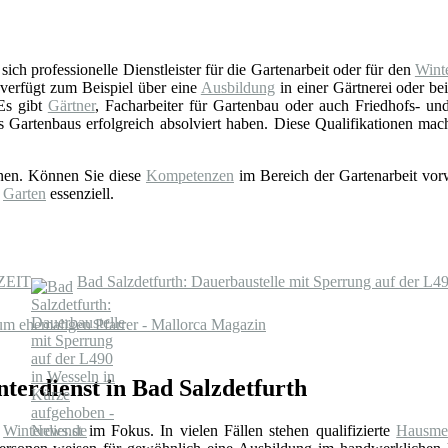
ich professionelle Dienstleister für die Gartenarbeit oder für den
Winte
verfügt zum Beispiel über eine
Ausbildung
in einer Gärtnerei oder b
 Es gibt
Gärtner
, Facharbeiter für Gartenbau oder auch Friedhofs- und 
s Gartenbaus erfolgreich absolviert haben. Diese Qualifikationen ma
onen. Können Sie diese
Kompetenzen
im Bereich der Gartenarbeit vorw
d
Garten
essenziell.
 ZEIT
Bad Salzdetfurth: Dauerbaustelle mit Sperrung auf der L
um ehemaligen Pfarrer - Mallorca Magazin
nterdienst in Bad Salzdetfurth
n
Winterdienst
im Fokus. In vielen Fällen stehen qualifizierte
Hausmei