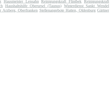
z
Hausmeister Lensahn
Reinigungskraft Flintbek
Reinigungskraft
ch
Haushaltshilfe Oberursel (Taunus)
Winterdienst Sankt Wendel
r Arzberg, Oberfranken
Stellenangebote Hatten, Oldenburg
Gärtner