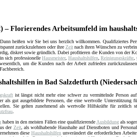
2) – Florierendes Arbeitsumfeld im haushal
Dann heißen wir Sie bei uns herzlich willkommen. Qualifiziertes Perso
tspannt zurückzulehnen oder ihre
Zeit
nach ihren Wünschen zu verbrin
ürdig, diskret sowie gründlich. Dabei profitieren die Kunden von der 
in sich professionelle
Hausmeister
,
Haushaltshilfen
,
Reinigungskräfte
,
 wesentlich, um die Kunden nach der Arbeit zufrieden zurückzulassen
Fachbereich.
haltshilfen in Bad Salzdetfurth (Niedersac
gskraft
ist längst nicht mehr eine schwer zu vermittelnde Person auf
r als gut ausgebildete Personen, die eine wertvolle Unterstützung f
ellen. Sie gelten zunehmend als wertvolle Hilfskräfte für zeitlich 
utzfrau
.
n
haben in den meisten Fällen eine qualifizierende
Ausbildung
als soge
aus der
Zeit
, als wohlhabende Haushalte auf Dienstboten und Personal 
bernehmen diese
Haushaltshilfen
unverändert die erforderlichen Arbeit