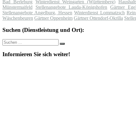
Bad Berleburg
Winterdienst Weingarten (Württemberg)
Haushalt
Münstermaifeld
Stellenangebote Lauda-Königshofen
Gärtner Ege
Stellenangebote Angelburg, Hessen
Winterdienst Lommatzsch
Rein
Wäschenbeuren
Gärtner Oppenheim
Gärtner Ottendorf-Okrilla
Stell
Suchen (Dienstleistung und Ort):
Suche
Suchen
nach:
Informieren Sie sich weiter!