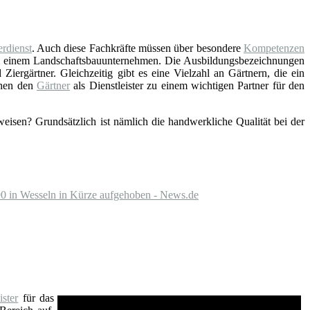
rdienst
. Auch diese Fachkräfte müssen über besondere
Kompetenzen
ei einem Landschaftsbauunternehmen. Die Ausbildungsbezeichnungen
Ziergärtner. Gleichzeitig gibt es eine Vielzahl an Gärtnern, die ein
chen den
Gärtner
als Dienstleister zu einem wichtigen Partner für den
eisen? Grundsätzlich ist nämlich die handwerkliche Qualität bei der
490 in Wesseln in Kürze aufgehoben - News.de
ster
für das