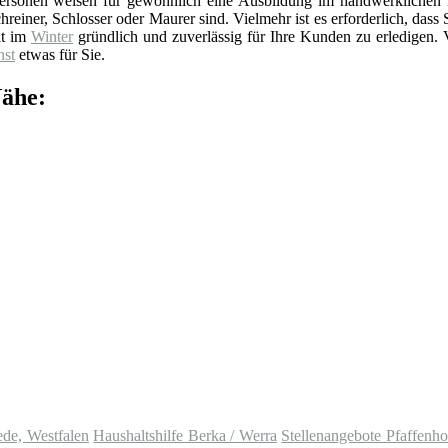
rsonen weisen für gewöhnlich eine Ausbildung im handwerklichen 
reiner, Schlosser oder Maurer sind. Vielmehr ist es erforderlich, dass 
it im
Winter
gründlich und zuverlässig für Ihre Kunden zu erledigen. 
nst
etwas für Sie.
Nähe:
ede, Westfalen
Haushaltshilfe Berka / Werra
Stellenangebote Pfaffenho