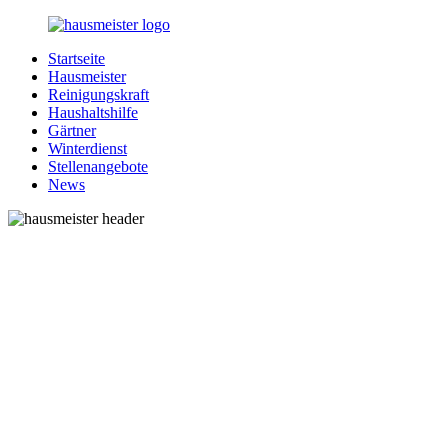
Zurück
zum
Startseite
Inhalt
1-
Alles
Hausmeister
Hausmeister.de
rund
Reinigungskraft
um
Haushaltshilfe
Ihren
Gärtner
Haushalt
Winterdienst
Stellenangebote
News