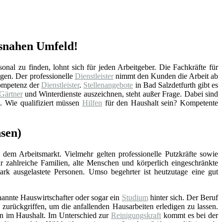
tsnahen Umfeld!
nal zu finden, lohnt sich für jeden Arbeitgeber. Die Fachkräfte für
gen. Der professionelle
Dienstleister
nimmt den Kunden die Arbeit ab
Kompetenz der
Dienstleister
.
Stellenangebote
in Bad Salzdetfurth gibt es
Gärtner
und Winterdienste auszeichnen, steht außer Frage. Dabei sind
. Wie qualifiziert müssen
Hilfen
für den Haushalt sein? Kompetente
hsen)
 dem Arbeitsmarkt. Vielmehr gelten professionelle Putzkräfte sowie
ür zahlreiche Familien, alte Menschen und körperlich eingeschränkte
stark ausgelastete Personen. Umso begehrter ist heutzutage eine gut
nannte Hauswirtschafter oder sogar ein
Studium
hinter sich. Der Beruf
zurückgriffen, um die anfallenden Hausarbeiten erledigen zu lassen.
en im Haushalt. Im Unterschied zur
Reinigungskraft
kommt es bei der