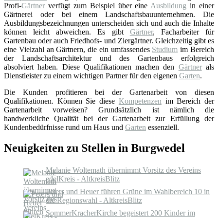
Profi-
Gärtner
verfügt zum Beispiel über eine
Ausbildung
in einer
Gärtnerei oder bei einem Landschaftsbauunternehmen. Die
Ausbildungsbezeichnungen unterscheiden sich und auch die Inhalte
können leicht abweichen. Es gibt
Gärtner
, Facharbeiter für
Gartenbau oder auch Friedhofs- und Ziergärtner. Gleichzeitig gibt es
eine Vielzahl an Gärtnern, die ein umfassendes
Studium
im Bereich
der Landschaftsarchitektur und des Gartenbaus erfolgreich
absolviert haben. Diese Qualifikationen machen den
Gärtner
als
Dienstleister zu einem wichtigen Partner für den eigenen
Garten
.
Die Kunden profitieren bei der Gartenarbeit von diesen
Qualifikationen. Können Sie diese
Kompetenzen
im Bereich der
Gartenarbeit vorweisen? Grundsätzlich ist nämlich die
handwerkliche Qualität bei der Gartenarbeit zur Erfüllung der
Kundenbedürfnisse rund um Haus und
Garten
essenziell.
Neuigkeiten zu Stellen in Burgwedel
Melanie Woltemath übernimmt Vorsitz des Vereins
edelKreis - AltkreisBlitz
Peters und Heuer führen Grüne im Wahlbereich 10 in
die Regionswahl - AltkreisBlitz
SommerKracherKirche begeistert 200 Kinder im