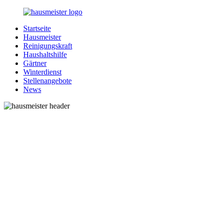
Zurück
zum
Startseite
Inhalt
1-
Alles
Hausmeister
Hausmeister.de
rund
Reinigungskraft
um
Haushaltshilfe
Ihren
Gärtner
Haushalt
Winterdienst
Stellenangebote
News