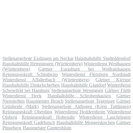
Stellenangebote Esslingen am Neckar
Haushaltshilfe Stadtoldendorf
Haushaltshilfe Hemmingen (Württemberg)
Winterdienst Westhausen
(Württemberg)
Gärtner Eurasburg bei Wolfratshausen
Reinigungskraft Schlotheim
Winterdienst Flensburg Nordstadt
Winterdienst Affalterbach (Württemberg)
Gärtner Kierspe
Haushaltshilfe Dinkelscherben
Haushaltshilfe Glandorf
Winterdienst
Schenefeld bei Hamburg
Stellenangebote Wennigsen
Gärtner Fürth
Winterdienst Heek
Haushaltshilfe Schrobenhausen
Gärtner
Nienstedten
Hausmeister Broich
Stellenangebote Tegernsee
Gärtner
Grünheide (Mark)
Stellenangebote Aldingen (Kreis Tuttlingen)
Reinigungskraft Oberding
Winterdienst Heddernheim
Winterdienst
Olsberg
Reinigungskraft Hohenahr
Winterdienst Lauchringen
Reinigungskraft Gadebusch
Haushaltshilfe Mengerskirchen
Gärtner
Pinneberg
Hausmeister Guntersblum