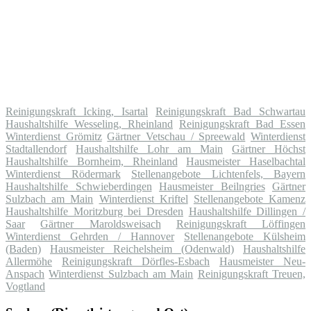
Reinigungskraft Icking, Isartal
Reinigungskraft Bad Schwartau
Haushaltshilfe Wesseling, Rheinland
Reinigungskraft Bad Essen
Winterdienst Grömitz
Gärtner Vetschau / Spreewald
Winterdienst
Stadtallendorf
Haushaltshilfe Lohr am Main
Gärtner Höchst
Haushaltshilfe Bornheim, Rheinland
Hausmeister Haselbachtal
Winterdienst Rödermark
Stellenangebote Lichtenfels, Bayern
Haushaltshilfe Schwieberdingen
Hausmeister Beilngries
Gärtner
Sulzbach am Main
Winterdienst Kriftel
Stellenangebote Kamenz
Haushaltshilfe Moritzburg bei Dresden
Haushaltshilfe Dillingen /
Saar
Gärtner Maroldsweisach
Reinigungskraft Löffingen
Winterdienst Gehrden / Hannover
Stellenangebote Külsheim
(Baden)
Hausmeister Reichelsheim (Odenwald)
Haushaltshilfe
Allermöhe
Reinigungskraft Dörfles-Esbach
Hausmeister Neu-
Anspach
Winterdienst Sulzbach am Main
Reinigungskraft Treuen,
Vogtland