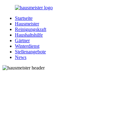
Zurück
zum
Startseite
Inhalt
1-
Alles
Hausmeister
Hausmeister.de
rund
Reinigungskraft
um
Haushaltshilfe
Ihren
Gärtner
Haushalt
Winterdienst
Stellenangebote
News