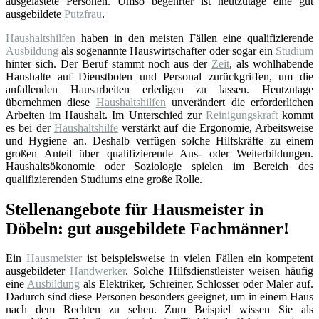
ausgelastete Personen. Umso begehrter ist heutzutage eine gut
ausgebildete
Putzfrau
.
Haushaltshilfen
haben in den meisten Fällen eine qualifizierende
Ausbildung
als sogenannte Hauswirtschafter oder sogar ein
Studium
hinter sich. Der Beruf stammt noch aus der
Zeit
, als wohlhabende
Haushalte auf Dienstboten und Personal zurückgriffen, um die
anfallenden Hausarbeiten erledigen zu lassen. Heutzutage
übernehmen diese
Haushaltshilfen
unverändert die erforderlichen
Arbeiten im Haushalt. Im Unterschied zur
Reinigungskraft
kommt
es bei der
Haushaltshilfe
verstärkt auf die Ergonomie, Arbeitsweise
und Hygiene an. Deshalb verfügen solche Hilfskräfte zu einem
großen Anteil über qualifizierende Aus- oder Weiterbildungen.
Haushaltsökonomie oder Soziologie spielen im Bereich des
qualifizierenden Studiums eine große Rolle.
Stellenangebote für Hausmeister in
Döbeln: gut ausgebildete Fachmänner!
Ein
Hausmeister
ist beispielsweise in vielen Fällen ein kompetent
ausgebildeter
Handwerker
. Solche Hilfsdienstleister weisen häufig
eine
Ausbildung
als Elektriker, Schreiner, Schlosser oder Maler auf.
Dadurch sind diese Personen besonders geeignet, um in einem Haus
nach dem Rechten zu sehen. Zum Beispiel wissen Sie als