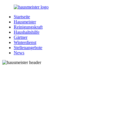
Zurück
zum
Startseite
Inhalt
1-
Alles
Hausmeister
Hausmeister.de
rund
Reinigungskraft
um
Haushaltshilfe
Ihren
Gärtner
Haushalt
Winterdienst
Stellenangebote
News