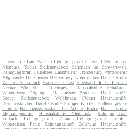
Hausmeister Bad Zwesten
Reinigungskraft Saterland
Winterdienst
Nienburg (Saale)
Stellenangebote Schonach im Schwarzwald
Reinigungskraft Falkensee
Hausmeister Trendelburg
Winterdienst
Altglienicke
Hausmeister Niedernberg, Unterfranken
Haushaltshilfe
Weil im Schönbuch
Hausmeister List
Haushaltshilfe Lauffen am
Neckar
Winterdienst Hochspeyer
Haushaltshilfe Schallstadt
Winterdienst Güglingen
Hausmeister Bonames
Haushaltshilfe
Speyer
Stellenangebote Waiblingen (Rems)
Haushaltshilfe
Rommerskirchen
Haushaltshilfe Efringen-Kirchen
Stellenangebote
Gaildorf
Hausmeister Sasbach bei Achern, Baden
Haushaltshilfe
Sigmaringendorf
Haushaltshilfe Niederaula
Reinigungskraft
Volkach
Reinigungskraft Zittau
Reinigungskraft Trebbin
Winterdienst Penig
Reinigungskraft Zeilsheim
Haushaltshilfe