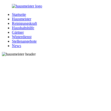
Zurück
zum
Startseite
Inhalt
1-
Alles
Hausmeister
Hausmeister.de
rund
Reinigungskraft
um
Haushaltshilfe
Ihren
Gärtner
Haushalt
Winterdienst
Stellenangebote
News