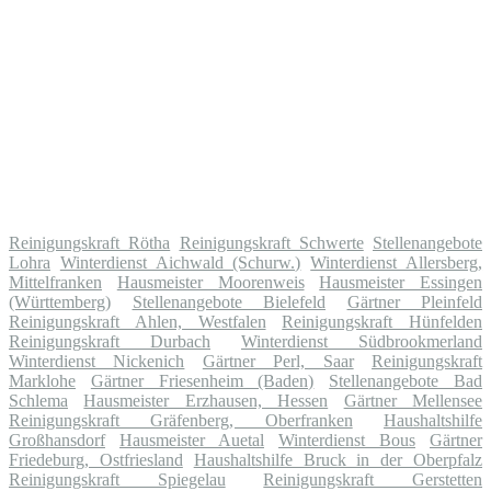
Reinigungskraft Rötha
Reinigungskraft Schwerte
Stellenangebote
Lohra
Winterdienst Aichwald (Schurw.)
Winterdienst Allersberg,
Mittelfranken
Hausmeister Moorenweis
Hausmeister Essingen
(Württemberg)
Stellenangebote Bielefeld
Gärtner Pleinfeld
Reinigungskraft Ahlen, Westfalen
Reinigungskraft Hünfelden
Reinigungskraft Durbach
Winterdienst Südbrookmerland
Winterdienst Nickenich
Gärtner Perl, Saar
Reinigungskraft
Marklohe
Gärtner Friesenheim (Baden)
Stellenangebote Bad
Schlema
Hausmeister Erzhausen, Hessen
Gärtner Mellensee
Reinigungskraft Gräfenberg, Oberfranken
Haushaltshilfe
Großhansdorf
Hausmeister Auetal
Winterdienst Bous
Gärtner
Friedeburg, Ostfriesland
Haushaltshilfe Bruck in der Oberpfalz
Reinigungskraft Spiegelau
Reinigungskraft Gerstetten