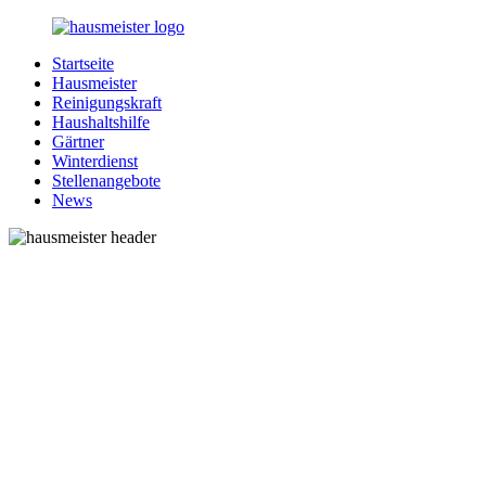
Zurück
zum
Startseite
Inhalt
1-
Alles
Hausmeister
Hausmeister.de
rund
Reinigungskraft
um
Haushaltshilfe
Ihren
Gärtner
Haushalt
Winterdienst
Stellenangebote
News