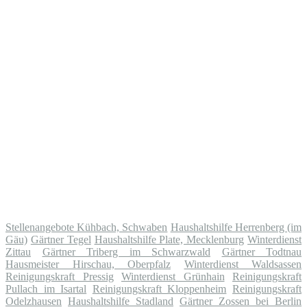
Stellenangebote Kühbach, Schwaben
Haushaltshilfe Herrenberg (im
Gäu)
Gärtner Tegel
Haushaltshilfe Plate, Mecklenburg
Winterdienst
Zittau
Gärtner Triberg im Schwarzwald
Gärtner Todtnau
Hausmeister Hirschau, Oberpfalz
Winterdienst Waldsassen
Reinigungskraft Pressig
Winterdienst Grünhain
Reinigungskraft
Pullach im Isartal
Reinigungskraft Kloppenheim
Reinigungskraft
Odelzhausen
Haushaltshilfe Stadland
Gärtner Zossen bei Berlin