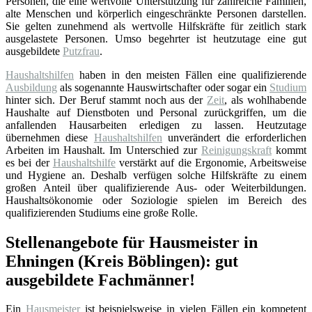
Personen, die eine wertvolle Unterstützung für zahlreiche Familien,
alte Menschen und körperlich eingeschränkte Personen darstellen.
Sie gelten zunehmend als wertvolle Hilfskräfte für zeitlich stark
ausgelastete Personen. Umso begehrter ist heutzutage eine gut
ausgebildete
Putzfrau
.
Haushaltshilfen
haben in den meisten Fällen eine qualifizierende
Ausbildung
als sogenannte Hauswirtschafter oder sogar ein
Studium
hinter sich. Der Beruf stammt noch aus der
Zeit
, als wohlhabende
Haushalte auf Dienstboten und Personal zurückgriffen, um die
anfallenden Hausarbeiten erledigen zu lassen. Heutzutage
übernehmen diese
Haushaltshilfen
unverändert die erforderlichen
Arbeiten im Haushalt. Im Unterschied zur
Reinigungskraft
kommt
es bei der
Haushaltshilfe
verstärkt auf die Ergonomie, Arbeitsweise
und Hygiene an. Deshalb verfügen solche Hilfskräfte zu einem
großen Anteil über qualifizierende Aus- oder Weiterbildungen.
Haushaltsökonomie oder Soziologie spielen im Bereich des
qualifizierenden Studiums eine große Rolle.
Stellenangebote für Hausmeister in
Ehningen (Kreis Böblingen): gut
ausgebildete Fachmänner!
Ein
Hausmeister
ist beispielsweise in vielen Fällen ein kompetent