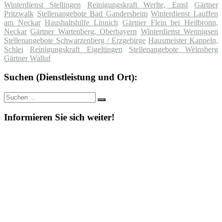
Winterdienst Stellingen
Reinigungskraft Werlte, Emsl
Gärtner
Pritzwalk
Stellenangebote Bad Gandersheim
Winterdienst Lauffen
am Neckar
Haushaltshilfe Linnich
Gärtner Flein bei Heilbronn,
Neckar
Gärtner Wartenberg, Oberbayern
Winterdienst Wennigsen
Stellenangebote Schwarzenberg / Erzgebirge
Hausmeister Kappeln,
Schlei
Reinigungskraft Eigeltingen
Stellenangebote Weinsberg
Gärtner Walluf
Suchen (Dienstleistung und Ort):
Suche
Suchen
nach:
Informieren Sie sich weiter!