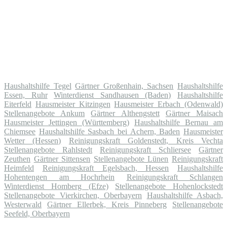
Haushaltshilfe Tegel
Gärtner Großenhain, Sachsen
Haushaltshilfe
Essen, Ruhr
Winterdienst Sandhausen (Baden)
Haushaltshilfe
Eiterfeld
Hausmeister Kitzingen
Hausmeister Erbach (Odenwald)
Stellenangebote Ankum
Gärtner Althengstett
Gärtner Maisach
Hausmeister Jettingen (Württemberg)
Haushaltshilfe Bernau am
Chiemsee
Haushaltshilfe Sasbach bei Achern, Baden
Hausmeister
Wetter (Hessen)
Reinigungskraft Goldenstedt, Kreis Vechta
Stellenangebote Rahlstedt
Reinigungskraft Schliersee
Gärtner
Zeuthen
Gärtner Sittensen
Stellenangebote Lünen
Reinigungskraft
Heimfeld
Reinigungskraft Egelsbach, Hessen
Haushaltshilfe
Hohentengen am Hochrhein
Reinigungskraft Schlangen
Winterdienst Homberg (Efze)
Stellenangebote Hohenlockstedt
Stellenangebote Vierkirchen, Oberbayern
Haushaltshilfe Asbach,
Westerwald
Gärtner Ellerbek, Kreis Pinneberg
Stellenangebote
Seefeld, Oberbayern