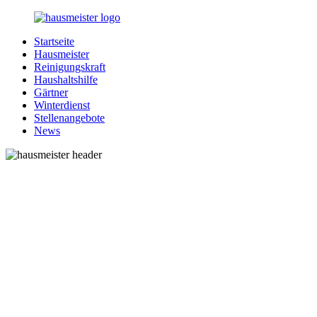
Zurück
zum
Startseite
Inhalt
1-
Alles
Hausmeister
Hausmeister.de
rund
Reinigungskraft
um
Haushaltshilfe
Ihren
Gärtner
Haushalt
Winterdienst
Stellenangebote
News