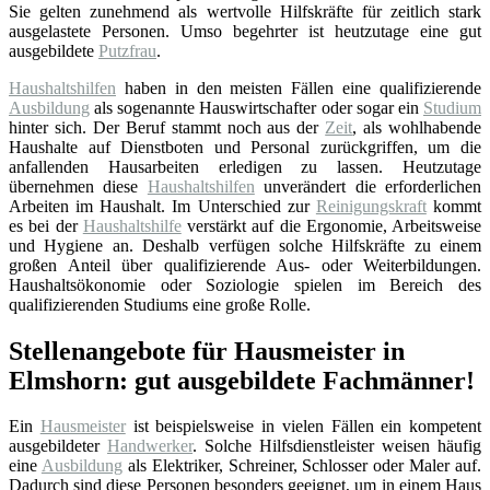
Sie gelten zunehmend als wertvolle Hilfskräfte für zeitlich stark
ausgelastete Personen. Umso begehrter ist heutzutage eine gut
ausgebildete
Putzfrau
.
Haushaltshilfen
haben in den meisten Fällen eine qualifizierende
Ausbildung
als sogenannte Hauswirtschafter oder sogar ein
Studium
hinter sich. Der Beruf stammt noch aus der
Zeit
, als wohlhabende
Haushalte auf Dienstboten und Personal zurückgriffen, um die
anfallenden Hausarbeiten erledigen zu lassen. Heutzutage
übernehmen diese
Haushaltshilfen
unverändert die erforderlichen
Arbeiten im Haushalt. Im Unterschied zur
Reinigungskraft
kommt
es bei der
Haushaltshilfe
verstärkt auf die Ergonomie, Arbeitsweise
und Hygiene an. Deshalb verfügen solche Hilfskräfte zu einem
großen Anteil über qualifizierende Aus- oder Weiterbildungen.
Haushaltsökonomie oder Soziologie spielen im Bereich des
qualifizierenden Studiums eine große Rolle.
Stellenangebote für Hausmeister in
Elmshorn: gut ausgebildete Fachmänner!
Ein
Hausmeister
ist beispielsweise in vielen Fällen ein kompetent
ausgebildeter
Handwerker
. Solche Hilfsdienstleister weisen häufig
eine
Ausbildung
als Elektriker, Schreiner, Schlosser oder Maler auf.
Dadurch sind diese Personen besonders geeignet, um in einem Haus