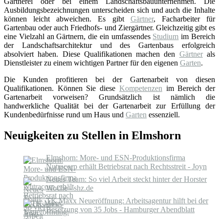
Gärtnerei oder bei einem Landschaftsbauunternehmen. Die
Ausbildungsbezeichnungen unterscheiden sich und auch die Inhalte
können leicht abweichen. Es gibt
Gärtner
, Facharbeiter für
Gartenbau oder auch Friedhofs- und Ziergärtner. Gleichzeitig gibt es
eine Vielzahl an Gärtnern, die ein umfassendes
Studium
im Bereich
der Landschaftsarchitektur und des Gartenbaus erfolgreich
absolviert haben. Diese Qualifikationen machen den
Gärtner
als
Dienstleister zu einem wichtigen Partner für den eigenen
Garten
.
Die Kunden profitieren bei der Gartenarbeit von diesen
Qualifikationen. Können Sie diese
Kompetenzen
im Bereich der
Gartenarbeit vorweisen? Grundsätzlich ist nämlich die
handwerkliche Qualität bei der Gartenarbeit zur Erfüllung der
Kundenbedürfnisse rund um Haus und
Garten
essenziell.
Neuigkeiten zu Stellen in Elmshorn
Elmshorn: More- und ESN-Produktionsfirma
Nutracorp erhält Betriebsrat nach Rechtsstreit - Joyn
Neues Team: So viel Arbeit steckt hinter der Horster
Woche - shz.de
TK Maxx Neueröffnung: Arbeitsagentur hilft bei der
Besetzung von 35 Jobs - Hamburger Abendblatt